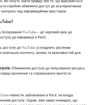
, які хочуть знати правду про те, що відбувається. 
ути спробою обмежити доступ до альтернативних 
и контроль над інформаційним простором.
uTube?
:
 Блокування YouTube – це черговий крок до 
ступу до інформації в Росії.
ть доступу до YouTube ускладнить росіянам 
до освітнього контенту, розваг та можливостей для 
троїв:
 Обмеження доступу до популярного ресурсу 
серед населення та спровокувати протести.
Tube повністю заблоковано в Росії, чи влада 
нням доступу. Однак, вже зараз очевидно, що 