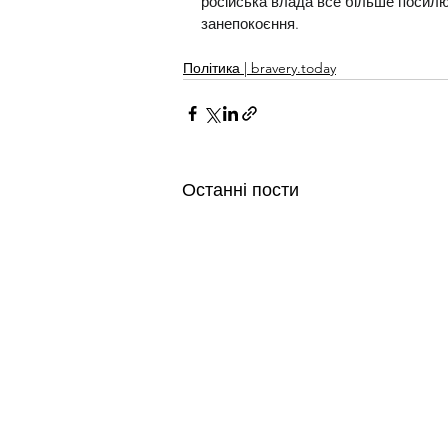
російська влада все більше посилює
занепокоєння.
Політика | bravery.today
Останні пости