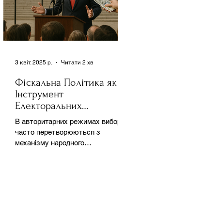
3 квіт. 2025 р.
Читати 2 хв
Фіскальна Політика як
Інструмент
Електоральних
Маніпуляцій в
В авторитарних режимах вибори
Автократіях
часто перетворюються з
механізму народного
волевиявлення на інструмент
утримання влади та
демонстрації...