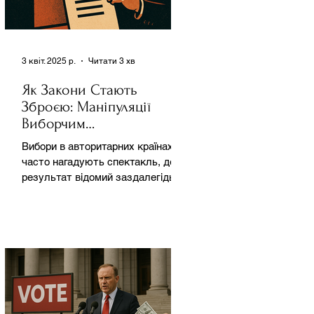
3 квіт. 2025 р.
Читати 3 хв
Як Закони Стають
Зброєю: Маніпуляції
Виборчим
Законодавством в
Вибори в авторитарних країнах
Автократіях
часто нагадують спектакль, де
результат відомий заздалегідь.
Замість чесної боротьби за владу,
вони...