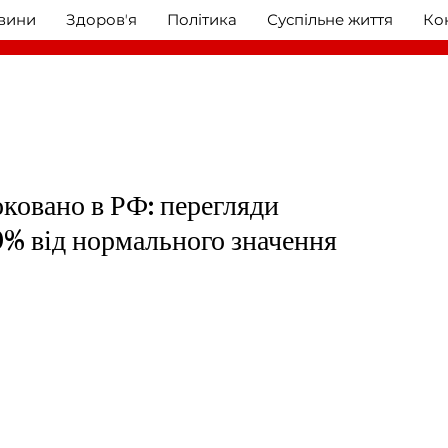
овини
Здоровʼя
Політика
Суспільне життя
Ко
ковано в РФ: перегляди
0% від нормального значення