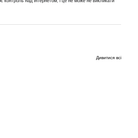
 контроль над інтернетом, і це не може не викликати 
Дивитися всі