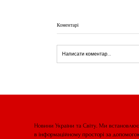
Коментарі
Написати коментар...
Стів Віткофф: «Ми можемо бу
на порозі чогось дуже важливо
для світу» — але що це означає
Новини України та Світу. Ми встановлю
в інформаційному просторі за допомого