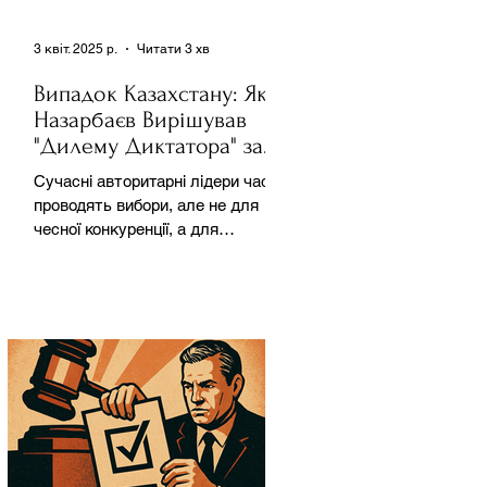
3 квіт. 2025 р.
Читати 3 хв
Випадок Казахстану: Як
Назарбаєв Вирішував
"Дилему Диктатора" за
Допомогою Ресурсів та
Сучасні авторитарні лідери часто
Партії
проводять вибори, але не для
чесної конкуренції, а для
зміцнення своєї влади. Як
пояснює Масаакі...