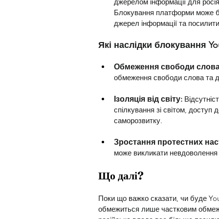
джерелом інформації для росіян
Блокування платформи може б
джерел інформації та посилит
Які наслідки блокування Yo
Обмеження свободи слова
обмеження свободи слова та до
Ізоляція від світу:
 Відсутніс
спілкування зі світом, доступ 
саморозвитку.
Зростання протестних нас
може викликати невдоволення 
Що далі?
Поки що важко сказати, чи буде You
обмежиться лише частковим обмеже