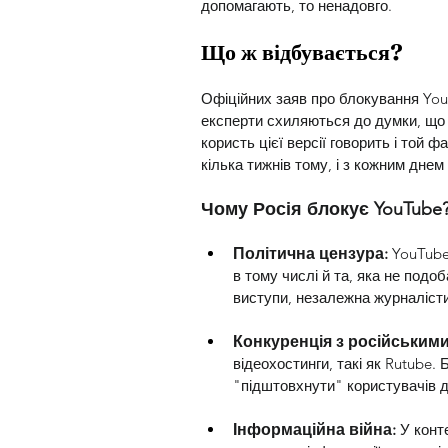
допомагають, то ненадовго.
Що ж відбувається? 
Офіційних заяв про блокування You
експерти схиляються до думки, що ц
користь цієї версії говорить і той
кілька тижнів тому, і з кожним дне
Чому Росія блокує YouTube
Політична цензура:
YouTube
в тому числі й та, яка не подо
виступи, незалежна журналіст
Конкуренція з російським
відеохостинги, такі як Rutube
"підштовхнути" користувачів д
Інформаційна війна:
 У конт