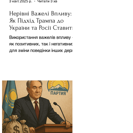
3 квіт. 2025 р.
Читати 3 хв
Нерівні Важелі Впливу:
Як Підхід Трампа до
України та Росії Ставить
під Сумнів Американську
Використання важелів впливу –
Держполітику
як позитивних, так і негативних –
для зміни поведінки інших держав
завжди було невід'ємною
частиною...