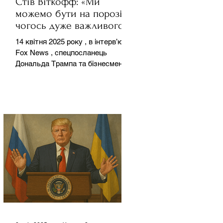
Стів Віткофф: «Ми
можемо бути на порозі
чогось дуже важливого
для світу» — але що це
14 квітня 2025 року , в інтерв’ю на
означає?
Fox News , спецпосланець
Дональда Трампа та бізнесмен
Стів Віткофф поділився
враженнями після...