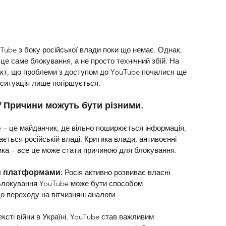
Tube з боку російської влади поки що немає. Однак, 
е саме блокування, а не просто технічний збій. На 
 факт, що проблеми з доступом до YouTube почалися ще 
м ситуація лише погіршується.
? Причини можуть бути різними.
 – це майданчик, де вільно поширюється інформація, 
бається російській владі. Критика влади, антивоєнні 
ика – все це може стати причиною для блокування.
и платформами:
Росія активно розвиває власні 
. Блокування YouTube може бути способом 
о переходу на вітчизняні аналоги.
ексті війни в Україні, YouTube став важливим 