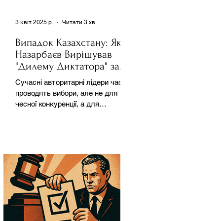
3 квіт. 2025 р.
Читати 3 хв
Випадок Казахстану: Як
Назарбаєв Вирішував
"Дилему Диктатора" за
Допомогою Ресурсів та
Сучасні авторитарні лідери часто
Партії
проводять вибори, але не для
чесної конкуренції, а для
зміцнення своєї влади. Як
пояснює Масаакі...