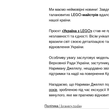
Ми маємо неймовірні новини! Завд
талановитих 
LEGO-майстрів
 вдало
нашої країни.
Проєкт 
«Україна з LEGO»
став не 
незламності та єдності. Вісім унік
вразили світ своєю деталізацією та
відновлення України.
Особливу увагу заслуговує модель
Верховної Ради України, заступник
Нариману Джелялу, нещодавно звіл
підтримки та надії на повернення К
Нагадаємо, що Нариман Джелял под
років
, зробленою під час екскурсі
минулого, яке ми прагнемо відновит
Політика | bravery.today