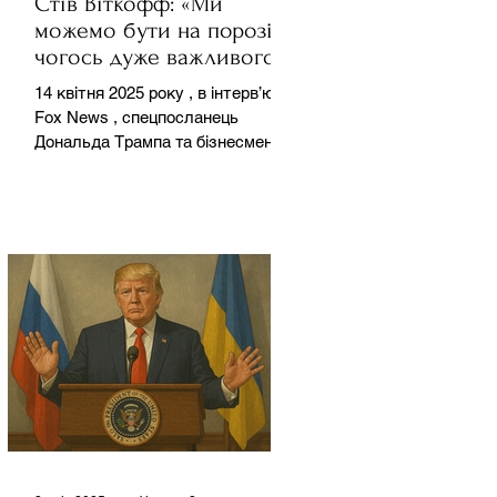
Стів Віткофф: «Ми
можемо бути на порозі
чогось дуже важливого
для світу» — але що це
14 квітня 2025 року , в інтерв’ю на
означає?
Fox News , спецпосланець
Дональда Трампа та бізнесмен
Стів Віткофф поділився
враженнями після...