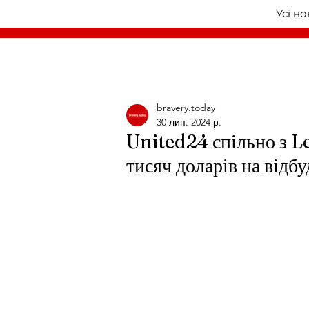
Усі н
bravery.today
30 лип. 2024 р.
United24 спільно з L
тисяч доларів на відб