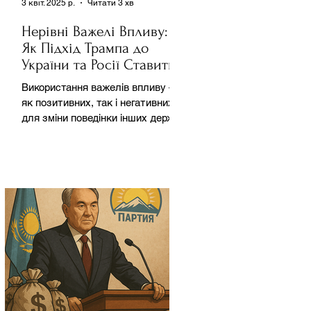
3 квіт. 2025 р.
Читати 3 хв
Нерівні Важелі Впливу:
Як Підхід Трампа до
України та Росії Ставить
під Сумнів Американську
Використання важелів впливу –
Держполітику
як позитивних, так і негативних –
для зміни поведінки інших держав
завжди було невід'ємною
частиною...