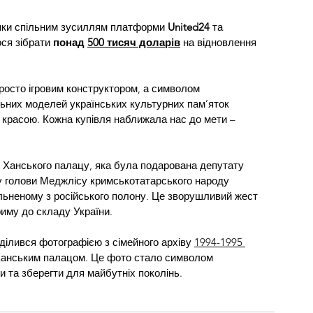
яки спільним зусиллям платформи 
United24 
та 
ся зібрати 
понад 
500 тисяч доларів
 на відновлення 
просто ігровим конструктором, а символом 
альних моделей українських культурних пам’яток 
 красою. Кожна купівля наближала нас до мети – 
 Ханського палацу, яка була подарована депутату 
у голови Меджлісу кримськотатарського народу 
ьненому з російського полону. Це зворушливий жест 
риму до складу України.
ілився фотографією з сімейного архіву 
1994-1995 
ї Ханським палацом. Це фото стало символом 
и та зберегти для майбутніх поколінь.