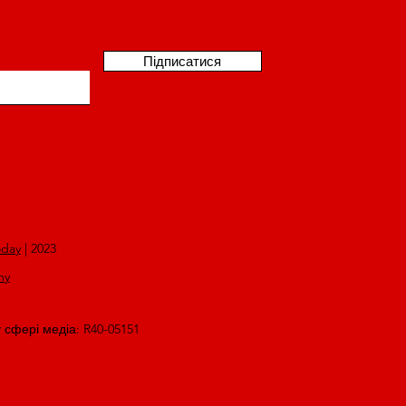
Підписатися
oday
| 2023
my
у сфері медіа: R40-05151