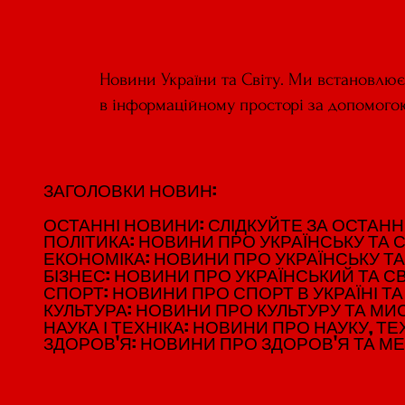
Новини України та Світу. Ми встановлю
в інформаційному просторі за допомого
ЗАГОЛОВКИ НОВИН:
ЗАГОЛОВКИ НОВИН:
ОСТАННІ НОВИНИ: СЛІДКУЙТЕ ЗА ОСТАННІМ
ОСТАННІ НОВИНИ: СЛІДКУЙТЕ ЗА ОСТАННІМ
ПОЛІТИКА: НОВИНИ ПРО УКРАЇНСЬКУ ТА С
ПОЛІТИКА: НОВИНИ ПРО УКРАЇНСЬКУ ТА С
ЕКОНОМІКА: НОВИНИ ПРО УКРАЇНСЬКУ ТА
ЕКОНОМІКА: НОВИНИ ПРО УКРАЇНСЬКУ ТА
БІЗНЕС: НОВИНИ ПРО УКРАЇНСЬКИЙ ТА СВ
БІЗНЕС: НОВИНИ ПРО УКРАЇНСЬКИЙ ТА СВ
СПОРТ: НОВИНИ ПРО СПОРТ В УКРАЇНІ ТА 
СПОРТ: НОВИНИ ПРО СПОРТ В УКРАЇНІ ТА 
КУЛЬТУРА: НОВИНИ ПРО КУЛЬТУРУ ТА МИСТ
КУЛЬТУРА: НОВИНИ ПРО КУЛЬТУРУ ТА МИСТ
НАУКА І ТЕХНІКА: НОВИНИ ПРО НАУКУ, ТЕХ
НАУКА І ТЕХНІКА: НОВИНИ ПРО НАУКУ, ТЕХ
ЗДОРОВ'Я: НОВИНИ ПРО ЗДОРОВ'Я ТА М
ЗДОРОВ'Я: НОВИНИ ПРО ЗДОРОВ'Я ТА М