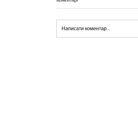
Написати коментар...
Стів Віткофф: «Ми можемо бу
на порозі чогось дуже важливо
для світу» — але що це означає