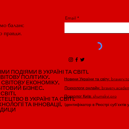
Email
ємо баланс
ю правди.
И ПОДІЯМИ В УКРАЇНІ ТА СВІТІ.
И ПОДІЯМИ В УКРАЇНІ ТА СВІТІ.
ВІТОВУ ПОЛІТИКУ.
ВІТОВУ ПОЛІТИКУ.
Новини України та світу: bravery.t
 СВІТОВУ ЕКОНОМІКУ.
 СВІТОВУ ЕКОНОМІКУ.
ІТОВИЙ БІЗНЕС.
ІТОВИЙ БІЗНЕС.
Психологи онлайн: bravery.acade
СВІТІ.
СВІТІ.
Психолог Київ: shumskyi.pro
ЕЦТВО В УКРАЇНІ ТА СВІТІ.
ЕЦТВО В УКРАЇНІ ТА СВІТІ.
НОЛОГІЇ ТА ІННОВАЦІЇ.
НОЛОГІЇ ТА ІННОВАЦІЇ.
Ідентифікатор в Реєстрі суб’єктів 
ЕДИЦИ
ЕДИЦИ