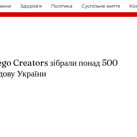
овини
Здоровʼя
Політика
Суспільне життя
Ко
ego Creators зібрали понад 500
удову України