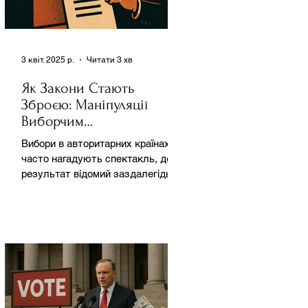
3 квіт. 2025 р.
Читати 3 хв
Як Закони Стають
Зброєю: Маніпуляції
Виборчим
Законодавством в
Вибори в авторитарних країнах
Автократіях
часто нагадують спектакль, де
результат відомий заздалегідь.
Замість чесної боротьби за владу,
вони...