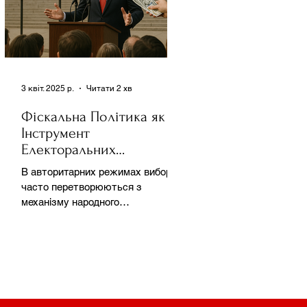
3 квіт. 2025 р.
Читати 2 хв
Фіскальна Політика як
Інструмент
Електоральних
Маніпуляцій в
В авторитарних режимах вибори
Автократіях
часто перетворюються з
механізму народного
волевиявлення на інструмент
утримання влади та
демонстрації...