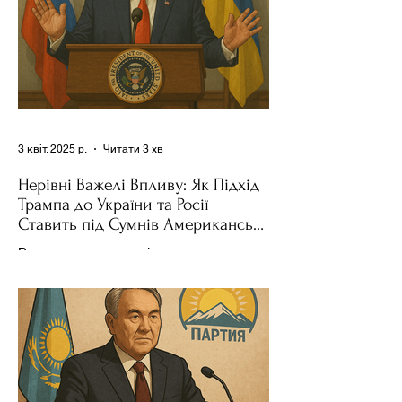
3 квіт. 2025 р.
Читати 3 хв
Нерівні Важелі Впливу: Як Підхід
Трампа до України та Росії
Ставить під Сумнів Американську
Держполітику
Використання важелів впливу – як
позитивних, так і негативних – для
зміни поведінки інших держав завжди
було невід'ємною частиною...