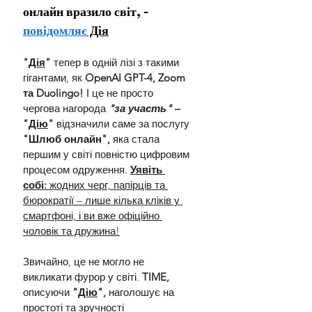
онлайн вразило світ, - 
повідомляє
 Дія
"
Дія
"
 тепер в одній лізі з такими 
гігантами, як 
OpenAI GPT-4, Zoom 
та Duolingo!
 І це не просто 
чергова нагорода
 "за участь" 
– 
"
Дію
"
 відзначили саме за послугу 
"Шлюб онлайн", 
яка стала 
першим у світі повністю цифровим 
процесом одруження.
Уявіть 
собі:
 жодних черг, папірців та 
бюрократії – лише кілька кліків у 
смартфоні, і ви вже офіційно 
чоловік та дружина!
Звичайно, це не могло не 
викликати фурор у світі.
 TIME, 
описуючи
 "
Дію
", 
наголошує на 
простоті та зручності 