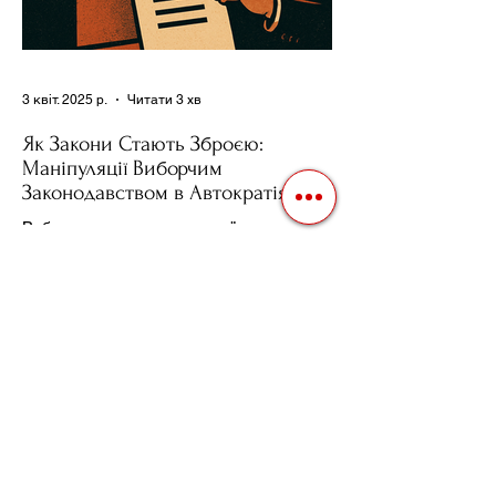
3 квіт. 2025 р.
Читати 3 хв
Як Закони Стають Зброєю:
Маніпуляції Виборчим
Законодавством в Автократіях
Вибори в авторитарних країнах часто
нагадують спектакль, де результат
відомий заздалегідь. Замість чесної
боротьби за владу, вони...