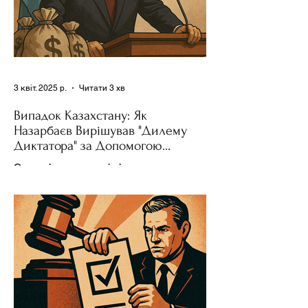
3 квіт. 2025 р.
Читати 3 хв
Випадок Казахстану: Як
Назарбаєв Вирішував "Дилему
Диктатора" за Допомогою
Ресурсів та Партії
Сучасні авторитарні лідери часто
проводять вибори, але не для чесної
конкуренції, а для зміцнення своєї
влади. Як пояснює Масаакі...