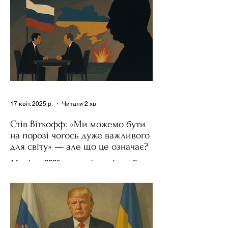
17 квіт. 2025 р.
Читати 2 хв
Стів Віткофф: «Ми можемо бути
на порозі чогось дуже важливого
для світу» — але що це означає?
14 квітня 2025 року , в інтерв’ю на Fox
News , спецпосланець Дональда
Трампа та бізнесмен Стів Віткофф
поділився враженнями після...