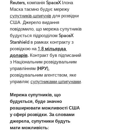
Reuters,
 компанія 
SpaceX 
Ілона 
Маска таємно будує мережу 
супутників-шпигунів
 для розвідки 
США. Джерело видання 
повідомило, що мережа супутників 
будується підрозділом 
SpaceX 
Starshield 
в рамках контракту з 
розвідкою на 
1,8 мільярда 
доларів
.
 Контракт був підписаний 
з Національним розвідувальним 
управлінням 
(НРУ), 
розвідувальним агентством, яке 
управляє 
супутниками-шпигунами
.
Мережа супутників, що 
будується, буде значно 
розширювати можливості США 
у сфері розвідки. За словами 
джерела, супутники будуть 
мати можливість: