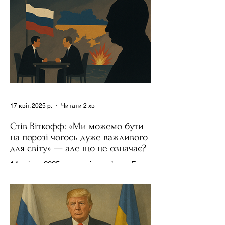
17 квіт. 2025 р.
Читати 2 хв
Стів Віткофф: «Ми можемо бути
на порозі чогось дуже важливого
для світу» — але що це означає?
14 квітня 2025 року , в інтерв’ю на Fox
News , спецпосланець Дональда
Трампа та бізнесмен Стів Віткофф
поділився враженнями після...