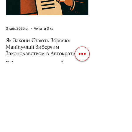
3 квіт. 2025 р.
Читати 3 хв
Як Закони Стають Зброєю:
Маніпуляції Виборчим
Законодавством в Автократіях
Вибори в авторитарних країнах часто
нагадують спектакль, де результат
відомий заздалегідь. Замість чесної
боротьби за владу, вони...