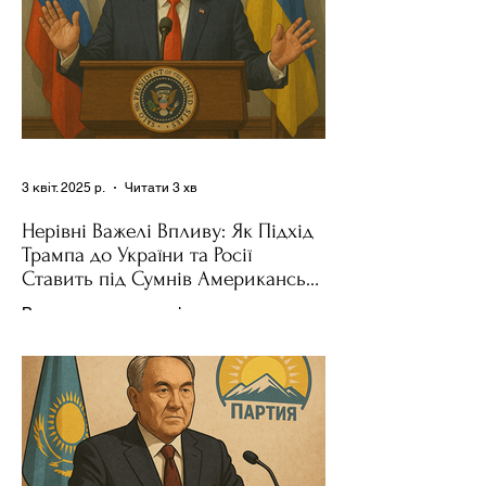
3 квіт. 2025 р.
Читати 3 хв
Нерівні Важелі Впливу: Як Підхід
Трампа до України та Росії
Ставить під Сумнів Американську
Держполітику
Використання важелів впливу – як
позитивних, так і негативних – для
зміни поведінки інших держав завжди
було невід'ємною частиною...