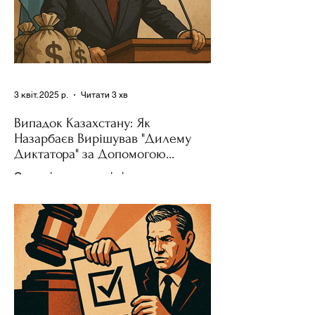
3 квіт. 2025 р.
Читати 3 хв
Випадок Казахстану: Як
Назарбаєв Вирішував "Дилему
Диктатора" за Допомогою
Ресурсів та Партії
Сучасні авторитарні лідери часто
проводять вибори, але не для чесної
конкуренції, а для зміцнення своєї
влади. Як пояснює Масаакі...