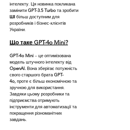
інтелекту. Ця новинка покликана 
замінити 
GPT-3.5 Turbo
 та зробити 
ШІ 
більш доступним для 
розробників і бізнес-клієнтів 
України.
Що таке GPT-4o Mini?
GPT-4o Mini
 – це оптимізована 
модель штучного інтелекту від 
OpenAI.
 Вона зберігає потужність 
свого старшого брата 
GPT-
4o,
 проте є більш економічною та 
зручною для використання. 
Завдяки цьому розробники та 
підприємства отримують 
інструменти для автоматизації та 
покращення різноманітних 
завдань.