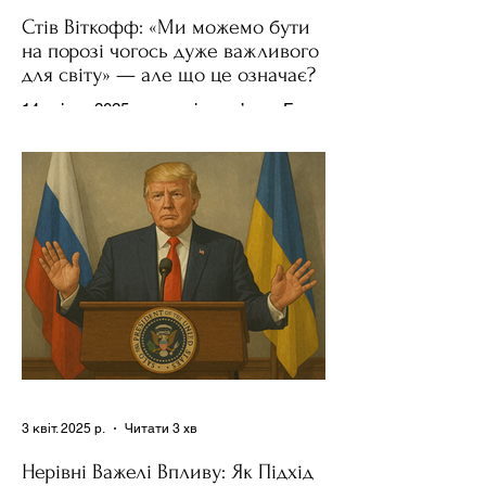
Стів Віткофф: «Ми можемо бути
на порозі чогось дуже важливого
для світу» — але що це означає?
14 квітня 2025 року , в інтерв’ю на Fox
News , спецпосланець Дональда
Трампа та бізнесмен Стів Віткофф
поділився враженнями після...
3 квіт. 2025 р.
Читати 3 хв
Нерівні Важелі Впливу: Як Підхід