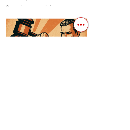
Ресурсів та Партії
Сучасні авторитарні лідери часто
проводять вибори, але не для чесної
конкуренції, а для зміцнення своєї
влади. Як пояснює Масаакі...
3 квіт. 2025 р.
Читати 3 хв
Як Закони Стають Зброєю:
Маніпуляції Виборчим
Законодавством в Автократіях
Вибори в авторитарних країнах часто