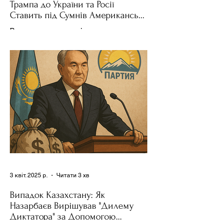
Трампа до України та Росії
Ставить під Сумнів Американську
Держполітику
Використання важелів впливу – як
позитивних, так і негативних – для
зміни поведінки інших держав завжди
було невід'ємною частиною...
3 квіт. 2025 р.
Читати 3 хв
Випадок Казахстану: Як
Назарбаєв Вирішував "Дилему
Диктатора" за Допомогою