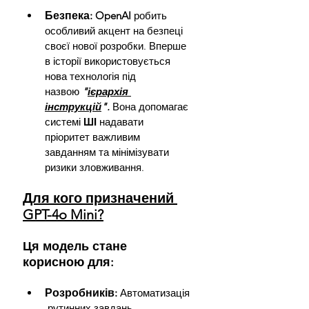
Безпека:
OpenAI 
робить 
особливий акцент на безпеці 
своєї нової розробки. Вперше 
в історії використовується 
нова технологія під 
назвою
"
ієрархія 
інструкцій
".
 Вона допомагає 
системі 
ШІ 
надавати 
пріоритет важливим 
завданням та мінімізувати 
ризики зловживання.
Для кого призначений 
GPT-4o Mini?
Ця модель стане 
корисною для:
Розробників:
Автоматизація
 рутинних завдань, 