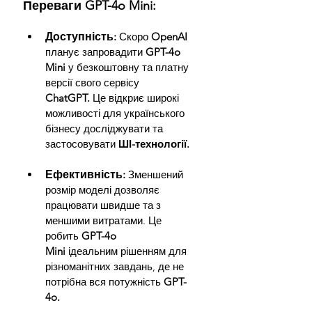
Переваги GPT-4o Mini:
Доступність:
 Скоро 
OpenAI 
планує запровадити 
GPT-4o 
Mini
 у безкоштовну та платну 
версії свого сервісу 
ChatGPT.
 Це відкриє широкі 
можливості для українського 
бізнесу досліджувати та 
застосовувати 
ШІ-технології.
Ефективність:
Зменшений 
розмір моделі дозволяє 
працювати швидше та з 
меншими витратами. Це 
робить 
GPT-4o 
Mini
 ідеальним рішенням для 
різноманітних завдань, де не 
потрібна вся потужність 
GPT-
4o.