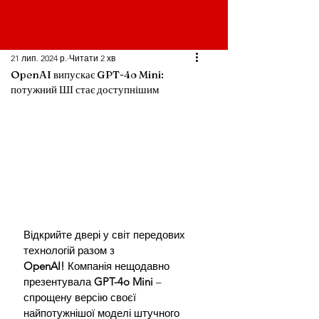
21 лип. 2024 р.
Читати 2 хв
OpenAI випускає GPT-4o Mini:
потужний ШІ стає доступнішим
Відкрийте двері у світ передових 
технологій разом з 
OpenAI!
 Компанія нещодавно 
презентувала 
GPT-4o
Mini 
– 
спрощену версію своєї 
найпотужнішої моделі штучного 