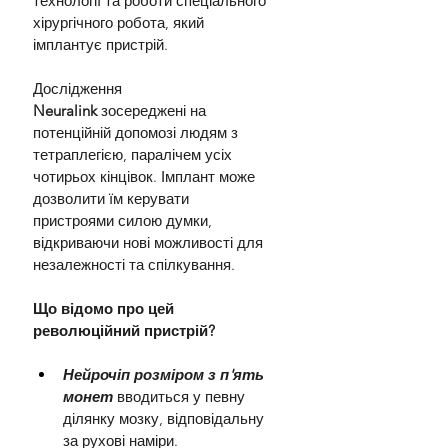
технології та роботи спеціального 
хірургічного робота, який 
імплантує пристрій.
Дослідження 
Neuralink
 зосереджені на 
потенційній допомозі людям з 
тетраплегією, паралічем усіх 
чотирьох кінцівок. Імплант може 
дозволити їм керувати 
пристроями силою думки, 
відкриваючи нові можливості для 
незалежності та спілкування.
Що відомо про цей 
революційний пристрій?
Нейрочіп розміром з п'ять 
монет
 вводиться у певну 
ділянку мозку, відповідальну 
за рухові наміри.