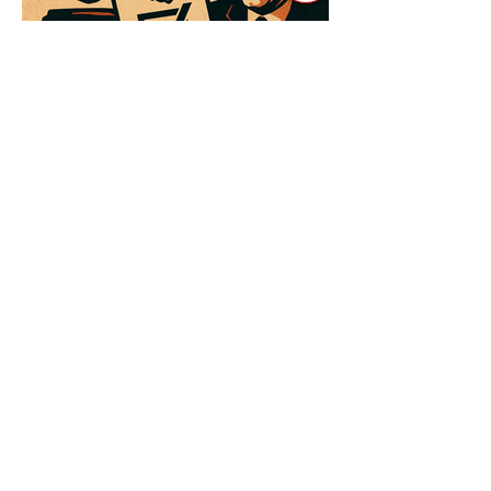
3 квіт. 2025 р.
Читати 3 хв
Як Закони Стають Зброєю:
Маніпуляції Виборчим
Законодавством в Автократіях
Вибори в авторитарних країнах часто
нагадують спектакль, де результат
відомий заздалегідь. Замість чесної
боротьби за владу, вони...