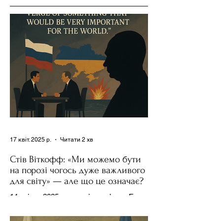
17 квіт. 2025 р.
Читати 2 хв
Стів Віткофф: «Ми можемо бути
на порозі чогось дуже важливого
для світу» — але що це означає?
14 квітня 2025 року , в інтерв’ю на Fox
News , спецпосланець Дональда
Трампа та бізнесмен Стів Віткофф