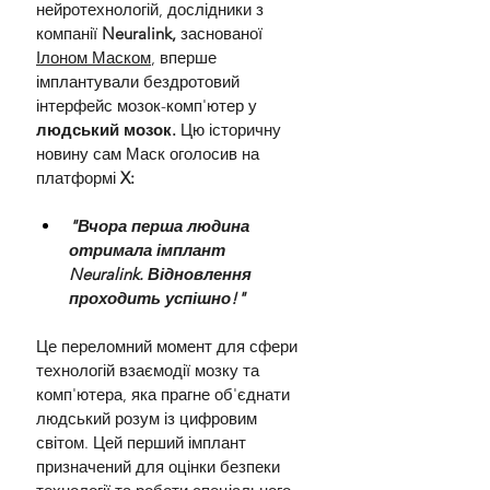
нейротехнологій, дослідники з 
компанії 
Neuralink,
 заснованої 
Ілоном Маском
, вперше 
імплантували бездротовий 
інтерфейс мозок-комп'ютер у 
людський мозок.
 Цю історичну 
новину сам Маск оголосив на 
платформі 
X:
"Вчора перша людина 
отримала імплант 
Neuralink. Відновлення 
проходить успішно!" 
Це переломний момент для сфери 
технологій взаємодії мозку та 
комп'ютера, яка прагне об'єднати 
людський розум із цифровим 
світом. Цей перший імплант 
призначений для оцінки безпеки 