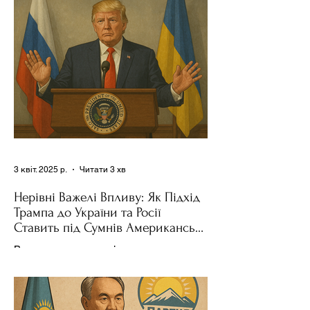
поділився враженнями після...
3 квіт. 2025 р.
Читати 3 хв
Нерівні Важелі Впливу: Як Підхід
Трампа до України та Росії
Ставить під Сумнів Американську
Держполітику
Використання важелів впливу – як
позитивних, так і негативних – для
зміни поведінки інших держав завжди
було невід'ємною частиною...