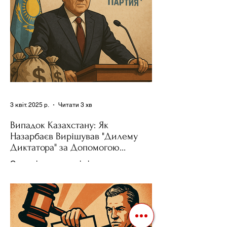
3 квіт. 2025 р.
Читати 3 хв
Випадок Казахстану: Як
Назарбаєв Вирішував "Дилему
Диктатора" за Допомогою
Ресурсів та Партії
Сучасні авторитарні лідери часто
проводять вибори, але не для чесної
конкуренції, а для зміцнення своєї
влади. Як пояснює Масаакі...