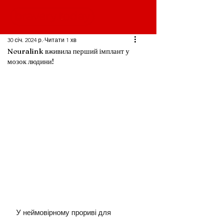
30 січ. 2024 р.
Читати 1 хв
Neuralink вживила перший імплант у
мозок людини!
У неймовірному прориві для 