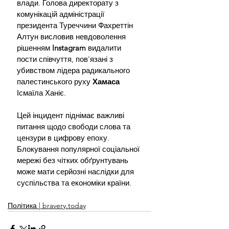
влади. Голова директорату з 
комунікацій адміністрації 
президента Туреччини Фахреттін 
Алтун висловив невдоволення 
рішенням 
Instagram 
видалити 
пости співчуття, пов'язані з 
убивством лідера радикального 
палестинського руху 
Хамаса
Ісмаїла Ханіє.
Цей інцидент піднімає важливі 
питання щодо свободи слова та 
цензури в цифрову епоху. 
Блокування популярної соціальної 
мережі без чітких обґрунтувань 
може мати серйозні наслідки для 
суспільства та економіки країни.
Політика | bravery.today