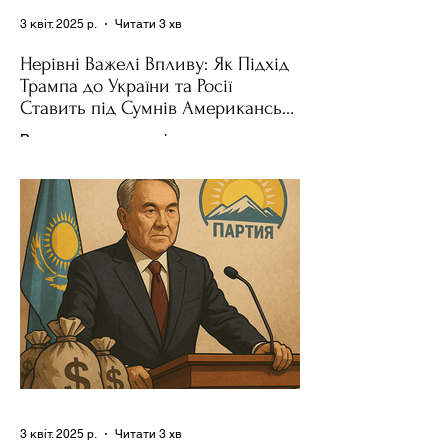
3 квіт. 2025 р.
Читати 3 хв
Нерівні Важелі Впливу: Як Підхід
Трампа до України та Росії
Ставить під Сумнів Американську
Держполітику
Використання важелів впливу – як
позитивних, так і негативних – для
зміни поведінки інших держав завжди
було невід'ємною частиною...
3 квіт. 2025 р.
Читати 3 хв