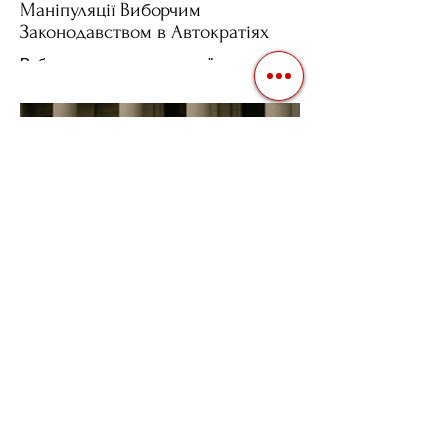
Маніпуляції Виборчим
Законодавством в Автократіях
Вибори в авторитарних країнах часто
нагадують спектакль, де результат
відомий заздалегідь. Замість чесної
боротьби за владу, вони...
3 квіт. 2025 р.
Читати 2 хв
Фіскальна Політика як
Інструмент Електоральних
Маніпуляцій в Автократіях