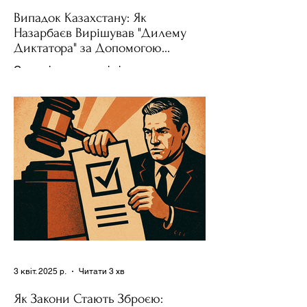
Випадок Казахстану: Як
Назарбаєв Вирішував "Дилему
Диктатора" за Допомогою
Ресурсів та Партії
Сучасні авторитарні лідери часто
проводять вибори, але не для чесної
конкуренції, а для зміцнення своєї
влади. Як пояснює Масаакі...
3 квіт. 2025 р.
Читати 3 хв
Як Закони Стають Зброєю: