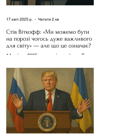
17 квіт. 2025 р.
Читати 2 хв
Стів Віткофф: «Ми можемо бути
на порозі чогось дуже важливого
для світу» — але що це означає?
14 квітня 2025 року , в інтерв’ю на Fox
News , спецпосланець Дональда
Трампа та бізнесмен Стів Віткофф
поділився враженнями після...