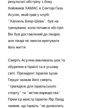
результаті обстрілу з боку 
бойовиків ХАМАС в Секторі Газа. 
Асулін, який грав у клубі 
"Хапоель Беер-Шева", був на 
тренуванні, коли почався обстріл. 
Він був доставлений до лікарні, 
але лікарі не змогли врятувати 
його життя.
Смерть Асуліна викликала шок та 
обурення в Ізраїлі та в усьому 
світі. Президент Ізраїлю Іцхак 
Герцог назвав його смерть 
"трагедією для ізраїльського 
спорту" та "актом варварства". 
Прем'єр-міністр Ізраїлю Яір Лапід 
заявив, що Ізраїль "не дозволить 