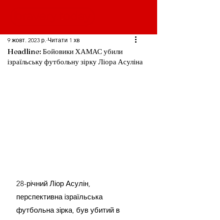
9 жовт. 2023 р.
Читати 1 хв
Headline: Бойовики ХАМАС убили
ізраїльську футбольну зірку Ліора Асуліна
28-річний Ліор Асулін, 
перспективна ізраїльська 
футбольна зірка, був убитий в 