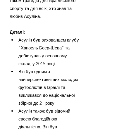
також трагедія для ізраїльського 
спорту та для всіх, хто знав та 
любив Асуліна.
Деталі:
Асулін був вихованцем клубу 
"Хапоель Беер-Шева" та 
дебютував у основному 
складі у 2015 році.
Він був одним з 
найперспективніших молодих 
футболістів в Ізраїлі та 
викликався до національної 
збірної до 21 року.
Асулін також був відомий 
своєю благодійною 
діяльністю. Він був 