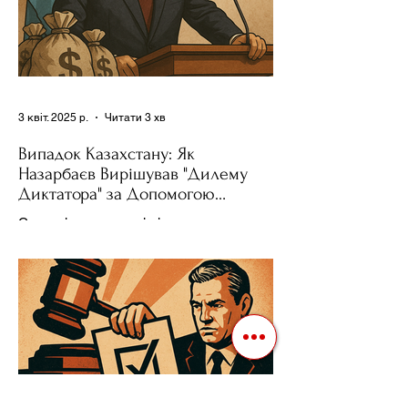
3 квіт. 2025 р.
Читати 3 хв
Випадок Казахстану: Як
Назарбаєв Вирішував "Дилему
Диктатора" за Допомогою
Ресурсів та Партії
Сучасні авторитарні лідери часто
проводять вибори, але не для чесної
конкуренції, а для зміцнення своєї
влади. Як пояснює Масаакі...