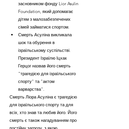
засновником фонду Lior Asulin 
Foundation, який допомагає 
дітям з малозабезпечених 
сімей займатися спортом.
Смерть Асуліна викликала 
шок та обурення в 
ізраїльському суспільстві. 
Президент Ізраїлю Іцхак 
Герцог назвав його смерть 
"трагедією для ізраїльського 
спорту" та "актом 
варварства". 
Смерть Ліора Асуліна є трагедією 
для ізраїльського спорту та для 
всіх, хто знав та любив його. Його 
смерть є також нагадуванням про 
постійну загрозу, з якою 