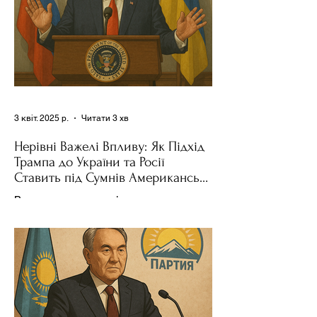
3 квіт. 2025 р.
Читати 3 хв
Нерівні Важелі Впливу: Як Підхід
Трампа до України та Росії
Ставить під Сумнів Американську
Держполітику
Використання важелів впливу – як
позитивних, так і негативних – для
зміни поведінки інших держав завжди
було невід'ємною частиною...