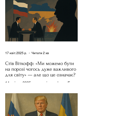
17 квіт. 2025 р.
Читати 2 хв
Стів Віткофф: «Ми можемо бути
на порозі чогось дуже важливого
для світу» — але що це означає?
14 квітня 2025 року , в інтерв’ю на Fox
News , спецпосланець Дональда
Трампа та бізнесмен Стів Віткофф
поділився враженнями після...