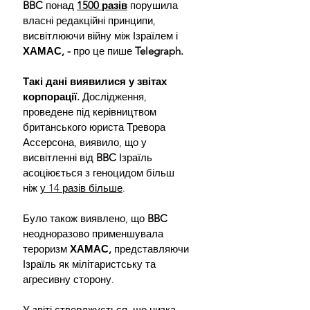
BBC 
понад 
1500 разів
 порушила 
власні редакційні принципи, 
висвітлюючи війну між Ізраїлем і 
ХАМАС, - 
про це пише 
Telegraph. 
Такі дані виявилися у звітах 
корпорації.
 Дослідження, 
проведене під керівництвом 
британського юриста Тревора 
Ассерсона, виявило, що у 
висвітленні від 
BBC 
Ізраїль 
асоціюється з геноцидом більш 
ніж 
у 14 разів більше
.
Було також виявлено, що 
BBC 
неодноразово применшувала 
тероризм 
ХАМАС,
 представляючи 
Ізраїль як мілітаристську та 
агресивну сторону.
У звіті стверджується, що низка 