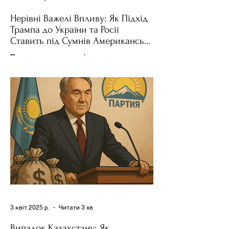
Нерівні Важелі Впливу: Як Підхід
Трампа до України та Росії
Ставить під Сумнів Американську
Держполітику
Використання важелів впливу – як
позитивних, так і негативних – для
зміни поведінки інших держав завжди
було невід'ємною частиною...
3 квіт. 2025 р.
Читати 3 хв
Випадок Казахстану: Як