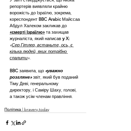
репортерів виявляли крайню 
ворожість до Ізраїлю, зокрема, 
кореспондент 
BBC Arabic 
Майссаа 
Абдул Халеком закликав до
«смерті Ізраїлю»
 та захищав 
журналіста, який написав 
у
X: 
«
Сер Гітлер, встаньте, ось, є 
кілька людей, яких потрібно 
спалити
».
BBC 
заявила, що 
«уважно 
розгляне» 
звіт, який був поданий 
Тіму Деві, генеральному 
директору, і Саміру Шаху, голові, 
а також усім членам правління.
Політика | bravery.today