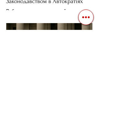
Законодавством в Автократіях
Вибори в авторитарних країнах часто
нагадують спектакль, де результат
відомий заздалегідь. Замість чесної
боротьби за владу, вони...
3 квіт. 2025 р.
Читати 2 хв
Фіскальна Політика як
Інструмент Електоральних
Маніпуляцій в Автократіях
В авторитарних режимах вибори часто