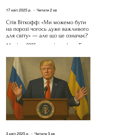
17 квіт. 2025 р.
Читати 2 хв
Стів Віткофф: «Ми можемо бути
на порозі чогось дуже важливого
для світу» — але що це означає?
14 квітня 2025 року , в інтерв’ю на Fox
News , спецпосланець Дональда
Трампа та бізнесмен Стів Віткофф
поділився враженнями після...
3 квіт. 2025 р.
Читати 3 хв