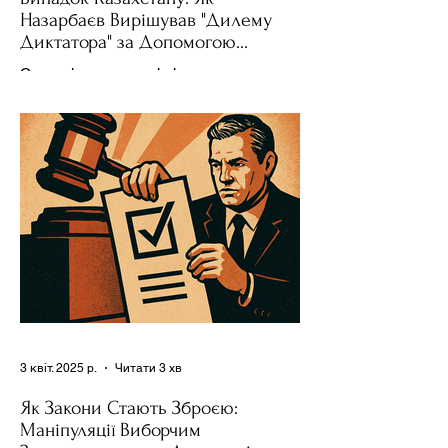
Назарбаєв Вирішував "Дилему
Диктатора" за Допомогою
Ресурсів та Партії
Сучасні авторитарні лідери часто
проводять вибори, але не для чесної
конкуренції, а для зміцнення своєї
влади. Як пояснює Масаакі...
3 квіт. 2025 р.
Читати 3 хв
Як Закони Стають Зброєю:
Маніпуляції Виборчим