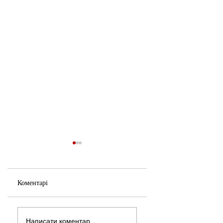
Коментарі
Нерівні Важелі
Випадок Казахстану
Написати коментар...