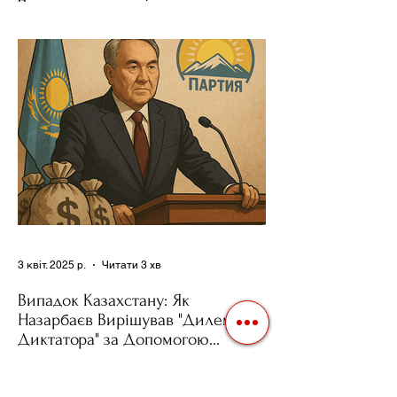
Використання важелів впливу – як
позитивних, так і негативних – для
зміни поведінки інших держав завжди
було невід'ємною частиною...
3 квіт. 2025 р.
Читати 3 хв
Випадок Казахстану: Як
Назарбаєв Вирішував "Дилему
Диктатора" за Допомогою
Ресурсів та Партії
Сучасні авторитарні лідери часто
проводять вибори, але не для чесної