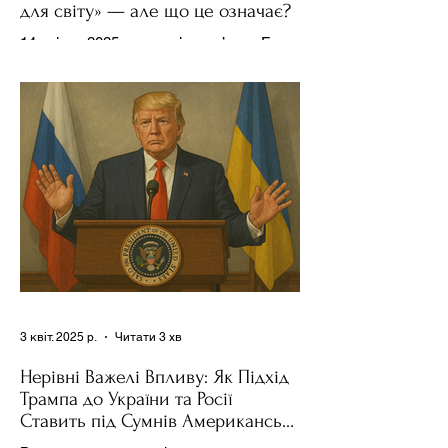
для світу» — але що це означає?
14 квітня 2025 року , в інтерв’ю на Fox
News , спецпосланець Дональда
Трампа та бізнесмен Стів Віткофф
поділився враженнями після...
3 квіт. 2025 р.
Читати 3 хв
Нерівні Важелі Впливу: Як Підхід
Трампа до України та Росії
Ставить під Сумнів Американську
Держполітику