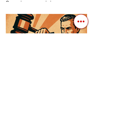
Сучасні авторитарні лідери часто
проводять вибори, але не для чесної
конкуренції, а для зміцнення своєї
влади. Як пояснює Масаакі...
3 квіт. 2025 р.
Читати 3 хв
Як Закони Стають Зброєю:
Маніпуляції Виборчим
Законодавством в Автократіях
Вибори в авторитарних країнах часто
нагадують спектакль, де результат