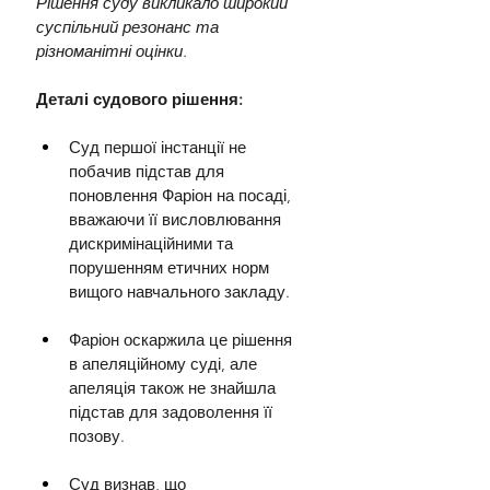
Рішення суду викликало широкий 
суспільний резонанс та 
різноманітні оцінки.
Деталі судового рішення:
Суд першої інстанції не 
побачив підстав для 
поновлення Фаріон на посаді, 
вважаючи її висловлювання 
дискримінаційними та 
порушенням етичних норм 
вищого навчального закладу.
Фаріон оскаржила це рішення 
в апеляційному суді, але 
апеляція також не знайшла 
підстав для задоволення її 
позову.
Суд визнав, що 