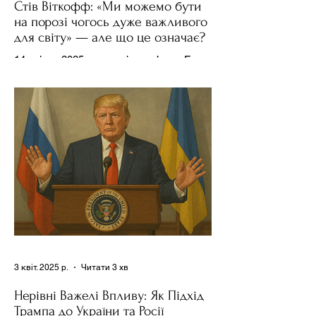
Стів Віткофф: «Ми можемо бути
на порозі чогось дуже важливого
для світу» — але що це означає?
14 квітня 2025 року , в інтерв’ю на Fox
News , спецпосланець Дональда
Трампа та бізнесмен Стів Віткофф
поділився враженнями після...
3 квіт. 2025 р.
Читати 3 хв
Нерівні Важелі Впливу: Як Підхід
Трампа до України та Росії