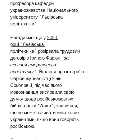
професора кафедри 
українознавства Національного 
університету 
"Львівська 
політехніка".
Нагадаємо, що у 
2020 
році "Львівська 
політехніка"
 розірвала трудовий 
договір з Іриною Фаріон 
"за 
скоєння аморального 
проступку".
 Йшлося про інтерв'ю 
Фаріон журналістці Яніні 
Соколовій, під час якого 
мовознавиця висловила свою 
думку щодо російськомовних 
бійців полку 
"Азов",
 заявивши, 
що не може називати військових 
українцями, якщо вони говорять 
російською.