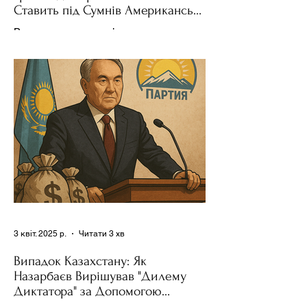
Ставить під Сумнів Американську
Держполітику
Використання важелів впливу – як
позитивних, так і негативних – для
зміни поведінки інших держав завжди
було невід'ємною частиною...
3 квіт. 2025 р.
Читати 3 хв
Випадок Казахстану: Як
Назарбаєв Вирішував "Дилему
Диктатора" за Допомогою
Ресурсів та Партії