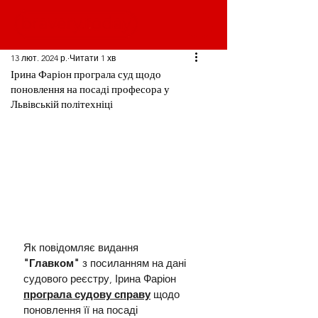
13 лют. 2024 р.
Читати 1 хв
Ірина Фаріон програла суд щодо
поновлення на посаді професора у
Львівській політехніці
Як повідомляє видання 
"Главком"
 з посиланням на дані 
судового реєстру, Ірина Фаріон 
програла судову справу
 щодо 
поновлення її на посаді 