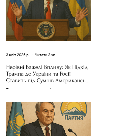
3 квіт. 2025 р.
Читати 3 хв
Нерівні Важелі Впливу: Як Підхід
Трампа до України та Росії
Ставить під Сумнів Американську
Держполітику
Використання важелів впливу – як
позитивних, так і негативних – для
зміни поведінки інших держав завжди
було невід'ємною частиною...