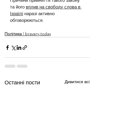
Причини прийняття такого закону 
та його 
вплив на свободу слова в 
Ізраїлі
 наразі активно 
обговорюються.
Політика | bravery.today
Дивитися всі
Останні пости