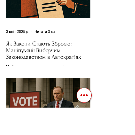
3 квіт. 2025 р.
Читати 3 хв
Як Закони Стають Зброєю:
Маніпуляції Виборчим
Законодавством в Автократіях
Вибори в авторитарних країнах часто
нагадують спектакль, де результат
відомий заздалегідь. Замість чесної
боротьби за владу, вони...