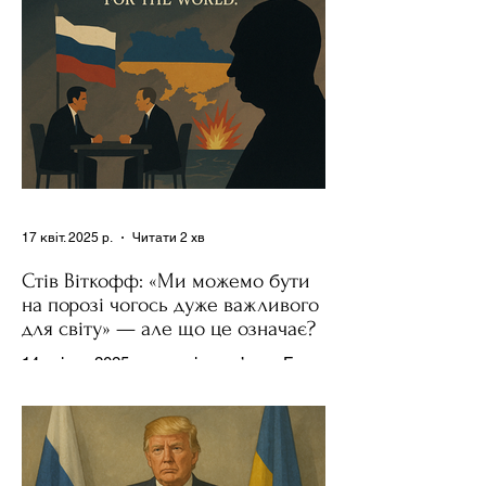
17 квіт. 2025 р.
Читати 2 хв
Стів Віткофф: «Ми можемо бути
на порозі чогось дуже важливого
для світу» — але що це означає?
14 квітня 2025 року , в інтерв’ю на Fox
News , спецпосланець Дональда
Трампа та бізнесмен Стів Віткофф
поділився враженнями після...