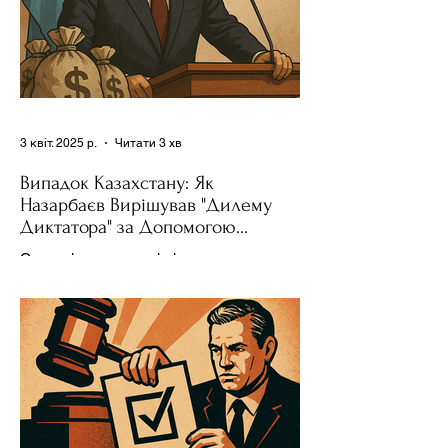
3 квіт. 2025 р.
Читати 3 хв
Випадок Казахстану: Як
Назарбаєв Вирішував "Дилему
Диктатора" за Допомогою
Ресурсів та Партії
Сучасні авторитарні лідери часто
проводять вибори, але не для чесної
конкуренції, а для зміцнення своєї
влади. Як пояснює Масаакі...