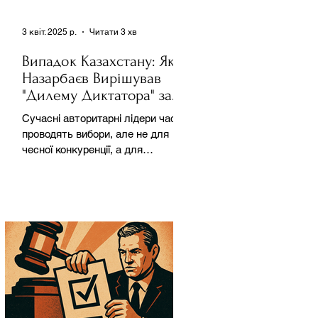
3 квіт. 2025 р.
Читати 3 хв
Випадок Казахстану: Як
Назарбаєв Вирішував
"Дилему Диктатора" за
Допомогою Ресурсів та
Сучасні авторитарні лідери часто
Партії
проводять вибори, але не для
чесної конкуренції, а для
зміцнення своєї влади. Як
пояснює Масаакі...