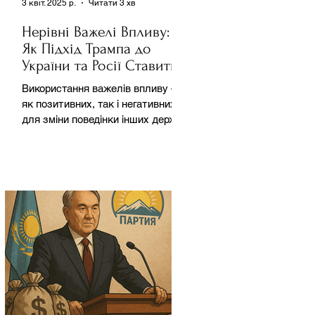
3 квіт. 2025 р.
Читати 3 хв
Нерівні Важелі Впливу:
Як Підхід Трампа до
України та Росії Ставить
під Сумнів Американську
Використання важелів впливу –
Держполітику
як позитивних, так і негативних –
для зміни поведінки інших держав
завжди було невід'ємною
частиною...