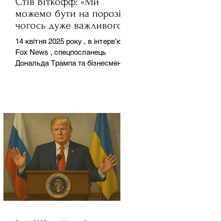
Стів Віткофф: «Ми
можемо бути на порозі
чогось дуже важливого
для світу» — але що це
14 квітня 2025 року , в інтерв’ю на
означає?
Fox News , спецпосланець
Дональда Трампа та бізнесмен
Стів Віткофф поділився
враженнями після...