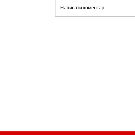
Написати коментар...
Стів Віткофф: «Ми можемо бу
на порозі чогось дуже важливо
для світу» — але що це означає