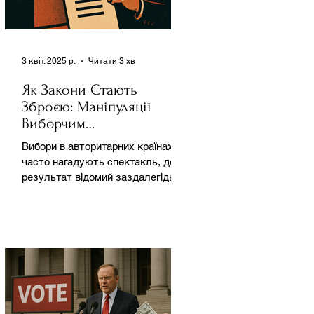
3 квіт. 2025 р.
Читати 3 хв
Як Закони Стають
Зброєю: Маніпуляції
Виборчим
Законодавством в
Вибори в авторитарних країнах
Автократіях
часто нагадують спектакль, де
результат відомий заздалегідь.
Замість чесної боротьби за владу,
вони...