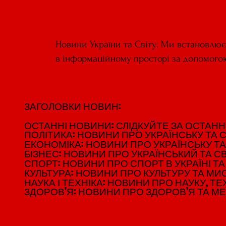
Новини України та Світу. Ми встановлю
в інформаційному просторі за допомого
ЗАГОЛОВКИ НОВИН:
ЗАГОЛОВКИ НОВИН:
ОСТАННІ НОВИНИ: СЛІДКУЙТЕ ЗА ОСТАННІМ
ОСТАННІ НОВИНИ: СЛІДКУЙТЕ ЗА ОСТАННІМ
ПОЛІТИКА: НОВИНИ ПРО УКРАЇНСЬКУ ТА С
ПОЛІТИКА: НОВИНИ ПРО УКРАЇНСЬКУ ТА С
ЕКОНОМІКА: НОВИНИ ПРО УКРАЇНСЬКУ ТА
ЕКОНОМІКА: НОВИНИ ПРО УКРАЇНСЬКУ ТА
БІЗНЕС: НОВИНИ ПРО УКРАЇНСЬКИЙ ТА СВ
БІЗНЕС: НОВИНИ ПРО УКРАЇНСЬКИЙ ТА СВ
СПОРТ: НОВИНИ ПРО СПОРТ В УКРАЇНІ ТА 
СПОРТ: НОВИНИ ПРО СПОРТ В УКРАЇНІ ТА 
КУЛЬТУРА: НОВИНИ ПРО КУЛЬТУРУ ТА МИСТ
КУЛЬТУРА: НОВИНИ ПРО КУЛЬТУРУ ТА МИСТ
НАУКА І ТЕХНІКА: НОВИНИ ПРО НАУКУ, ТЕХ
НАУКА І ТЕХНІКА: НОВИНИ ПРО НАУКУ, ТЕХ
ЗДОРОВ'Я: НОВИНИ ПРО ЗДОРОВ'Я ТА М
ЗДОРОВ'Я: НОВИНИ ПРО ЗДОРОВ'Я ТА М