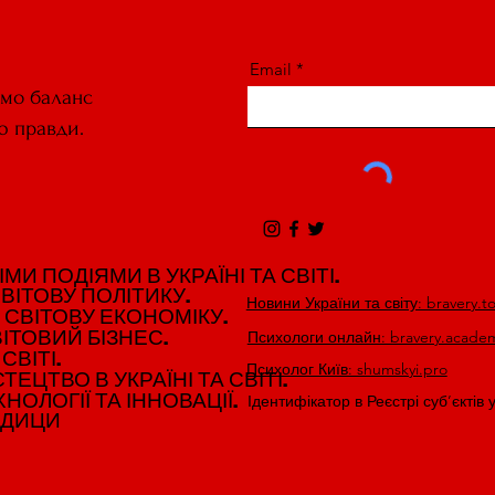
Email
ємо баланс
ю правди.
И ПОДІЯМИ В УКРАЇНІ ТА СВІТІ.
И ПОДІЯМИ В УКРАЇНІ ТА СВІТІ.
ВІТОВУ ПОЛІТИКУ.
ВІТОВУ ПОЛІТИКУ.
Новини України та світу: bravery.t
 СВІТОВУ ЕКОНОМІКУ.
 СВІТОВУ ЕКОНОМІКУ.
ІТОВИЙ БІЗНЕС.
ІТОВИЙ БІЗНЕС.
Психологи онлайн: bravery.acade
СВІТІ.
СВІТІ.
Психолог Київ: shumskyi.pro
ЕЦТВО В УКРАЇНІ ТА СВІТІ.
ЕЦТВО В УКРАЇНІ ТА СВІТІ.
НОЛОГІЇ ТА ІННОВАЦІЇ.
НОЛОГІЇ ТА ІННОВАЦІЇ.
Ідентифікатор в Реєстрі суб’єктів 
ЕДИЦИ
ЕДИЦИ