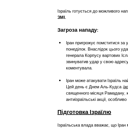
Ізраїль готується до можливого напа
ЗМІ.
Загроза нападу:
Іран пригрожує помститися за у
понеділок. Внаслідок цього уда
генерала Корпусу вартових Ісл
звинуватив удар у свою адресу 
коментувала.
Іран може атакувати Ізраїль н
Цей день є Днем Аль-Кудса 
(
а
священного місяця Рамадану, 
антиізраїльські акції, особливо в
Підготовка Ізраїлю
Ізраїльська влада вважає, що Іран м