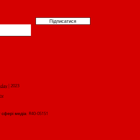
Підписатися
oday
| 2023
my
у сфері медіа: R40-05151