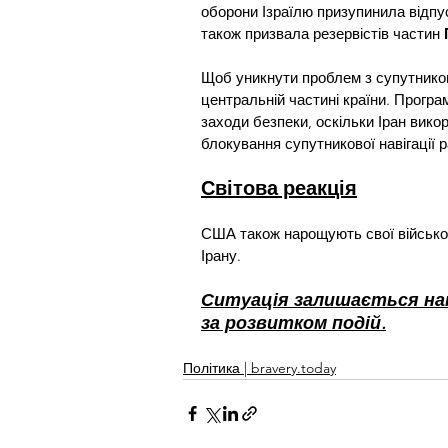
оборони Ізраїлю призупинила відпуст
також призвала резервістів частин 
Щоб уникнути проблем з супутников
центральній частині країни. Програм
заходи безпеки, оскільки Іран викор
блокування супутникової навігації р
Світова реакція
США також нарощують свої військов
Ірану.
Ситуація залишається нап
за розвитком подій.
Політика | bravery.today