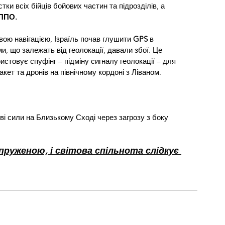
ки всіх бійців бойових частин та підрозділів, а 
ППО.
ою навігацією, Ізраїль почав глушити 
GPS 
в 
и, що залежать від геолокації, давали збої. Це 
истовує спуфінг – підміну сигналу геолокації – для 
акет та дронів на північному кордоні з Ліваном.
і сили на Близькому Сході через загрозу з боку 
руженою, і світова спільнота слідкує 