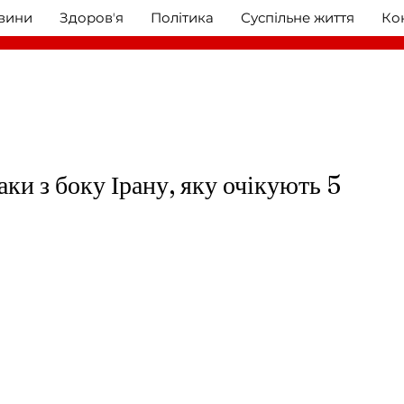
овини
Здоровʼя
Політика
Суспільне життя
Ко
таки з боку Ірану, яку очікують 5