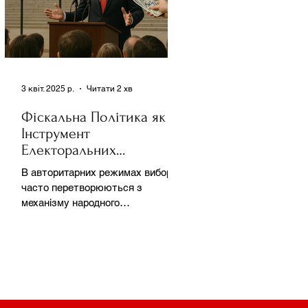
3 квіт. 2025 р.
Читати 2 хв
Фіскальна Політика як
Інструмент
Електоральних
Маніпуляцій в
В авторитарних режимах вибори
Автократіях
часто перетворюються з
механізму народного
волевиявлення на інструмент
утримання влади та
демонстрації...