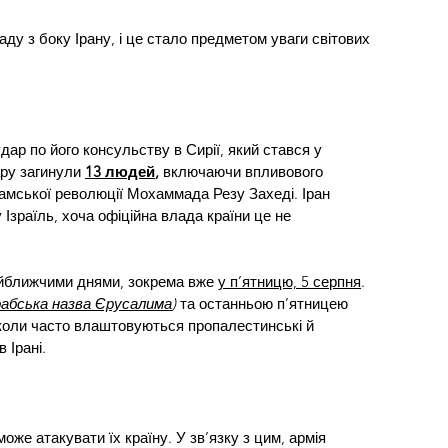
ду з боку Ірану, і це стало предметом уваги світових 
дар по його консульству в Сирії, який стався у 
ру загинули 
13 людей
,
 включаючи впливового 
амської революції Мохаммада Резу Захеді. Іран 
Ізраїль, хоча офіційна влада країни це не 
айближчими днями, зокрема вже 
у п’ятницю, 5 серпня
. 
рабська назва Єрусалима
)
 та останньою п’ятницею 
коли часто влаштовуються пропалестинські й 
 Ірані.
оже атакувати їх країну. У зв’язку з цим, армія 