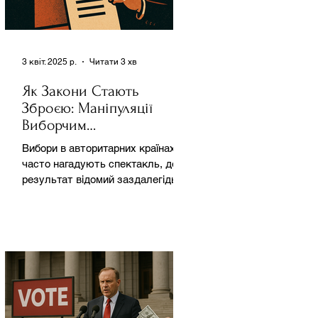
3 квіт. 2025 р.
Читати 3 хв
Як Закони Стають
Зброєю: Маніпуляції
Виборчим
Законодавством в
Вибори в авторитарних країнах
Автократіях
часто нагадують спектакль, де
результат відомий заздалегідь.
Замість чесної боротьби за владу,
вони...