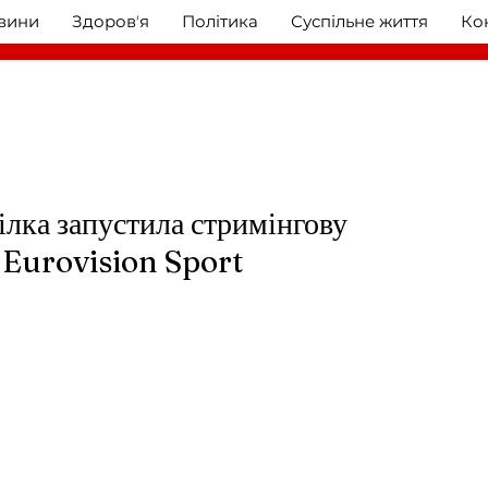
овини
Здоровʼя
Політика
Суспільне життя
Ко
ілка запустила стримінгову
 Eurovision Sport