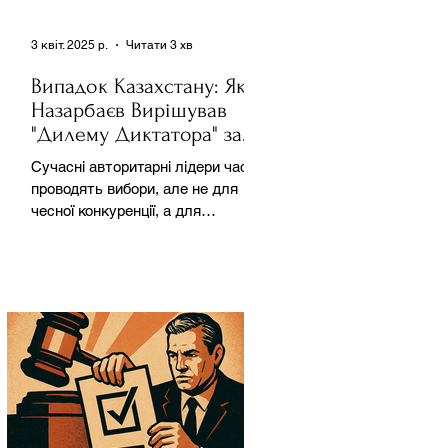
3 квіт. 2025 р.
Читати 3 хв
Випадок Казахстану: Як
Назарбаєв Вирішував
"Дилему Диктатора" за
Допомогою Ресурсів та
Сучасні авторитарні лідери часто
Партії
проводять вибори, але не для
чесної конкуренції, а для
зміцнення своєї влади. Як
пояснює Масаакі...