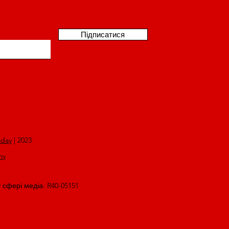
Підписатися
oday
| 2023
my
у сфері медіа: R40-05151