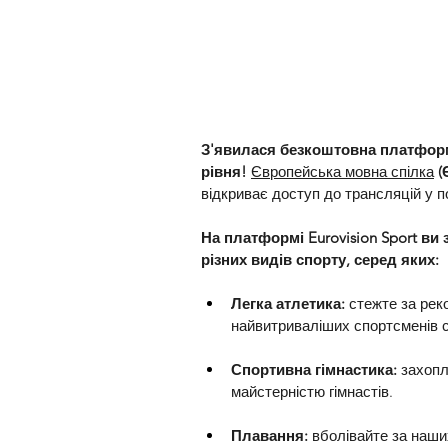
З'явилася безкоштовна платформ
рівня!
Європейська мовна спілка
(
відкриває доступ до трансляцій у п
На платформі Eurovision Sport ви 
різних видів спорту, серед яких:
Легка атлетика:
 стежте за ре
найвитриваліших спортсменів с
Спортивна гімнастика:
 захоп
майстерністю гімнастів.
Плавання:
 вболівайте за наш