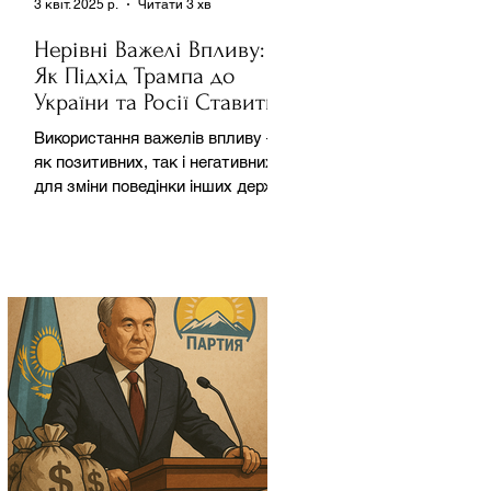
3 квіт. 2025 р.
Читати 3 хв
Нерівні Важелі Впливу:
Як Підхід Трампа до
України та Росії Ставить
під Сумнів Американську
Використання важелів впливу –
Держполітику
як позитивних, так і негативних –
для зміни поведінки інших держав
завжди було невід'ємною
частиною...