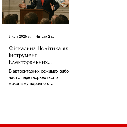
3 квіт. 2025 р.
Читати 2 хв
Фіскальна Політика як
Інструмент
Електоральних
Маніпуляцій в
В авторитарних режимах вибори
Автократіях
часто перетворюються з
механізму народного
волевиявлення на інструмент
утримання влади та
демонстрації...