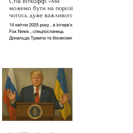
Стів Віткофф: «Ми
можемо бути на порозі
чогось дуже важливого
для світу» — але що це
14 квітня 2025 року , в інтерв’ю на
означає?
Fox News , спецпосланець
Дональда Трампа та бізнесмен
Стів Віткофф поділився
враженнями після...