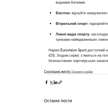
водними битвами.
Біатлон: 
відчуйте напруження 
Вітрильний спорт:
 підкорюйте
Лижні види спорту: 
насолоджу
трюками найвідважніших лижни
Наразі 
Eurovision Sport
 доступний н
iOS.
 Згодом сервіс з'явиться на тел
безкоштовних партнерських канала
Суспільне життя | bravery.today
Останні пости