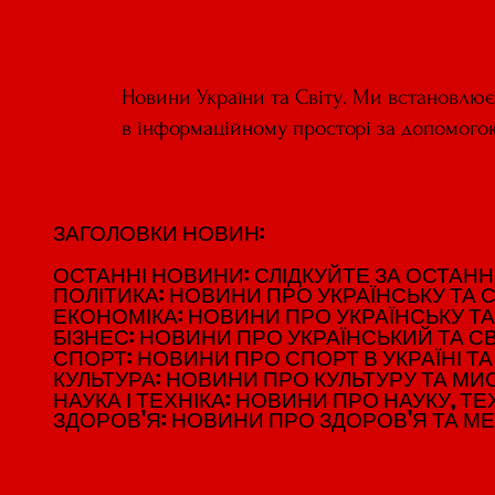
Новини України та Світу. Ми встановлю
в інформаційному просторі за допомого
ЗАГОЛОВКИ НОВИН:
ЗАГОЛОВКИ НОВИН:
ОСТАННІ НОВИНИ: СЛІДКУЙТЕ ЗА ОСТАННІМ
ОСТАННІ НОВИНИ: СЛІДКУЙТЕ ЗА ОСТАННІМ
ПОЛІТИКА: НОВИНИ ПРО УКРАЇНСЬКУ ТА С
ПОЛІТИКА: НОВИНИ ПРО УКРАЇНСЬКУ ТА С
ЕКОНОМІКА: НОВИНИ ПРО УКРАЇНСЬКУ ТА
ЕКОНОМІКА: НОВИНИ ПРО УКРАЇНСЬКУ ТА
БІЗНЕС: НОВИНИ ПРО УКРАЇНСЬКИЙ ТА СВ
БІЗНЕС: НОВИНИ ПРО УКРАЇНСЬКИЙ ТА СВ
СПОРТ: НОВИНИ ПРО СПОРТ В УКРАЇНІ ТА 
СПОРТ: НОВИНИ ПРО СПОРТ В УКРАЇНІ ТА 
КУЛЬТУРА: НОВИНИ ПРО КУЛЬТУРУ ТА МИСТ
КУЛЬТУРА: НОВИНИ ПРО КУЛЬТУРУ ТА МИСТ
НАУКА І ТЕХНІКА: НОВИНИ ПРО НАУКУ, ТЕХ
НАУКА І ТЕХНІКА: НОВИНИ ПРО НАУКУ, ТЕХ
ЗДОРОВ'Я: НОВИНИ ПРО ЗДОРОВ'Я ТА М
ЗДОРОВ'Я: НОВИНИ ПРО ЗДОРОВ'Я ТА М