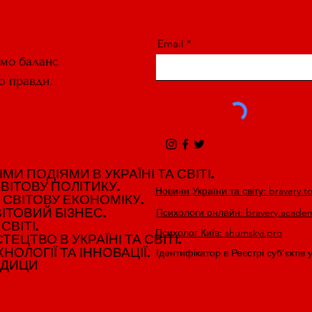
Email
ємо баланс
ю правди.
И ПОДІЯМИ В УКРАЇНІ ТА СВІТІ.
И ПОДІЯМИ В УКРАЇНІ ТА СВІТІ.
ВІТОВУ ПОЛІТИКУ.
ВІТОВУ ПОЛІТИКУ.
Новини України та світу: bravery.t
 СВІТОВУ ЕКОНОМІКУ.
 СВІТОВУ ЕКОНОМІКУ.
ІТОВИЙ БІЗНЕС.
ІТОВИЙ БІЗНЕС.
Психологи онлайн: bravery.acade
СВІТІ.
СВІТІ.
Психолог Київ: shumskyi.pro
ЕЦТВО В УКРАЇНІ ТА СВІТІ.
ЕЦТВО В УКРАЇНІ ТА СВІТІ.
НОЛОГІЇ ТА ІННОВАЦІЇ.
НОЛОГІЇ ТА ІННОВАЦІЇ.
Ідентифікатор в Реєстрі суб’єктів 
ЕДИЦИ
ЕДИЦИ