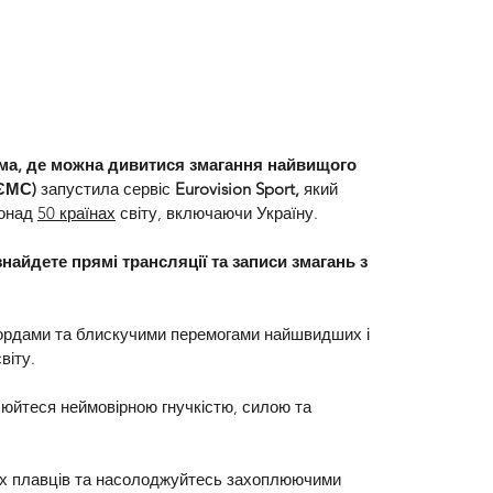
а, де можна дивитися змагання найвищого 
ЄМС)
 запустила сервіс 
Eurovision Sport,
 який 
онад 
50 країнах
 світу, включаючи Україну.
знайдете прямі трансляції та записи змагань з 
кордами та блискучими перемогами найшвидших і 
віту.
люйтеся неймовірною гнучкістю, силою та 
их плавців та насолоджуйтесь захоплюючими 