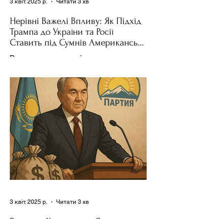
3 квіт. 2025 р.
Читати 3 хв
Нерівні Важелі Впливу: Як Підхід
Трампа до України та Росії
Ставить під Сумнів Американську
Держполітику
Використання важелів впливу – як
позитивних, так і негативних – для
зміни поведінки інших держав завжди
було невід'ємною частиною...
3 квіт. 2025 р.
Читати 3 хв