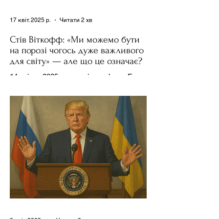
17 квіт. 2025 р.
Читати 2 хв
Стів Віткофф: «Ми можемо бути
на порозі чогось дуже важливого
для світу» — але що це означає?
14 квітня 2025 року , в інтерв’ю на Fox
News , спецпосланець Дональда
Трампа та бізнесмен Стів Віткофф
поділився враженнями після...