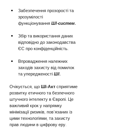
Забезпечення прозорості та 
зрозумілості 
функціонування
 ШІ-систем.
Збір та використання даних 
відповідно до законодавства 
ЄС про конфіденційність.
Впровадження належних 
заходів захисту від помилок 
та упередженості 
ШІ.
Очікується, що
 ШІ-Акт
 сприятиме 
розвитку етичного та безпечного 
штучного інтелекту в Європі. Це 
важливий крок у напрямку 
мінімізації ризиків, пов'язаних із 
цими технологіями, та захисту 
прав людини в цифрову еру.