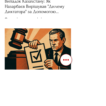
Випадок Казахстану: Як
Назарбаєв Вирішував "Дилему
Диктатора" за Допомогою
Ресурсів та Партії
Сучасні авторитарні лідери часто
проводять вибори, але не для чесної
конкуренції, а для зміцнення своєї
влади. Як пояснює Масаакі...
3 квіт. 2025 р.
Читати 3 хв
Як Закони Стають Зброєю:
Маніпуляції Виборчим