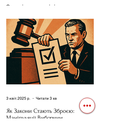
Ресурсів та Партії
Сучасні авторитарні лідери часто
проводять вибори, але не для чесної
конкуренції, а для зміцнення своєї
влади. Як пояснює Масаакі...
3 квіт. 2025 р.
Читати 3 хв
Як Закони Стають Зброєю:
Маніпуляції Виборчим
Законодавством в Автократіях
Вибори в авторитарних країнах часто