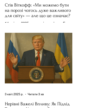
Стів Віткофф: «Ми можемо бути
на порозі чогось дуже важливого
для світу» — але що це означає?
14 квітня 2025 року , в інтерв’ю на Fox
News , спецпосланець Дональда
Трампа та бізнесмен Стів Віткофф
поділився враженнями після...
3 квіт. 2025 р.
Читати 3 хв
Нерівні Важелі Впливу: Як Підхід