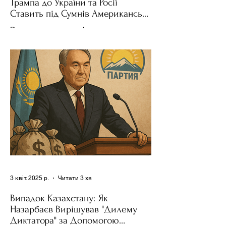
Трампа до України та Росії
Ставить під Сумнів Американську
Держполітику
Використання важелів впливу – як
позитивних, так і негативних – для
зміни поведінки інших держав завжди
було невід'ємною частиною...
3 квіт. 2025 р.
Читати 3 хв
Випадок Казахстану: Як
Назарбаєв Вирішував "Дилему
Диктатора" за Допомогою