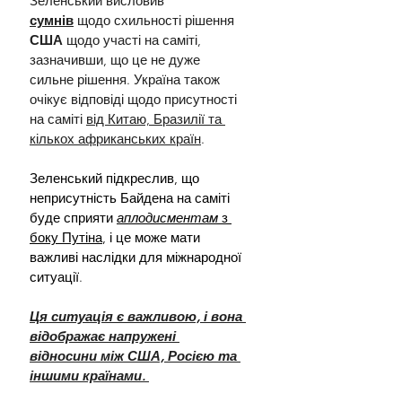
Зеленський висловив 
сумнів
 щодо схильності рішення 
США 
щодо участі на саміті, 
зазначивши, що це не дуже 
сильне рішення. Україна також 
очікує відповіді щодо присутності 
на саміті 
від Китаю, Бразилії та 
кількох африканських країн
.
Зеленський підкреслив, що 
неприсутність Байдена на саміті 
буде сприяти 
аплодисментам 
з 
боку Путіна
, і це може мати 
важливі наслідки для міжнародної 
ситуації
.
Ця ситуація є важливою, і вона 
відображає напружені 
відносини між США, Росією та 
іншими країнами. 