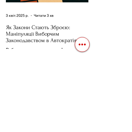
3 квіт. 2025 р.
Читати 3 хв
Як Закони Стають Зброєю:
Маніпуляції Виборчим
Законодавством в Автократіях
Вибори в авторитарних країнах часто
нагадують спектакль, де результат
відомий заздалегідь. Замість чесної
боротьби за владу, вони...