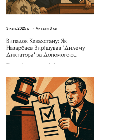
3 квіт. 2025 р.
Читати 3 хв
Випадок Казахстану: Як
Назарбаєв Вирішував "Дилему
Диктатора" за Допомогою
Ресурсів та Партії
Сучасні авторитарні лідери часто
проводять вибори, але не для чесної
конкуренції, а для зміцнення своєї
влади. Як пояснює Масаакі...