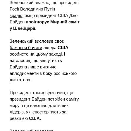
Зеленський вважає, що президент 
Росії Володимир Путін 
зрадіє,
 якщо президент США Джо 
Байден 
проігнорує Мирний саміт 
у Швейцарії.
Зеленський висловив своє 
бажання бачити
 лідера 
США 
особисто на цьому заході, і 
наголосив, що відсутність 
Байдена лише викличе 
аплодисменти з боку російського 
диктатора
. 
Президент також відзначив, що 
президент Байден 
потрібен
 саміту 
миру, і це важливо для інших 
лідерів, які спостерігають за 
реакцією
 США. 