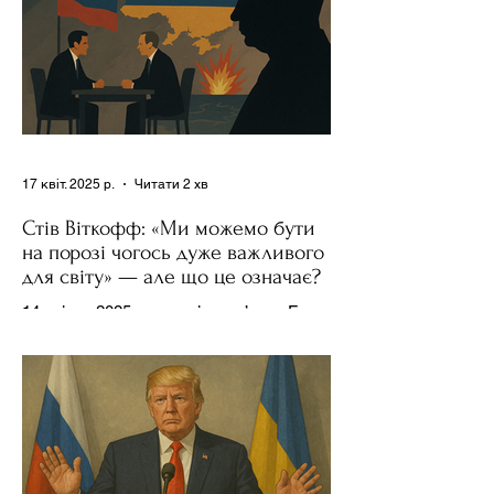
17 квіт. 2025 р.
Читати 2 хв
Стів Віткофф: «Ми можемо бути
на порозі чогось дуже важливого
для світу» — але що це означає?
14 квітня 2025 року , в інтерв’ю на Fox
News , спецпосланець Дональда
Трампа та бізнесмен Стів Віткофф
поділився враженнями після...