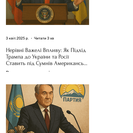
3 квіт. 2025 р.
Читати 3 хв
Нерівні Важелі Впливу: Як Підхід
Трампа до України та Росії
Ставить під Сумнів Американську
Держполітику
Використання важелів впливу – як
позитивних, так і негативних – для
зміни поведінки інших держав завжди
було невід'ємною частиною...