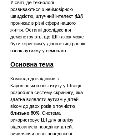
У світі, де технології 
розвиваються з неймовірною 
швидкістю, штучний інтелект
 (ШІ) 
проникає в різні сфери нашого 
життя. Останні дослідження 
демонструють, що 
ШІ 
також може 
бути корисним у діагностиці ранніх 
ознак аутизму у немовлят.
Основна тема
Команда дослідників з 
Каролінського інституту у Швеції 
розробила систему скринінгу, яка 
здатна виявляти аутизм у дітей 
віком до двох років з точністю 
близько 
80%
.
 Система 
використовує 
ШІ 
для аналізу 
відеозаписів поведінки дітей, 
виявляючи певні поведінкові 