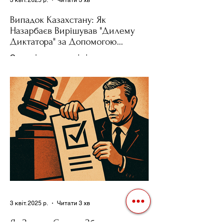
Випадок Казахстану: Як
Назарбаєв Вирішував "Дилему
Диктатора" за Допомогою
Ресурсів та Партії
Сучасні авторитарні лідери часто
проводять вибори, але не для чесної
конкуренції, а для зміцнення своєї
влади. Як пояснює Масаакі...
3 квіт. 2025 р.
Читати 3 хв