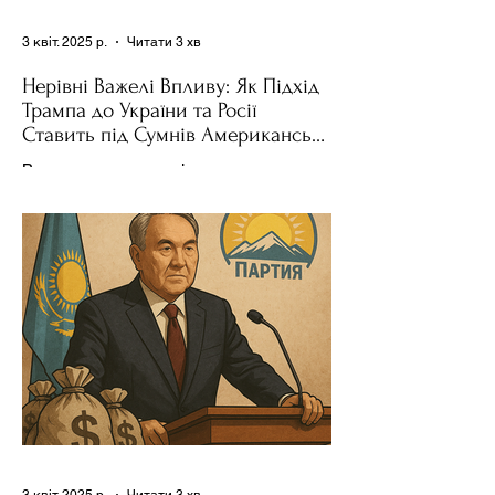
3 квіт. 2025 р.
Читати 3 хв
Нерівні Важелі Впливу: Як Підхід
Трампа до України та Росії
Ставить під Сумнів Американську
Держполітику
Використання важелів впливу – як
позитивних, так і негативних – для
зміни поведінки інших держав завжди
було невід'ємною частиною...
3 квіт. 2025 р.
Читати 3 хв