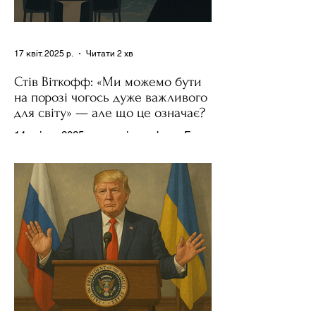
17 квіт. 2025 р.
Читати 2 хв
Стів Віткофф: «Ми можемо бути
на порозі чогось дуже важливого
для світу» — але що це означає?
14 квітня 2025 року , в інтерв’ю на Fox
News , спецпосланець Дональда
Трампа та бізнесмен Стів Віткофф
поділився враженнями після...