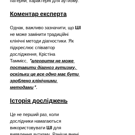
патерни, характерні для аутизму.
Коментар експерта
Однак, важливо зазначити, що 
ШІ 
не може замінити традиційні 
клінічні методи діагностики. Як 
підкреслює співавтор 
дослідження, Крістіна 
Таммієс,
"
алгоритм не може 
поставити діагноз аутизму, 
оскільки це все одно має бути 
зроблено клінічними 
методами
".
Історія досліджень
Це не перший раз, коли 
дослідники намагаються 
використовувати 
ШІ 
для 
виявлення аутизму. Раніше вчені 