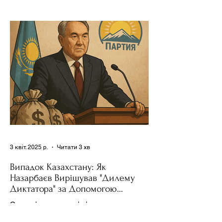
Використання важелів впливу – як
позитивних, так і негативних – для
зміни поведінки інших держав завжди
було невід'ємною частиною...
3 квіт. 2025 р.
Читати 3 хв
Випадок Казахстану: Як
Назарбаєв Вирішував "Дилему
Диктатора" за Допомогою
Ресурсів та Партії
Сучасні авторитарні лідери часто
проводять вибори, але не для чесної