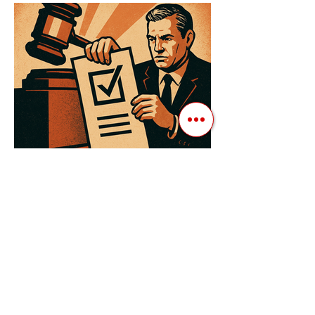
конкуренції, а для зміцнення своєї
влади. Як пояснює Масаакі...
3 квіт. 2025 р.
Читати 3 хв
Як Закони Стають Зброєю:
Маніпуляції Виборчим
Законодавством в Автократіях
Вибори в авторитарних країнах часто
нагадують спектакль, де результат
відомий заздалегідь. Замість чесної
боротьби за владу, вони...