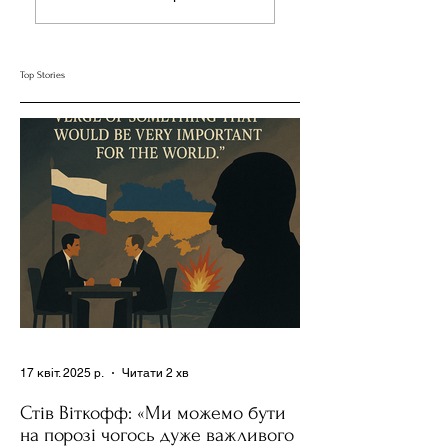
Трампа до України та
Вирішував "Дилему
Росії Ставить під
Диктатора" за
Сумнів Американську
Допомогою Ресурсів
Top Stories
Держполітику
та Партії
17 квіт. 2025 р.
Читати 2 хв
Стів Віткофф: «Ми можемо бути
на порозі чогось дуже важливого