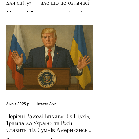
для світу» — але що це означає?
14 квітня 2025 року , в інтерв’ю на Fox
News , спецпосланець Дональда
Трампа та бізнесмен Стів Віткофф
поділився враженнями після...
3 квіт. 2025 р.
Читати 3 хв
Нерівні Важелі Впливу: Як Підхід
Трампа до України та Росії
Ставить під Сумнів Американську
Держполітику