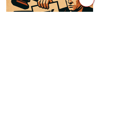
3 квіт. 2025 р.
Читати 3 хв
Як Закони Стають Зброєю:
Маніпуляції Виборчим
Законодавством в Автократіях
Вибори в авторитарних країнах часто
нагадують спектакль, де результат
відомий заздалегідь. Замість чесної
боротьби за владу, вони...