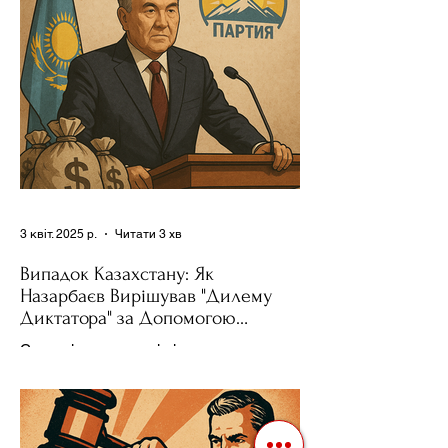
було невід'ємною частиною...
3 квіт. 2025 р.
Читати 3 хв
Випадок Казахстану: Як
Назарбаєв Вирішував "Дилему
Диктатора" за Допомогою
Ресурсів та Партії
Сучасні авторитарні лідери часто
проводять вибори, але не для чесної
конкуренції, а для зміцнення своєї
влади. Як пояснює Масаакі...