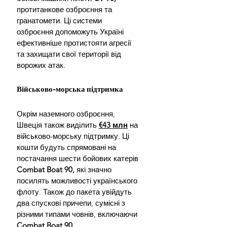
протитанкове озброєння та 
гранатомети. Ці системи 
озброєння допоможуть Україні 
ефективніше протистояти агресії 
та захищати свої території від 
ворожих атак.
Військово-морська підтримка
Окрім наземного озброєння, 
Швеція також виділить 
€43 млн
 на 
військово-морську підтримку. Ці 
кошти будуть спрямовані на 
постачання шести бойових катерів 
Combat Boat 90,
 які значно 
посилять можливості українського 
флоту. Також до пакета увійдуть 
два спускові причепи, сумісні з 
різними типами човнів, включаючи 
Combat Boat 90.