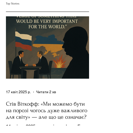
Сумнів Американську
Допомогою Ресурсів
Top Stories
Держполітику
та Партії
17 квіт. 2025 р.
Читати 2 хв
Стів Віткофф: «Ми можемо бути
на порозі чогось дуже важливого
для світу» — але що це означає?
14 квітня 2025 року , в інтерв’ю на Fox
News , спецпосланець Дональда