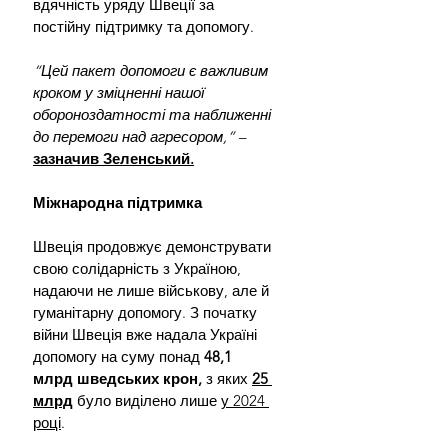
вдячність уряду Швеції за 
постійну підтримку та допомогу. 
“Цей пакет допомоги є важливим 
кроком у зміцненні нашої 
обороноздатності та наближенні 
до перемоги над агресором,”
 – 
зазначив Зеленський.
Міжнародна підтримка
Швеція продовжує демонструвати 
свою солідарність з Україною, 
надаючи не лише військову, але й 
гуманітарну допомогу. З початку 
війни Швеція вже надала Україні 
допомогу на суму понад 
48,1 
млрд шведських крон,
 з яких 
25 
млрд
 було виділено лише 
у 2024 
році
.