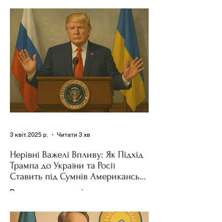
Трампа та бізнесмен Стів Віткофф
поділився враженнями після...
3 квіт. 2025 р.
Читати 3 хв
Нерівні Важелі Впливу: Як Підхід
Трампа до України та Росії
Ставить під Сумнів Американську
Держполітику
Використання важелів впливу – як
позитивних, так і негативних – для
зміни поведінки інших держав завжди