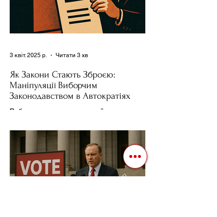
3 квіт. 2025 р.
Читати 3 хв
Як Закони Стають Зброєю:
Маніпуляції Виборчим
Законодавством в Автократіях
Вибори в авторитарних країнах часто
нагадують спектакль, де результат
відомий заздалегідь. Замість чесної
боротьби за владу, вони...