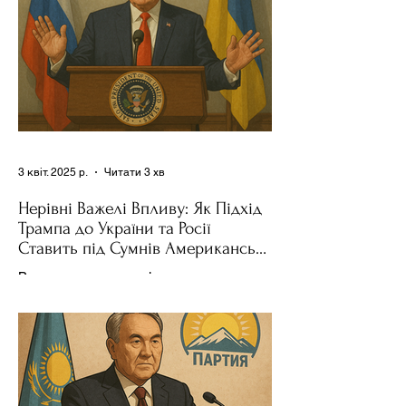
3 квіт. 2025 р.
Читати 3 хв
Нерівні Важелі Впливу: Як Підхід
Трампа до України та Росії
Ставить під Сумнів Американську
Держполітику
Використання важелів впливу – як
позитивних, так і негативних – для
зміни поведінки інших держав завжди
було невід'ємною частиною...