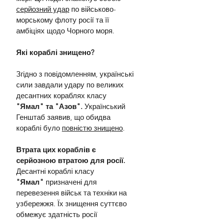
серйозний удар
 по військово-
морському флоту росії та її 
амбіціях щодо Чорного моря.
Які кораблі знищено?
Згідно з повідомленням, українські 
сили завдали удару по великих 
десантних кораблях класу 
"Ямал" та "Азов".
 Український 
Генштаб заявив, що обидва 
кораблі було 
повністю знищено
.
Втрата цих кораблів є 
серйозною втратою для росії. 
Десантні кораблі класу 
"Ямал"
 призначені для 
перевезення військ та техніки на 
узбережжя. Їх знищення суттєво 
обмежує здатність росії 