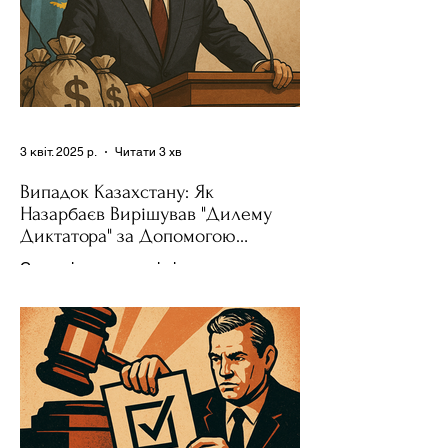
3 квіт. 2025 р.
Читати 3 хв
Випадок Казахстану: Як
Назарбаєв Вирішував "Дилему
Диктатора" за Допомогою
Ресурсів та Партії
Сучасні авторитарні лідери часто
проводять вибори, але не для чесної
конкуренції, а для зміцнення своєї
влади. Як пояснює Масаакі...