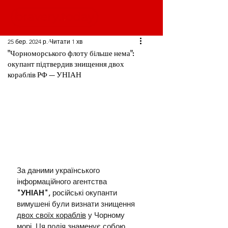
25 бер. 2024 р.
Читати 1 хв
"Чорноморського флоту більше нема":
окупант підтвердив знищення двох
кораблів РФ — УНІАН
За даними українського 
інформаційного агентства 
"УНІАН",
 російські окупанти 
вимушені були визнати знищення 
двох своїх кораблів
 у Чорному 
морі. Ця подія знаменує собою 