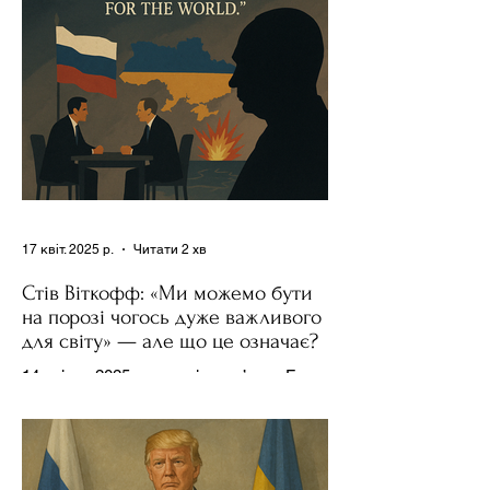
17 квіт. 2025 р.
Читати 2 хв
Стів Віткофф: «Ми можемо бути
на порозі чогось дуже важливого
для світу» — але що це означає?
14 квітня 2025 року , в інтерв’ю на Fox
News , спецпосланець Дональда
Трампа та бізнесмен Стів Віткофф
поділився враженнями після...