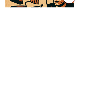
3 квіт. 2025 р.
Читати 3 хв
Як Закони Стають Зброєю:
Маніпуляції Виборчим
Законодавством в Автократіях
Вибори в авторитарних країнах часто
нагадують спектакль, де результат
відомий заздалегідь. Замість чесної
боротьби за владу, вони...