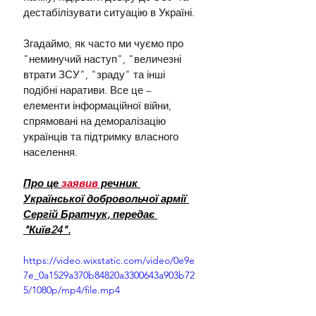
дестабілізувати ситуацію в Україні.
Згадаймо, як часто ми чуємо про 
"неминучий наступ", "величезні 
втрати ЗСУ", "зраду" та інші 
подібні наративи. Все це – 
елементи інформаційної війни, 
спрямовані на деморалізацію 
українців та підтримку власного 
населення.
Про це 
заявив
 речник 
Української добровольчої армії 
Сергій Братчук, передає 
"Київ24".
https://video.wixstatic.com/video/0e9e
7e_0a1529a370b84820a3300643a903b72
5/1080p/mp4/file.mp4