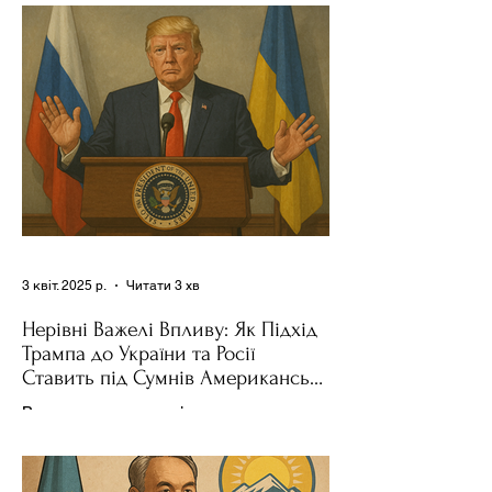
Трампа та бізнесмен Стів Віткофф
поділився враженнями після...
3 квіт. 2025 р.
Читати 3 хв
Нерівні Важелі Впливу: Як Підхід
Трампа до України та Росії
Ставить під Сумнів Американську
Держполітику
Використання важелів впливу – як
позитивних, так і негативних – для
зміни поведінки інших держав завжди
було невід'ємною частиною...