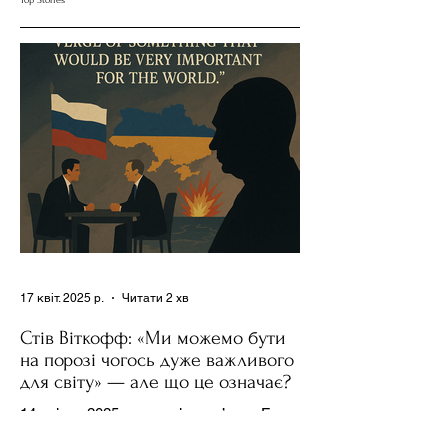
Держполітику
та Партії
17 квіт. 2025 р.
Читати 2 хв
Стів Віткофф: «Ми можемо бути
на порозі чогось дуже важливого
для світу» — але що це означає?
14 квітня 2025 року , в інтерв’ю на Fox
News , спецпосланець Дональда