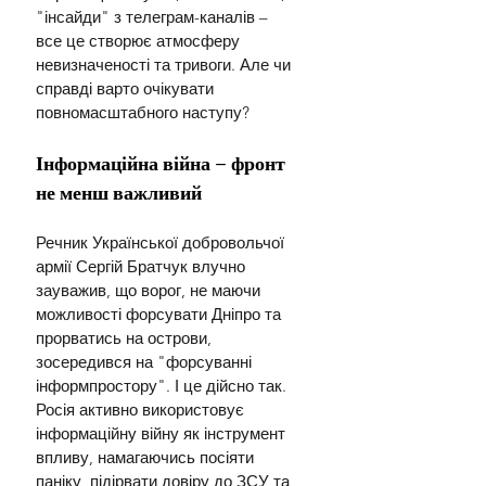
"інсайди" з телеграм-каналів – 
все це створює атмосферу 
невизначеності та тривоги. Але чи 
справді варто очікувати 
повномасштабного наступу?
Інформаційна війна – фронт 
не менш важливий
Речник Української добровольчої 
армії Сергій Братчук влучно 
зауважив, що ворог, не маючи 
можливості форсувати Дніпро та 
прорватись на острови, 
зосередився на "форсуванні 
інформпростору". І це дійсно так. 
Росія активно використовує 
інформаційну війну як інструмент 
впливу, намагаючись посіяти 
паніку, підірвати довіру до ЗСУ та 