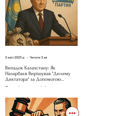
3 квіт. 2025 р.
Читати 3 хв
Випадок Казахстану: Як
Назарбаєв Вирішував "Дилему
Диктатора" за Допомогою
Ресурсів та Партії
Сучасні авторитарні лідери часто
проводять вибори, але не для чесної
конкуренції, а для зміцнення своєї
влади. Як пояснює Масаакі...