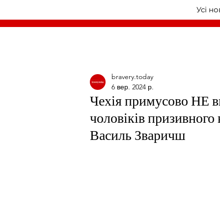
Усі н
bravery.today
6 вер. 2024 р.
Чехія примусово НЕ в
чоловіків призивного 
Василь Зваричш