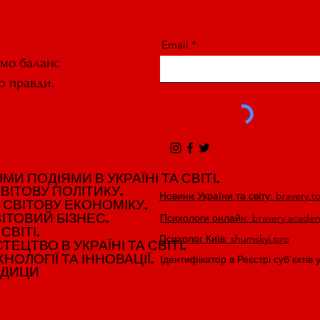
Email
ємо баланс
ю правди.
И ПОДІЯМИ В УКРАЇНІ ТА СВІТІ.
И ПОДІЯМИ В УКРАЇНІ ТА СВІТІ.
ВІТОВУ ПОЛІТИКУ.
ВІТОВУ ПОЛІТИКУ.
Новини України та світу: bravery.t
 СВІТОВУ ЕКОНОМІКУ.
 СВІТОВУ ЕКОНОМІКУ.
ІТОВИЙ БІЗНЕС.
ІТОВИЙ БІЗНЕС.
Психологи онлайн: bravery.acade
СВІТІ.
СВІТІ.
Психолог Київ: shumskyi.pro
ЕЦТВО В УКРАЇНІ ТА СВІТІ.
ЕЦТВО В УКРАЇНІ ТА СВІТІ.
НОЛОГІЇ ТА ІННОВАЦІЇ.
НОЛОГІЇ ТА ІННОВАЦІЇ.
Ідентифікатор в Реєстрі суб’єктів 
ЕДИЦИ
ЕДИЦИ