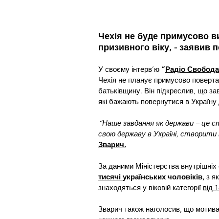
Чехія не буде примусово в
призивного віку, - заявив 
У своєму інтерв’ю 
“
Радіо Свобода
Чехія не планує примусово повертат
батьківщину. Він підкреслив, що з
які бажають повернутися в Україну
“Наше завдання як держави – це с
свою державу в Україні, створити 
Зварич.
За даними Міністерства внутрішніх 
тисячі 
українських чоловіків,
 з я
знаходяться у віковій категорії 
від 
Зварич також наголосив, що мотива