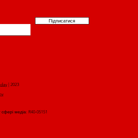
Підписатися
oday
| 2023
my
у сфері медіа: R40-05151