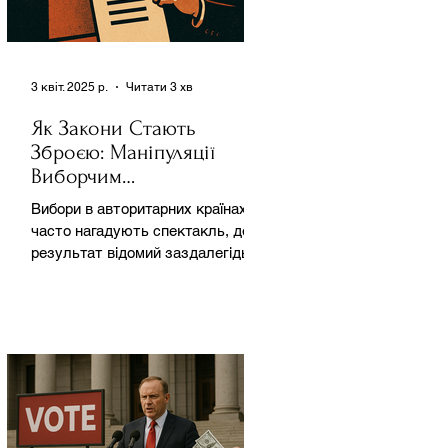
3 квіт. 2025 р.
Читати 3 хв
Як Закони Стають
Зброєю: Маніпуляції
Виборчим
Законодавством в
Вибори в авторитарних країнах
Автократіях
часто нагадують спектакль, де
результат відомий заздалегідь.
Замість чесної боротьби за владу,
вони...