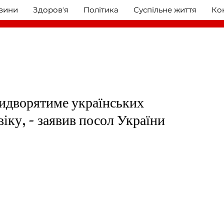
овини
Здоровʼя
Політика
Суспільне життя
Ко
идворятиме українських
віку, - заявив посол України