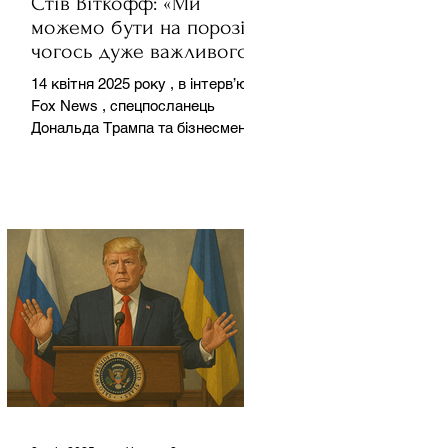
Стів Віткофф: «Ми
можемо бути на порозі
чогось дуже важливого
для світу» — але що це
14 квітня 2025 року , в інтерв’ю на
означає?
Fox News , спецпосланець
Дональда Трампа та бізнесмен
Стів Віткофф поділився
враженнями після...