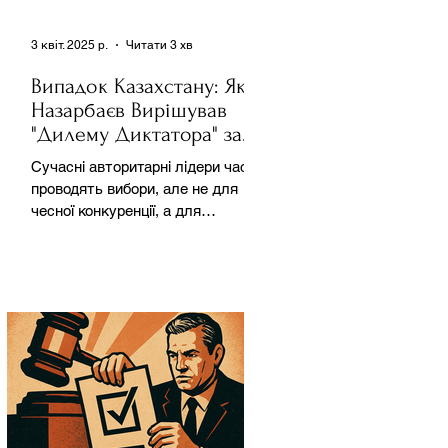
3 квіт. 2025 р.
Читати 3 хв
Випадок Казахстану: Як
Назарбаєв Вирішував
"Дилему Диктатора" за
Допомогою Ресурсів та
Сучасні авторитарні лідери часто
Партії
проводять вибори, але не для
чесної конкуренції, а для
зміцнення своєї влади. Як
пояснює Масаакі...