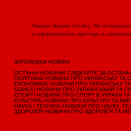
Новини України та Світу. Ми встановлю
в інформаційному просторі за допомого
ЗАГОЛОВКИ НОВИН:
ЗАГОЛОВКИ НОВИН:
ОСТАННІ НОВИНИ: СЛІДКУЙТЕ ЗА ОСТАННІМ
ОСТАННІ НОВИНИ: СЛІДКУЙТЕ ЗА ОСТАННІМ
ПОЛІТИКА: НОВИНИ ПРО УКРАЇНСЬКУ ТА С
ПОЛІТИКА: НОВИНИ ПРО УКРАЇНСЬКУ ТА С
ЕКОНОМІКА: НОВИНИ ПРО УКРАЇНСЬКУ ТА
ЕКОНОМІКА: НОВИНИ ПРО УКРАЇНСЬКУ ТА
БІЗНЕС: НОВИНИ ПРО УКРАЇНСЬКИЙ ТА СВ
БІЗНЕС: НОВИНИ ПРО УКРАЇНСЬКИЙ ТА СВ
СПОРТ: НОВИНИ ПРО СПОРТ В УКРАЇНІ ТА 
СПОРТ: НОВИНИ ПРО СПОРТ В УКРАЇНІ ТА 
КУЛЬТУРА: НОВИНИ ПРО КУЛЬТУРУ ТА МИСТ
КУЛЬТУРА: НОВИНИ ПРО КУЛЬТУРУ ТА МИСТ
НАУКА І ТЕХНІКА: НОВИНИ ПРО НАУКУ, ТЕХ
НАУКА І ТЕХНІКА: НОВИНИ ПРО НАУКУ, ТЕХ
ЗДОРОВ'Я: НОВИНИ ПРО ЗДОРОВ'Я ТА М
ЗДОРОВ'Я: НОВИНИ ПРО ЗДОРОВ'Я ТА М