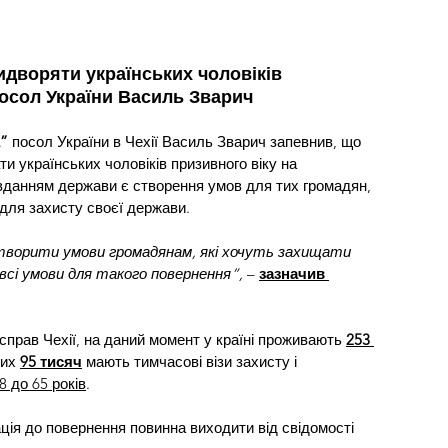
идворяти українських чоловіків 
посол України Василь Зварич
” 
посол України в Чехії Василь Зварич запевнив, що 
и українських чоловіків призивного віку на 
авданням держави є створення умов для тих громадян, 
 для захисту своєї держави.
творити умови громадянам, які хочуть захищати 
всі умови для такого повернення”, 
– 
зазначив 
справ Чехії, на даний момент у країні проживають 
253 
ких 
95 тисяч
 мають тимчасові візи захисту і 
18 до 65 років
.
ція до повернення повинна виходити від свідомості 