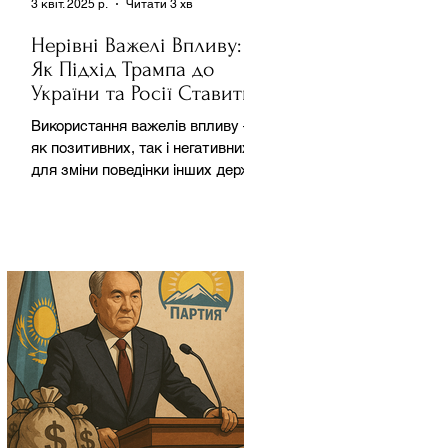
3 квіт. 2025 р.
Читати 3 хв
Нерівні Важелі Впливу:
Як Підхід Трампа до
України та Росії Ставить
під Сумнів Американську
Використання важелів впливу –
Держполітику
як позитивних, так і негативних –
для зміни поведінки інших держав
завжди було невід'ємною
частиною...