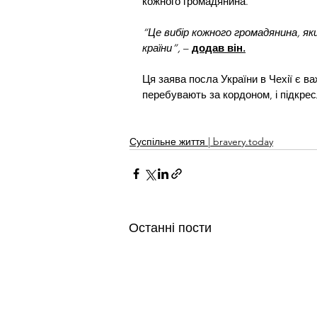
кожного громадянина. 
“Це вибір кожного громадянина, як
країни”, 
– 
додав він.
Ця заява посла України в Чехії є ва
перебувають за кордоном, і підкрес
Суспільне життя | bravery.today
Останні пости