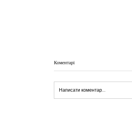
Коментарі
Написати коментар...
Розуміння самотності: Погляд
зсередини