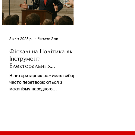
3 квіт. 2025 р.
Читати 2 хв
Фіскальна Політика як
Інструмент
Електоральних
Маніпуляцій в
В авторитарних режимах вибори
Автократіях
часто перетворюються з
механізму народного
волевиявлення на інструмент
утримання влади та
демонстрації...