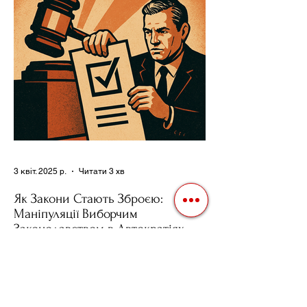
влади. Як пояснює Масаакі...
3 квіт. 2025 р.
Читати 3 хв
Як Закони Стають Зброєю:
Маніпуляції Виборчим
Законодавством в Автократіях
Вибори в авторитарних країнах часто
нагадують спектакль, де результат
відомий заздалегідь. Замість чесної
боротьби за владу, вони...