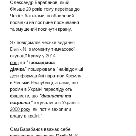
Олександр Барабанов, який 
більше 20 років тому
 переїхав до 
Чехії з батьками, позбавлений 
посвідки на постійне проживання 
та змушений покинути країну.
Як повідомляє чеське видання 
Deník N, з моменту тимчасової 
окупації Криму у 
2014 
році
 ця
 "громадська 
діячка"
 поширювала "найвідоміші 
дезінформаційні наративи Кремля 
в Чеській Республіці, а саме, що 
росіян в Україні переслідують 
фашисти, що
 "фашисти та 
нацисти"
 готувалися в Україні з 
2000 року
, які потім захопили 
владу в країні."
Сам Барабанов вважає себе 
росіянином, зазначає
 Deník N. 
У 