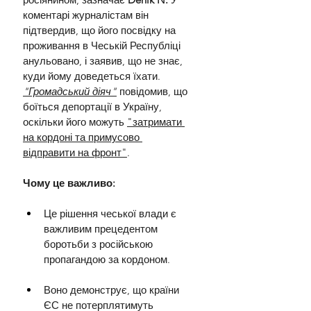
коментарі журналістам він 
підтвердив, що його посвідку на 
проживання в Чеській Республіці 
анульовано, і заявив, що не знає, 
куди йому доведеться їхати. 
"Громадський діяч"
 повідомив, що 
боїться депортації в Україну, 
оскільки його можуть 
"затримати 
на кордоні та примусово 
відправити на фронт"
.
Чому це важливо:
Це рішення чеської влади є 
важливим прецедентом 
боротьби з російською 
пропагандою за кордоном.
Воно демонструє, що країни 
ЄС не потерплятимуть 