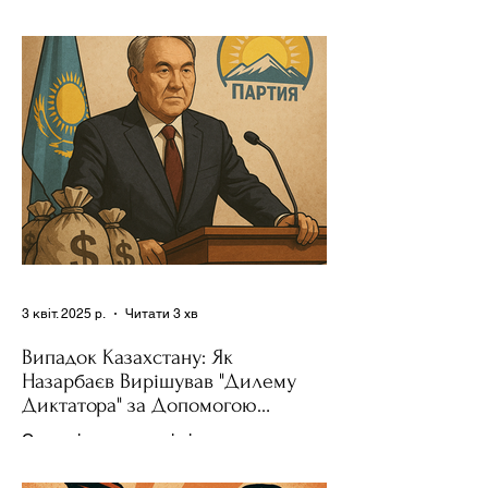
позитивних, так і негативних – для
зміни поведінки інших держав завжди
було невід'ємною частиною...
3 квіт. 2025 р.
Читати 3 хв
Випадок Казахстану: Як
Назарбаєв Вирішував "Дилему
Диктатора" за Допомогою
Ресурсів та Партії
Сучасні авторитарні лідери часто
проводять вибори, але не для чесної
конкуренції, а для зміцнення своєї