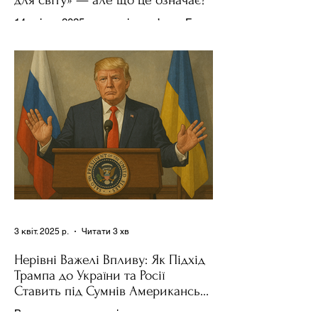
14 квітня 2025 року , в інтерв’ю на Fox
News , спецпосланець Дональда
Трампа та бізнесмен Стів Віткофф
поділився враженнями після...
3 квіт. 2025 р.
Читати 3 хв
Нерівні Важелі Впливу: Як Підхід
Трампа до України та Росії
Ставить під Сумнів Американську
Держполітику
Використання важелів впливу – як