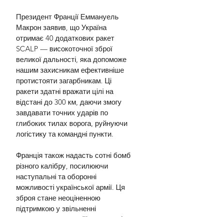
Президент Франції Еммануель 
Макрон заявив, що Україна 
отримає 40 додаткових ракет 
SCALP — високоточної зброї 
великої дальності, яка допоможе 
нашим захисникам ефективніше 
протистояти загарбникам. Ці 
ракети здатні вражати цілі на 
відстані до 300 км, даючи змогу 
завдавати точних ударів по 
глибоких тилах ворога, руйнуючи 
логістику та командні пункти.
Франція також надасть сотні бомб 
різного калібру, посилюючи 
наступальні та оборонні 
можливості української армії. Ця 
зброя стане неоціненною 
підтримкою у звільненні 