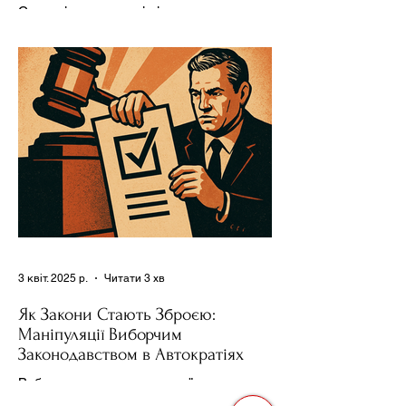
Ресурсів та Партії
Сучасні авторитарні лідери часто
проводять вибори, але не для чесної
конкуренції, а для зміцнення своєї
влади. Як пояснює Масаакі...
3 квіт. 2025 р.
Читати 3 хв
Як Закони Стають Зброєю:
Маніпуляції Виборчим
Законодавством в Автократіях
Вибори в авторитарних країнах часто
нагадують спектакль, де результат