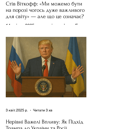
Стів Віткофф: «Ми можемо бути
на порозі чогось дуже важливого
для світу» — але що це означає?
14 квітня 2025 року , в інтерв’ю на Fox
News , спецпосланець Дональда
Трампа та бізнесмен Стів Віткофф
поділився враженнями після...
3 квіт. 2025 р.
Читати 3 хв
Нерівні Важелі Впливу: Як Підхід
Трампа до України та Росії