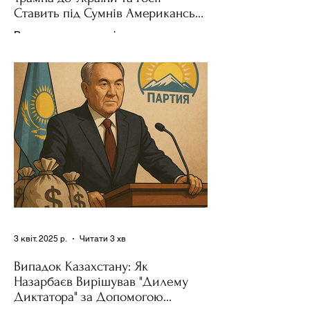
Ставить під Сумнів Американську
Держполітику
Використання важелів впливу – як
позитивних, так і негативних – для
зміни поведінки інших держав завжди
було невід'ємною частиною...
3 квіт. 2025 р.
Читати 3 хв
Випадок Казахстану: Як
Назарбаєв Вирішував "Дилему
Диктатора" за Допомогою