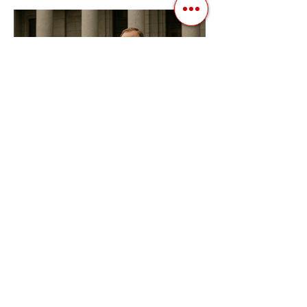
відомий заздалегідь. Замість чесної
боротьби за владу, вони...
3 квіт. 2025 р.
Читати 2 хв
Фіскальна Політика як
Інструмент Електоральних
Маніпуляцій в Автократіях
В авторитарних режимах вибори часто
перетворюються з механізму народного
волевиявлення на інструмент