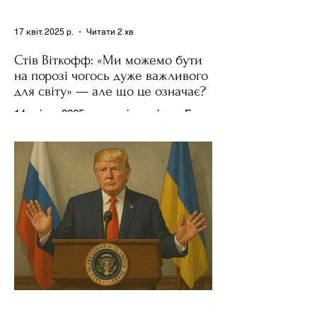
17 квіт. 2025 р.
Читати 2 хв
Стів Віткофф: «Ми можемо бути
на порозі чогось дуже важливого
для світу» — але що це означає?
14 квітня 2025 року , в інтерв’ю на Fox
News , спецпосланець Дональда
Трампа та бізнесмен Стів Віткофф
поділився враженнями після...