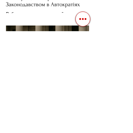
Законодавством в Автократіях
Вибори в авторитарних країнах часто
нагадують спектакль, де результат
відомий заздалегідь. Замість чесної
боротьби за владу, вони...
3 квіт. 2025 р.
Читати 2 хв
Фіскальна Політика як
Інструмент Електоральних
Маніпуляцій в Автократіях