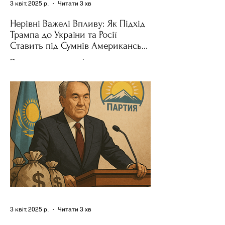
3 квіт. 2025 р.
Читати 3 хв
Нерівні Важелі Впливу: Як Підхід
Трампа до України та Росії
Ставить під Сумнів Американську
Держполітику
Використання важелів впливу – як
позитивних, так і негативних – для
зміни поведінки інших держав завжди
було невід'ємною частиною...
3 квіт. 2025 р.
Читати 3 хв