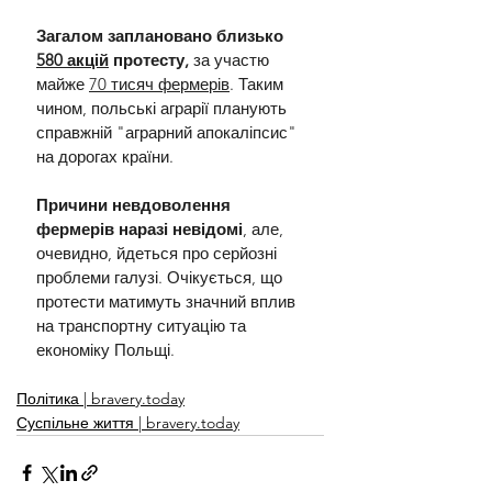
Загалом заплановано близько 
580 акцій
 протесту,
 за участю 
майже 
70 тисяч фермерів
. Таким 
чином, польські аграрії планують 
справжній "аграрний апокаліпсис" 
на дорогах країни.
Причини невдоволення 
фермерів наразі невідомі
, але, 
очевидно, йдеться про серйозні 
проблеми галузі. Очікується, що 
протести матимуть значний вплив 
на транспортну ситуацію та 
економіку Польщі.
Політика | bravery.today
Суспільне життя | bravery.today