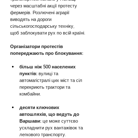
через масштабні акції протесту 
фермерів. Розлючені аграрії 
виводять на дороги 
сільськогосподарську техніку, 
щоб заблокувати рух по всій країні.
Організатори протестів 
попереджають про блокування:
більш ніж 500 населених 
пунктів:
 вулиці та 
автомагістралі цих міст та сіл 
перекриють трактори та 
комбайни.
десяти ключових 
автошляхів, що ведуть до 
Варшави:
 це може суттєво 
ускладнити рух вантажівок та 
легкового транспорту.