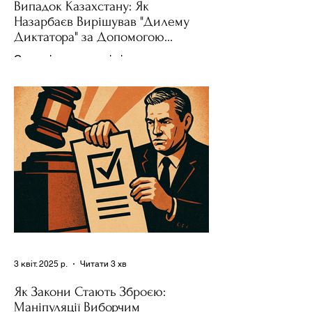
Випадок Казахстану: Як
Назарбаєв Вирішував "Дилему
Диктатора" за Допомогою
Ресурсів та Партії
Сучасні авторитарні лідери часто
проводять вибори, але не для чесної
конкуренції, а для зміцнення своєї
влади. Як пояснює Масаакі...
3 квіт. 2025 р.
Читати 3 хв
Як Закони Стають Зброєю:
Маніпуляції Виборчим