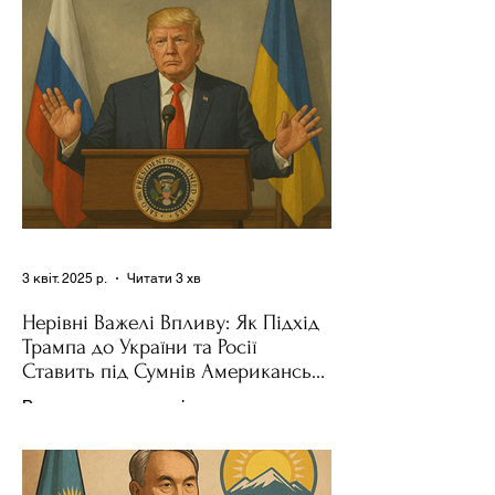
Трампа та бізнесмен Стів Віткофф
поділився враженнями після...
3 квіт. 2025 р.
Читати 3 хв
Нерівні Важелі Впливу: Як Підхід
Трампа до України та Росії
Ставить під Сумнів Американську
Держполітику
Використання важелів впливу – як
позитивних, так і негативних – для
зміни поведінки інших держав завжди
було невід'ємною частиною...