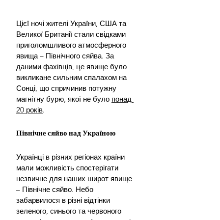
Цієї ночі жителі України, США та 
Великої Британії стали свідками 
приголомшливого атмосферного 
явища – Північного сяйва. За 
даними фахівців, це явище було 
викликане сильним спалахом на 
Сонці, що спричинив потужну 
магнітну бурю, якої не було 
понад 
20 років
.
Північне сяйво над Україною
Українці в різних регіонах країни 
мали можливість спостерігати 
незвичне для наших широт явище 
– Північне сяйво. Небо 
забарвилося в різні відтінки 
зеленого, синього та червоного 