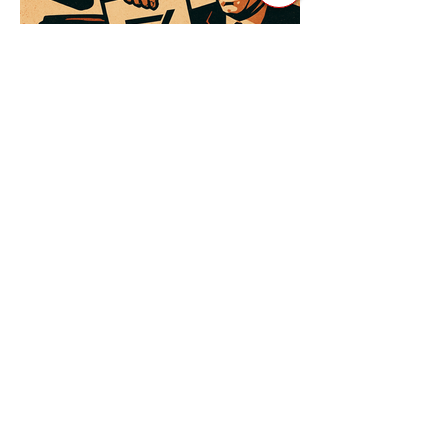
3 квіт. 2025 р.
Читати 3 хв
Як Закони Стають Зброєю:
Маніпуляції Виборчим
Законодавством в Автократіях
Вибори в авторитарних країнах часто
нагадують спектакль, де результат
відомий заздалегідь. Замість чесної
боротьби за владу, вони...