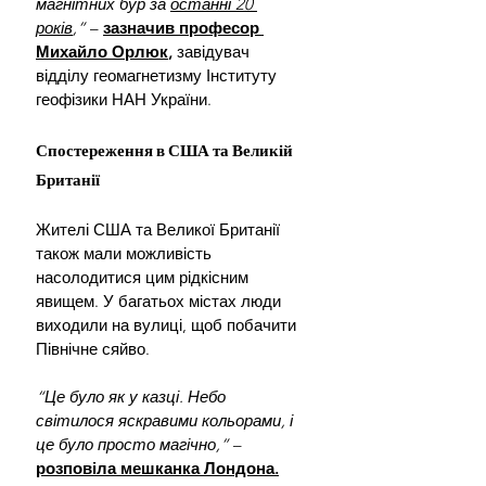
магнітних бур за 
останні 20 
років
,” 
– 
зазначив професор 
Михайло Орлюк
,
 завідувач 
відділу геомагнетизму Інституту 
геофізики НАН України.
Спостереження в США та Великій 
Британії
Жителі США та Великої Британії 
також мали можливість 
насолодитися цим рідкісним 
явищем. У багатьох містах люди 
виходили на вулиці, щоб побачити 
Північне сяйво. 
“Це було як у казці. Небо 
світилося яскравими кольорами, і 
це було просто магічно,”
 – 
розповіла мешканка Лондона.