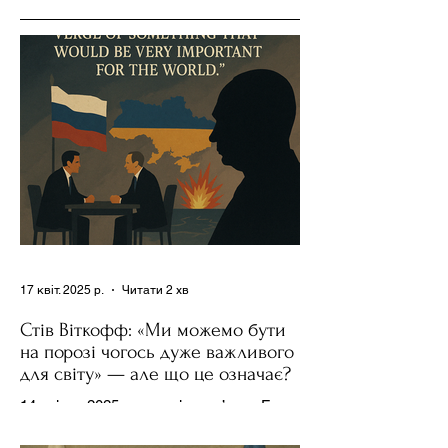
17 квіт. 2025 р.
Читати 2 хв
Стів Віткофф: «Ми можемо бути
на порозі чогось дуже важливого
для світу» — але що це означає?
14 квітня 2025 року , в інтерв’ю на Fox
News , спецпосланець Дональда