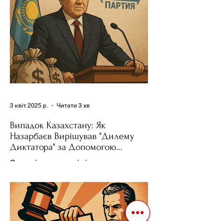
3 квіт. 2025 р.
Читати 3 хв
Випадок Казахстану: Як
Назарбаєв Вирішував "Дилему
Диктатора" за Допомогою
Ресурсів та Партії
Сучасні авторитарні лідери часто
проводять вибори, але не для чесної
конкуренції, а для зміцнення своєї
влади. Як пояснює Масаакі...