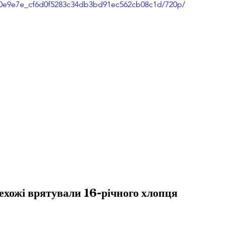
eo/0e9e7e_cf6d0f5283c34db3bd91ec562cb08c1d/720p/
ехожі врятували 16-річного хлопця 