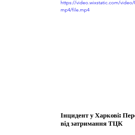
https://video.wixstatic.com/vid
mp4/file.mp4
Інцидент у Харкові: Пер
від затримання ТЦК