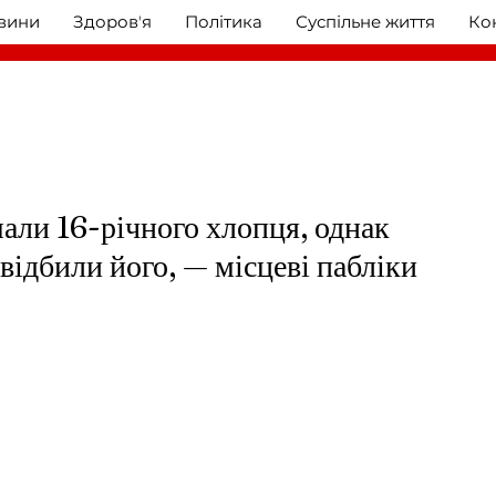
овини
Здоровʼя
Політика
Суспільне життя
Ко
али 16-річного хлопця, однак
 відбили його, — місцеві пабліки