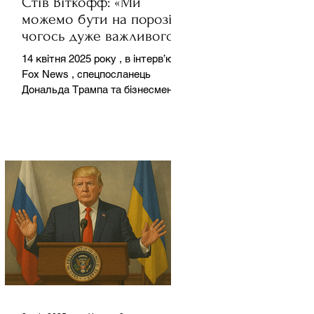
Стів Віткофф: «Ми
можемо бути на порозі
чогось дуже важливого
для світу» — але що це
14 квітня 2025 року , в інтерв’ю на
означає?
Fox News , спецпосланець
Дональда Трампа та бізнесмен
Стів Віткофф поділився
враженнями після...