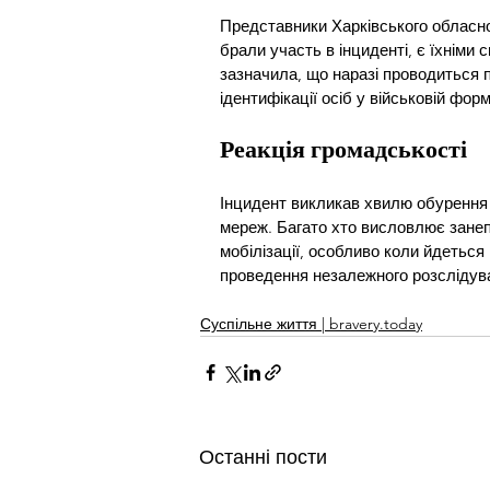
Представники Харківського обласно
брали участь в інциденті, є їхніми 
зазначила, що наразі проводиться п
ідентифікації осіб у військовій форм
Реакція громадськості
Інцидент викликав хвилю обурення 
мереж. Багато хто висловлює занеп
мобілізації, особливо коли йдеться 
проведення незалежного розслідува
Суспільне життя | bravery.today
Останні пости