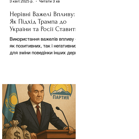
3 квіт. 2025 р.
Читати 3 хв
Нерівні Важелі Впливу:
Як Підхід Трампа до
України та Росії Ставить
під Сумнів Американську
Використання важелів впливу –
Держполітику
як позитивних, так і негативних –
для зміни поведінки інших держав
завжди було невід'ємною
частиною...