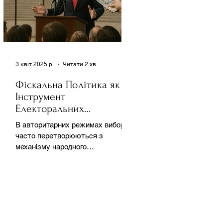
3 квіт. 2025 р.
Читати 2 хв
Фіскальна Політика як
Інструмент
Електоральних
Маніпуляцій в
В авторитарних режимах вибори
Автократіях
часто перетворюються з
механізму народного
волевиявлення на інструмент
утримання влади та
демонстрації...