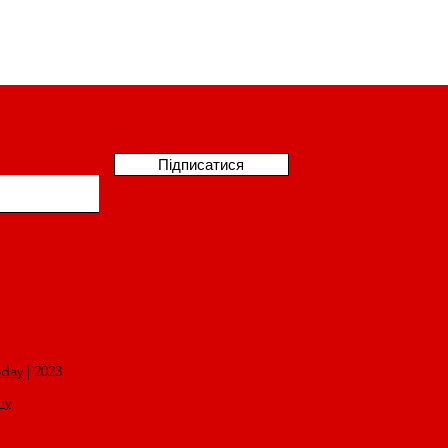
Підписатися
oday
| 2023
my