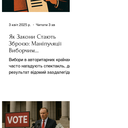
3 квіт. 2025 р.
Читати 3 хв
Як Закони Стають
Зброєю: Маніпуляції
Виборчим
Законодавством в
Вибори в авторитарних країнах
Автократіях
часто нагадують спектакль, де
результат відомий заздалегідь.
Замість чесної боротьби за владу,
вони...