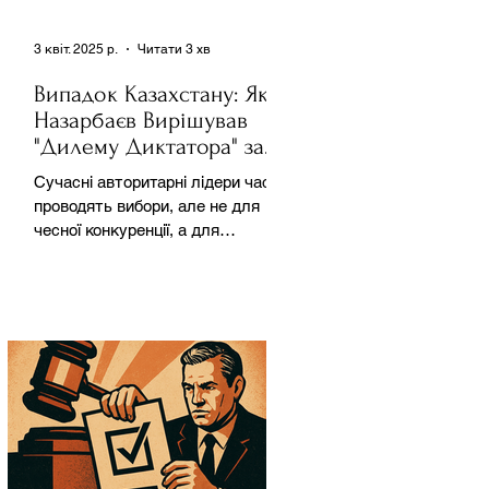
3 квіт. 2025 р.
Читати 3 хв
Випадок Казахстану: Як
Назарбаєв Вирішував
"Дилему Диктатора" за
Допомогою Ресурсів та
Сучасні авторитарні лідери часто
Партії
проводять вибори, але не для
чесної конкуренції, а для
зміцнення своєї влади. Як
пояснює Масаакі...