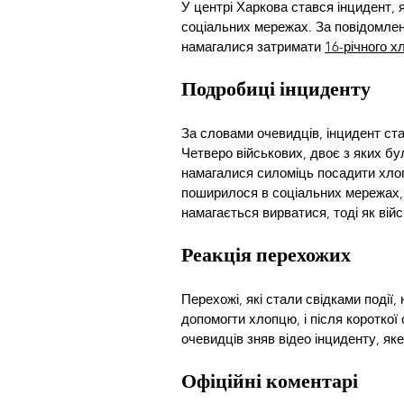
У центрі Харкова стався інцидент, 
соціальних мережах. За повідомленн
намагалися затримати 
16-річного х
Подробиці інциденту
За словами очевидців, інцидент ста
Четверо військових, двоє з яких бул
намагалися силоміць посадити хлоп
поширилося в соціальних мережах, 
намагається вирватися, тоді як війс
Реакція перехожих
Перехожі, які стали свідками події
допомогти хлопцю, і після короткої 
очевидців зняв відео інциденту, як
Офіційні коментарі