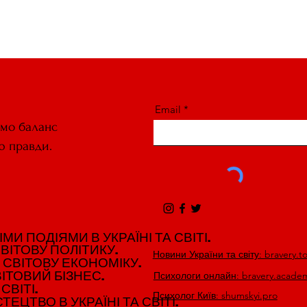
Email
ємо баланс
ю правди.
И ПОДІЯМИ В УКРАЇНІ ТА СВІТІ.
И ПОДІЯМИ В УКРАЇНІ ТА СВІТІ.
ВІТОВУ ПОЛІТИКУ.
ВІТОВУ ПОЛІТИКУ.
Новини України та світу: bravery.t
 СВІТОВУ ЕКОНОМІКУ.
 СВІТОВУ ЕКОНОМІКУ.
ІТОВИЙ БІЗНЕС.
ІТОВИЙ БІЗНЕС.
Психологи онлайн: bravery.acade
СВІТІ.
СВІТІ.
Психолог Київ: shumskyi.pro
ЕЦТВО В УКРАЇНІ ТА СВІТІ.
ЕЦТВО В УКРАЇНІ ТА СВІТІ.