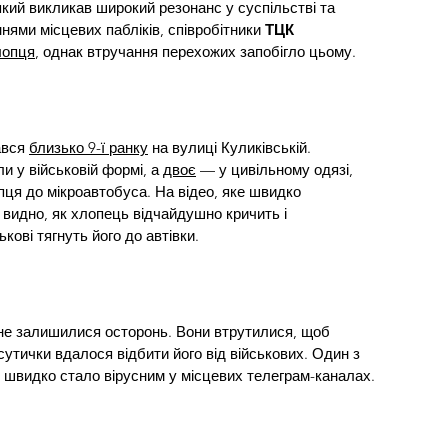
який викликав широкий резонанс у суспільстві та 
ями місцевих пабліків, співробітники 
ТЦК 
лопця
, однак втручання перехожих запобігло цьому.
вся 
близько 9-ї ранку
 на вулиці Куликівській. 
и у військовій формі, а 
двоє
 — у цивільному одязі, 
ця до мікроавтобуса. На відео, яке швидко 
видно, як хлопець відчайдушно кричить і 
ькові тягнуть його до автівки.
, не залишилися осторонь. Вони втрутилися, щоб 
сутички вдалося відбити його від військових. Один з 
е швидко стало вірусним у місцевих телеграм-каналах.