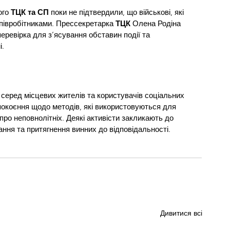
го 
ТЦК та СП
 поки не підтвердили, що військові, які 
співробітниками. Прессекретарка 
ТЦК 
Олена Родіна 
еревірка для з’ясування обставин події та 
і.
серед місцевих жителів та користувачів соціальних 
окоєння щодо методів, які використовуються для 
про неповнолітніх. Деякі активісти закликають до 
ння та притягнення винних до відповідальності.
Дивитися всі