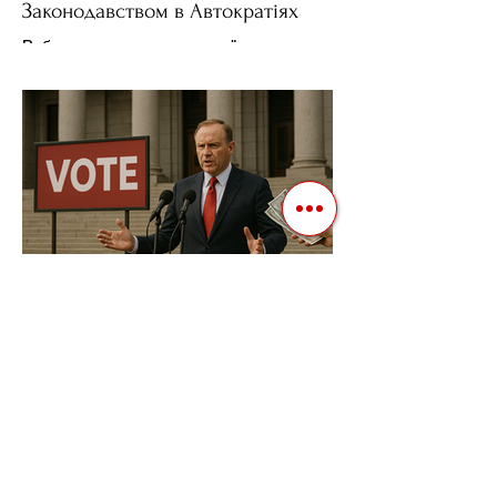
Законодавством в Автократіях
Вибори в авторитарних країнах часто
нагадують спектакль, де результат
відомий заздалегідь. Замість чесної
боротьби за владу, вони...
3 квіт. 2025 р.
Читати 2 хв
Фіскальна Політика як
Інструмент Електоральних
Маніпуляцій в Автократіях