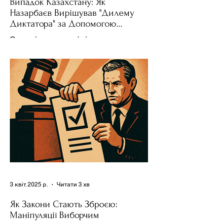
Випадок Казахстану: Як
Назарбаєв Вирішував "Дилему
Диктатора" за Допомогою
Ресурсів та Партії
Сучасні авторитарні лідери часто
проводять вибори, але не для чесної
конкуренції, а для зміцнення своєї
влади. Як пояснює Масаакі...
3 квіт. 2025 р.
Читати 3 хв
Як Закони Стають Зброєю:
Маніпуляції Виборчим