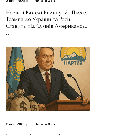
3 квіт. 2025 р.
Читати 3 хв
Нерівні Важелі Впливу: Як Підхід
Трампа до України та Росії
Ставить під Сумнів Американську
Держполітику
Використання важелів впливу – як
позитивних, так і негативних – для
зміни поведінки інших держав завжди
було невід'ємною частиною...
3 квіт. 2025 р.
Читати 3 хв