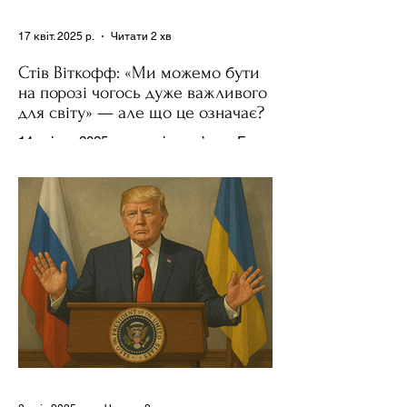
17 квіт. 2025 р.
Читати 2 хв
Стів Віткофф: «Ми можемо бути
на порозі чогось дуже важливого
для світу» — але що це означає?
14 квітня 2025 року , в інтерв’ю на Fox
News , спецпосланець Дональда
Трампа та бізнесмен Стів Віткофф
поділився враженнями після...