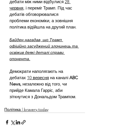
дебати між ними відбулися 
28 
червня
, і переміг Трамп. Під час 
дебатів обговорювалися 
проблеми економіки, а зовнішня 
політика відійшла на другий план.
Байден нагадав, що Трамп 
офіційно засуджений злочинець та 
освіжив деякі деталі справи 
опонента.
Демократи наполягають на 
дебатах 
10 вересня
 на каналі 
ABC 
News,
 незалежно від того, чи 
прийде Камала Гарріс, аби 
зіткнутися з Дональдом Трампом.
Політика | bravery.today