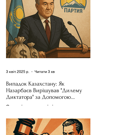
було невід'ємною частиною...
3 квіт. 2025 р.
Читати 3 хв
Випадок Казахстану: Як
Назарбаєв Вирішував "Дилему
Диктатора" за Допомогою
Ресурсів та Партії
Сучасні авторитарні лідери часто
проводять вибори, але не для чесної
конкуренції, а для зміцнення своєї
влади. Як пояснює Масаакі...