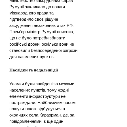
Міністерство закордонних справ 
Румунії закликало до поваги 
міжнародного права та 
підтвердило своє рішуче 
засудження незаконних атак РФ. 
Прем’єр-міністр Румунії пояснив, 
що не було потреби збивати 
російські дрони, оскільки вони не 
становили безпосередньої загрози 
для населених пунктів.
Наслідки та подальші дії
Уламки були знайдені за межами 
населених пунктів, тому жодні 
елементи інфраструктури не 
постраждали. Найближчим часом 
пошуки також відбудуться в 
околицях села Караорман, де, за 
повідомленнями, є ще один 