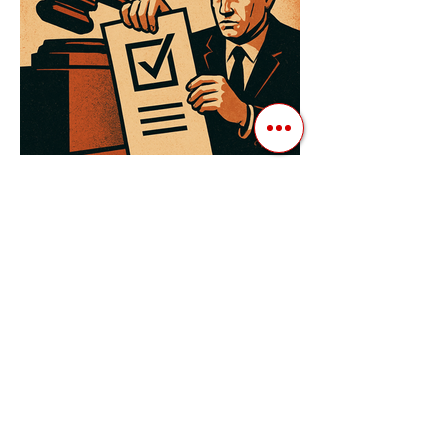
3 квіт. 2025 р.
Читати 3 хв
Як Закони Стають Зброєю:
Маніпуляції Виборчим
Законодавством в Автократіях
Вибори в авторитарних країнах часто
нагадують спектакль, де результат
відомий заздалегідь. Замість чесної
боротьби за владу, вони...