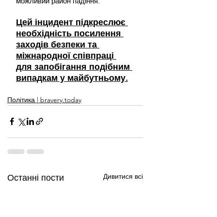
можливий район падіння.
Цей інцидент підкреслює 
необхідність посилення 
заходів безпеки та 
міжнародної співпраці 
для запобігання подібним 
випадкам у майбутньому.
Політика | bravery.today
Дивитися всі
Останні пости