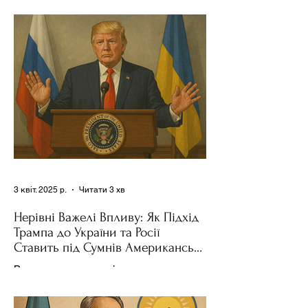
News , спецпосланець Дональда
Трампа та бізнесмен Стів Віткофф
поділився враженнями після...
3 квіт. 2025 р.
Читати 3 хв
Нерівні Важелі Впливу: Як Підхід
Трампа до України та Росії
Ставить під Сумнів Американську
Держполітику
Використання важелів впливу – як
позитивних, так і негативних – для
зміни поведінки інших держав завжди