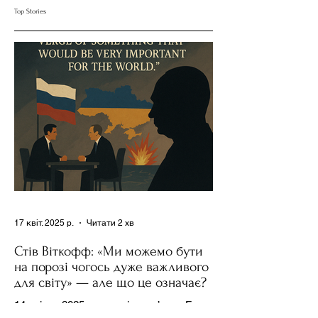
Сумнів Американську
Допомогою Ресурсів
Top Stories
Держполітику
та Партії
17 квіт. 2025 р.
Читати 2 хв
Стів Віткофф: «Ми можемо бути
на порозі чогось дуже важливого
для світу» — але що це означає?
14 квітня 2025 року , в інтерв’ю на Fox