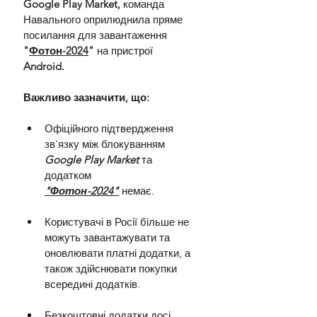
Google Play Market, 
команда 
Навального оприлюднила пряме 
посилання для завантаження 
"
Фотон-2024
"
 на пристрої 
Android.
Важливо зазначити, що:
Офіційного підтвердження 
зв'язку між блокуванням 
Google Play Market
 та 
додатком 
"Фотон-2024"
 немає.
Користувачі в Росії більше не 
можуть завантажувати та 
оновлювати платні додатки, а 
також здійснювати покупки 
всередині додатків.
Безкоштовні додатки досі 