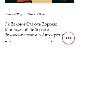
3 квіт. 2025 р.
Читати 3 хв
Як Закони Стають Зброєю:
Маніпуляції Виборчим
Законодавством в Автократіях
Вибори в авторитарних країнах часто
нагадують спектакль, де результат
відомий заздалегідь. Замість чесної
боротьби за владу, вони...