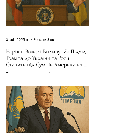
3 квіт. 2025 р.
Читати 3 хв
Нерівні Важелі Впливу: Як Підхід
Трампа до України та Росії
Ставить під Сумнів Американську
Держполітику
Використання важелів впливу – як
позитивних, так і негативних – для
зміни поведінки інших держав завжди
було невід'ємною частиною...