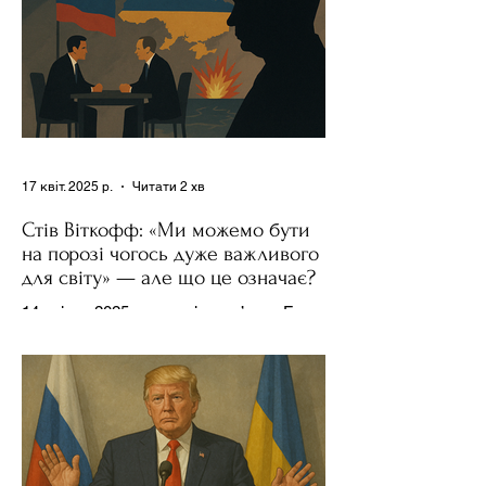
17 квіт. 2025 р.
Читати 2 хв
Стів Віткофф: «Ми можемо бути
на порозі чогось дуже важливого
для світу» — але що це означає?
14 квітня 2025 року , в інтерв’ю на Fox
News , спецпосланець Дональда
Трампа та бізнесмен Стів Віткофф
поділився враженнями після...