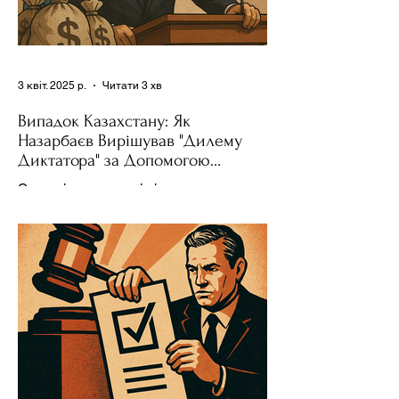
3 квіт. 2025 р.
Читати 3 хв
Випадок Казахстану: Як
Назарбаєв Вирішував "Дилему
Диктатора" за Допомогою
Ресурсів та Партії
Сучасні авторитарні лідери часто
проводять вибори, але не для чесної
конкуренції, а для зміцнення своєї
влади. Як пояснює Масаакі...