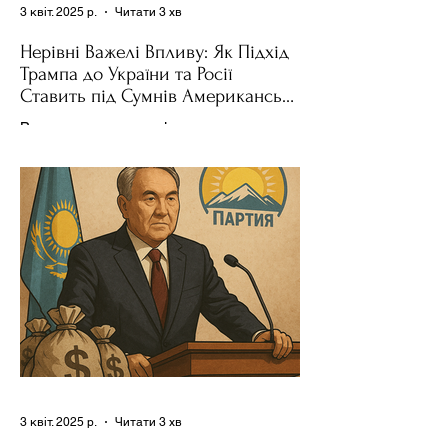
3 квіт. 2025 р.
Читати 3 хв
Нерівні Важелі Впливу: Як Підхід
Трампа до України та Росії
Ставить під Сумнів Американську
Держполітику
Використання важелів впливу – як
позитивних, так і негативних – для
зміни поведінки інших держав завжди
було невід'ємною частиною...
3 квіт. 2025 р.
Читати 3 хв