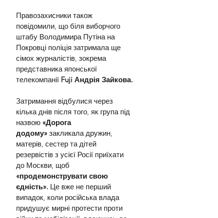
Правозахисники також 
повідомили, що біля виборчого 
штабу Володимира Путіна на 
Покровці поліція затримала ще 
сімох журналістів, зокрема 
представника японської 
телекомпанії
 Fuji Андрія Зайкова.
Затримання відбулися через 
кілька днів після того, як група під 
назвою 
«Дорога 
додому»
 закликала дружин, 
матерів, сестер та дітей 
резервістів з усієї Росії приїхати 
до Москви, щоб 
«продемонструвати свою 
єдність». 
Це вже не перший 
випадок, коли російська влада 
придушує мирні протести проти 