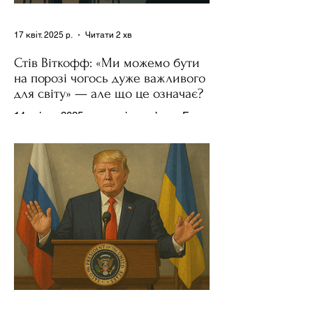
17 квіт. 2025 р.
Читати 2 хв
Стів Віткофф: «Ми можемо бути
на порозі чогось дуже важливого
для світу» — але що це означає?
14 квітня 2025 року , в інтерв’ю на Fox
News , спецпосланець Дональда
Трампа та бізнесмен Стів Віткофф
поділився враженнями після...