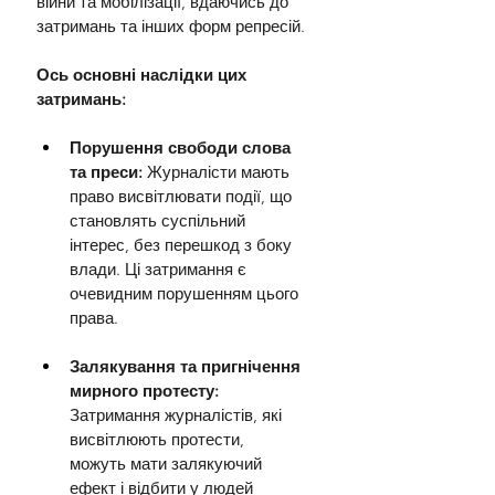
війни та мобілізації, вдаючись до 
затримань та інших форм репресій.
Ось основні наслідки цих 
затримань:
Порушення свободи слова 
та преси: 
Журналісти мають 
право висвітлювати події, що 
становлять суспільний 
інтерес, без перешкод з боку 
влади. Ці затримання є 
очевидним порушенням цього 
права.
Залякування та пригнічення 
мирного протесту: 
Затримання журналістів, які 
висвітлюють протести, 
можуть мати залякуючий 
ефект і відбити у людей 