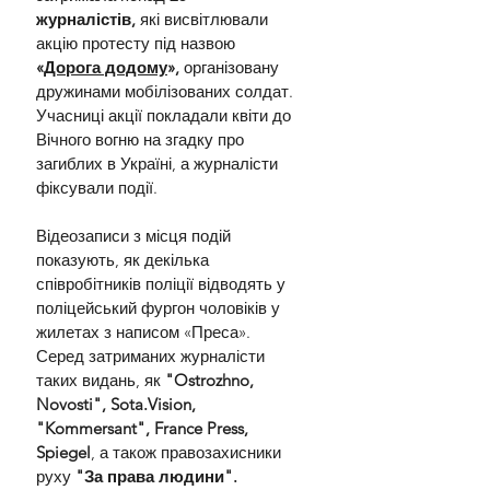
журналістів,
 які висвітлювали 
акцію протесту під назвою 
«
Дорога додому
»,
 організовану 
дружинами мобілізованих солдат. 
Учасниці акції покладали квіти до 
Вічного вогню на згадку про 
загиблих в Україні, а журналісти 
фіксували події.
Відеозаписи з місця подій 
показують, як декілька 
співробітників поліції відводять у 
поліцейський фургон чоловіків у 
жилетах з написом «Преса». 
Серед затриманих журналісти 
таких видань, як 
"Ostrozhno, 
Novosti", 
Sota.Vision
, 
"Kommersant", France Press, 
Spiegel
, а також правозахисники 
руху 
"За права людини".