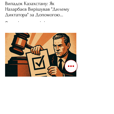
Випадок Казахстану: Як
Назарбаєв Вирішував "Дилему
Диктатора" за Допомогою
Ресурсів та Партії
Сучасні авторитарні лідери часто
проводять вибори, але не для чесної
конкуренції, а для зміцнення своєї
влади. Як пояснює Масаакі...
3 квіт. 2025 р.
Читати 3 хв
Як Закони Стають Зброєю:
Маніпуляції Виборчим