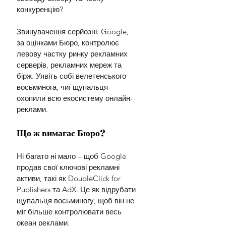
конкуренцію?
Звинувачення серйозні: Google, 
за оцінками Бюро, контролює 
левову частку ринку рекламних 
серверів, рекламних мереж та 
бірж. Уявіть собі велетенського 
восьминога, чиї щупальця 
охопили всю екосистему онлайн-
реклами.
Що ж вимагає Бюро?
Ні багато ні мало – щоб Google 
продав свої ключові рекламні 
активи, такі як DoubleClick for 
Publishers та AdX. Це як відрубати 
щупальця восьминогу, щоб він не 
міг більше контролювати весь 
океан реклами.