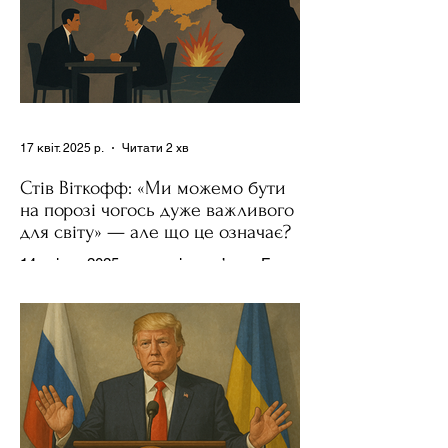
17 квіт. 2025 р.
Читати 2 хв
Стів Віткофф: «Ми можемо бути
на порозі чогось дуже важливого
для світу» — але що це означає?
14 квітня 2025 року , в інтерв’ю на Fox
News , спецпосланець Дональда
Трампа та бізнесмен Стів Віткофф
поділився враженнями після...