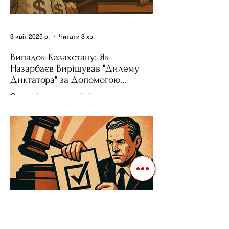
3 квіт. 2025 р.
Читати 3 хв
Випадок Казахстану: Як
Назарбаєв Вирішував "Дилему
Диктатора" за Допомогою
Ресурсів та Партії
Сучасні авторитарні лідери часто
проводять вибори, але не для чесної
конкуренції, а для зміцнення своєї
влади. Як пояснює Масаакі...