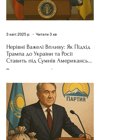
3 квіт. 2025 р.
Читати 3 хв
Нерівні Важелі Впливу: Як Підхід
Трампа до України та Росії
Ставить під Сумнів Американську
Держполітику
Використання важелів впливу – як
позитивних, так і негативних – для
зміни поведінки інших держав завжди
було невід'ємною частиною...