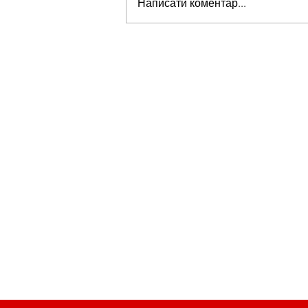
Написати коментар...
Розуміння самотності: Погляд
зсередини