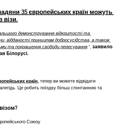
омадяни 35 європейських країн можуть 
 візи.
альшого демонстрування відкритості та 
ни, відданості принципам добросусідства, а також 
ьми та покращення свободи пересування
", 
заявило 
в Білорусі.
ропейських країн
,
 тепер ви можете відвідати 
алегідь. Це робить поїздку більш спонтанною та 
візом?
вропейського Союзу