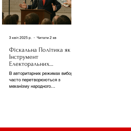
3 квіт. 2025 р.
Читати 2 хв
Фіскальна Політика як
Інструмент
Електоральних
Маніпуляцій в
В авторитарних режимах вибори
Автократіях
часто перетворюються з
механізму народного
волевиявлення на інструмент
утримання влади та
демонстрації...