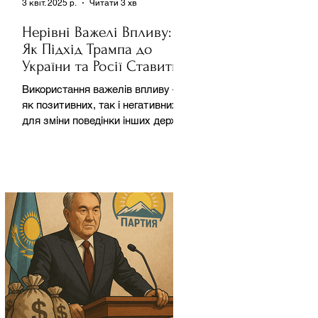
3 квіт. 2025 р.
Читати 3 хв
Нерівні Важелі Впливу:
Як Підхід Трампа до
України та Росії Ставить
під Сумнів Американську
Використання важелів впливу –
Держполітику
як позитивних, так і негативних –
для зміни поведінки інших держав
завжди було невід'ємною
частиною...