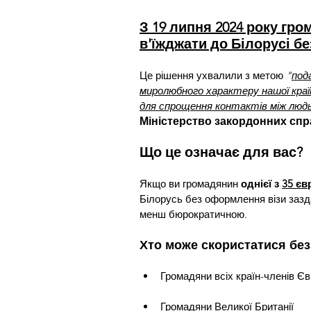
З 19 липня 2024 року гр
в'їжджати до Білорусі без
Це рішення ухвалили з метою 
"
под
миролюбного характеру нашої краї
для спрощення контактів між люд
Міністерство закордонних спра
Що це означає для вас?
Якщо ви громадянин 
однієї з 
35 єв
Білорусь без оформлення візи зазд
менш бюрократичною.
Хто може скористатися без
Громадяни всіх країн-членів Є
Громадяни Великої Британії