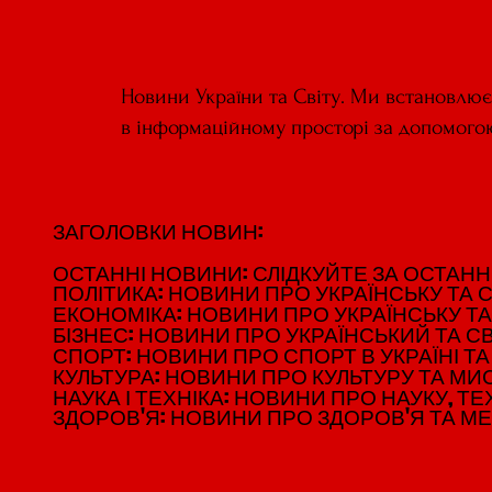
Новини України та Світу. Ми встановлю
в інформаційному просторі за допомого
ЗАГОЛОВКИ НОВИН:
ЗАГОЛОВКИ НОВИН:
ОСТАННІ НОВИНИ: СЛІДКУЙТЕ ЗА ОСТАННІМ
ОСТАННІ НОВИНИ: СЛІДКУЙТЕ ЗА ОСТАННІМ
ПОЛІТИКА: НОВИНИ ПРО УКРАЇНСЬКУ ТА С
ПОЛІТИКА: НОВИНИ ПРО УКРАЇНСЬКУ ТА С
ЕКОНОМІКА: НОВИНИ ПРО УКРАЇНСЬКУ ТА
ЕКОНОМІКА: НОВИНИ ПРО УКРАЇНСЬКУ ТА
БІЗНЕС: НОВИНИ ПРО УКРАЇНСЬКИЙ ТА СВ
БІЗНЕС: НОВИНИ ПРО УКРАЇНСЬКИЙ ТА СВ
СПОРТ: НОВИНИ ПРО СПОРТ В УКРАЇНІ ТА 
СПОРТ: НОВИНИ ПРО СПОРТ В УКРАЇНІ ТА 
КУЛЬТУРА: НОВИНИ ПРО КУЛЬТУРУ ТА МИСТ
КУЛЬТУРА: НОВИНИ ПРО КУЛЬТУРУ ТА МИСТ
НАУКА І ТЕХНІКА: НОВИНИ ПРО НАУКУ, ТЕХ
НАУКА І ТЕХНІКА: НОВИНИ ПРО НАУКУ, ТЕХ
ЗДОРОВ'Я: НОВИНИ ПРО ЗДОРОВ'Я ТА М
ЗДОРОВ'Я: НОВИНИ ПРО ЗДОРОВ'Я ТА М