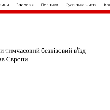
овини
Здоровʼя
Політика
Суспільне життя
Ко
и тимчасовий безвізовий в'їзд
ав Європи