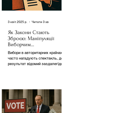
3 квіт. 2025 р.
Читати 3 хв
Як Закони Стають
Зброєю: Маніпуляції
Виборчим
Законодавством в
Вибори в авторитарних країнах
Автократіях
часто нагадують спектакль, де
результат відомий заздалегідь.
Замість чесної боротьби за владу,
вони...