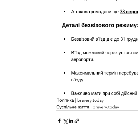
А також громадяни ще 
33 євро
Деталі безвізового режиму
Безвізовий в'їзд діє 
до 31 груд
В'їзд можливий через усі автом
аеропорти.
Максимальний термін перебуван
в'їзду.
Важливо мати при собі дійсний
Політика | bravery.today
Суспільне життя | bravery.today