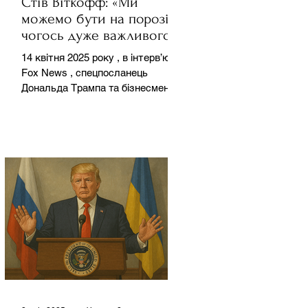
Стів Віткофф: «Ми
можемо бути на порозі
чогось дуже важливого
для світу» — але що це
14 квітня 2025 року , в інтерв’ю на
означає?
Fox News , спецпосланець
Дональда Трампа та бізнесмен
Стів Віткофф поділився
враженнями після...