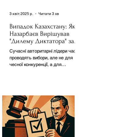
3 квіт. 2025 р.
Читати 3 хв
Випадок Казахстану: Як
Назарбаєв Вирішував
"Дилему Диктатора" за
Допомогою Ресурсів та
Сучасні авторитарні лідери часто
Партії
проводять вибори, але не для
чесної конкуренції, а для
зміцнення своєї влади. Як
пояснює Масаакі...