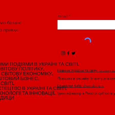
Email
ємо баланс
ю правди.
И ПОДІЯМИ В УКРАЇНІ ТА СВІТІ.
И ПОДІЯМИ В УКРАЇНІ ТА СВІТІ.
ВІТОВУ ПОЛІТИКУ.
ВІТОВУ ПОЛІТИКУ.
Новини України та світу: bravery.t
 СВІТОВУ ЕКОНОМІКУ.
 СВІТОВУ ЕКОНОМІКУ.
ІТОВИЙ БІЗНЕС.
ІТОВИЙ БІЗНЕС.
Психологи онлайн: bravery.acade
СВІТІ.
СВІТІ.
Психолог Київ: shumskyi.pro
ЕЦТВО В УКРАЇНІ ТА СВІТІ.
ЕЦТВО В УКРАЇНІ ТА СВІТІ.
НОЛОГІЇ ТА ІННОВАЦІЇ.
НОЛОГІЇ ТА ІННОВАЦІЇ.
Ідентифікатор в Реєстрі суб’єктів 
ЕДИЦИ
ЕДИЦИ