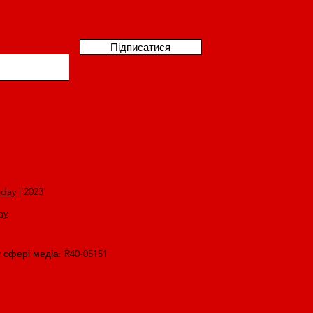
Підписатися
oday
| 2023
my
у сфері медіа: R40-05151