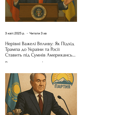
3 квіт. 2025 р.
Читати 3 хв
Нерівні Важелі Впливу: Як Підхід
Трампа до України та Росії
Ставить під Сумнів Американську
Держполітику
Використання важелів впливу – як
позитивних, так і негативних – для
зміни поведінки інших держав завжди
було невід'ємною частиною...