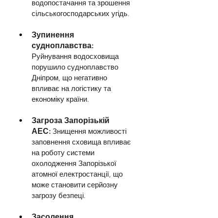
водопостачання та зрошення 
сільськогосподарських угідь.
Зупинення 
судноплавства: 
Руйнування водосховища 
порушило судноплавство 
Дніпром, що негативно 
впливає на логістику та 
економіку країни.
Загроза Запорізькій 
АЕС:
Знищення можливості 
заповнення сховища впливає 
на роботу системи 
охолодження Запорізької 
атомної електростанції, що 
може становити серйозну 
загрозу безпеці.
Засолення 