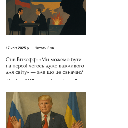
17 квіт. 2025 р.
Читати 2 хв
Стів Віткофф: «Ми можемо бути
на порозі чогось дуже важливого
для світу» — але що це означає?
14 квітня 2025 року , в інтерв’ю на Fox
News , спецпосланець Дональда
Трампа та бізнесмен Стів Віткофф
поділився враженнями після...