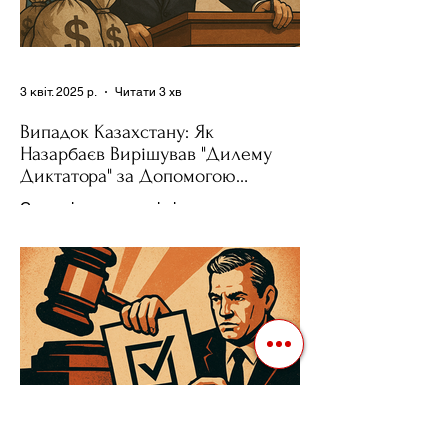
3 квіт. 2025 р.
Читати 3 хв
Випадок Казахстану: Як
Назарбаєв Вирішував "Дилему
Диктатора" за Допомогою
Ресурсів та Партії
Сучасні авторитарні лідери часто
проводять вибори, але не для чесної
конкуренції, а для зміцнення своєї
влади. Як пояснює Масаакі...