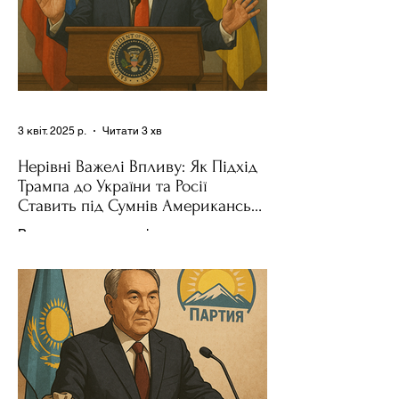
3 квіт. 2025 р.
Читати 3 хв
Нерівні Важелі Впливу: Як Підхід
Трампа до України та Росії
Ставить під Сумнів Американську
Держполітику
Використання важелів впливу – як
позитивних, так і негативних – для
зміни поведінки інших держав завжди
було невід'ємною частиною...