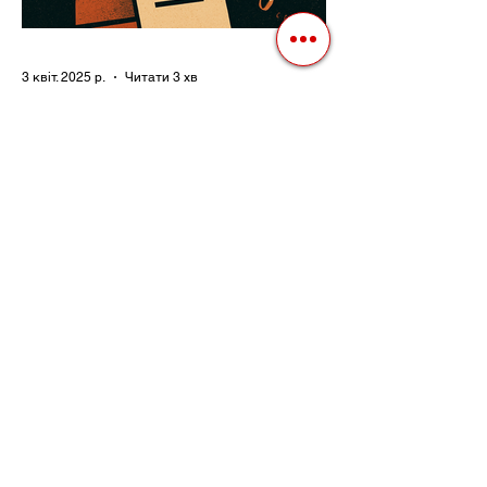
3 квіт. 2025 р.
Читати 3 хв
Як Закони Стають Зброєю:
Маніпуляції Виборчим
Законодавством в Автократіях
Вибори в авторитарних країнах часто
нагадують спектакль, де результат
відомий заздалегідь. Замість чесної
боротьби за владу, вони...