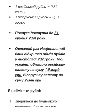
1 російський рубль = 0,39 
гривні
1 білоруський рубль = 0,31 
гривні
Послуга доступна до 
31 
грудня 2024 року.
Останній раз Національний 
банк відкривав обмін рублів 
у 
листопаді 2023 року.
 Тоді 
українці обміняли російську 
валюту на суму 
1,9 млрд 
грн,
 білоруську валюту на 
суму 
2 млн грн.
Як обміняти рублі:
Зверніться до будь-якого 
відділення банку, що має 