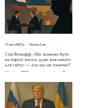
17 квіт. 2025 р.
Читати 2 хв
Стів Віткофф: «Ми можемо бути
на порозі чогось дуже важливого
для світу» — але що це означає?
14 квітня 2025 року , в інтерв’ю на Fox
News , спецпосланець Дональда
Трампа та бізнесмен Стів Віткофф
поділився враженнями після...