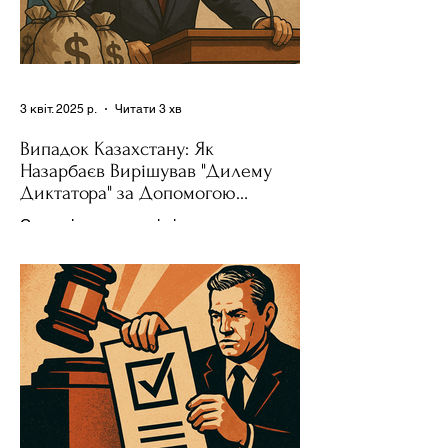
3 квіт. 2025 р.
Читати 3 хв
Випадок Казахстану: Як
Назарбаєв Вирішував "Дилему
Диктатора" за Допомогою
Ресурсів та Партії
Сучасні авторитарні лідери часто
проводять вибори, але не для чесної
конкуренції, а для зміцнення своєї
влади. Як пояснює Масаакі...