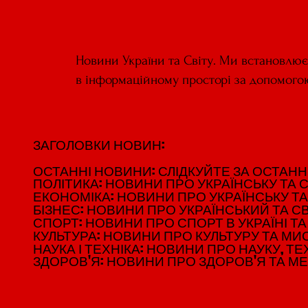
Новини України та Світу. Ми встановлю
в інформаційному просторі за допомого
ЗАГОЛОВКИ НОВИН:
ЗАГОЛОВКИ НОВИН:
ОСТАННІ НОВИНИ: СЛІДКУЙТЕ ЗА ОСТАННІМ
ОСТАННІ НОВИНИ: СЛІДКУЙТЕ ЗА ОСТАННІМ
ПОЛІТИКА: НОВИНИ ПРО УКРАЇНСЬКУ ТА С
ПОЛІТИКА: НОВИНИ ПРО УКРАЇНСЬКУ ТА С
ЕКОНОМІКА: НОВИНИ ПРО УКРАЇНСЬКУ ТА
ЕКОНОМІКА: НОВИНИ ПРО УКРАЇНСЬКУ ТА
БІЗНЕС: НОВИНИ ПРО УКРАЇНСЬКИЙ ТА СВ
БІЗНЕС: НОВИНИ ПРО УКРАЇНСЬКИЙ ТА СВ
СПОРТ: НОВИНИ ПРО СПОРТ В УКРАЇНІ ТА 
СПОРТ: НОВИНИ ПРО СПОРТ В УКРАЇНІ ТА 
КУЛЬТУРА: НОВИНИ ПРО КУЛЬТУРУ ТА МИСТ
КУЛЬТУРА: НОВИНИ ПРО КУЛЬТУРУ ТА МИСТ
НАУКА І ТЕХНІКА: НОВИНИ ПРО НАУКУ, ТЕХ
НАУКА І ТЕХНІКА: НОВИНИ ПРО НАУКУ, ТЕХ
ЗДОРОВ'Я: НОВИНИ ПРО ЗДОРОВ'Я ТА М
ЗДОРОВ'Я: НОВИНИ ПРО ЗДОРОВ'Я ТА М