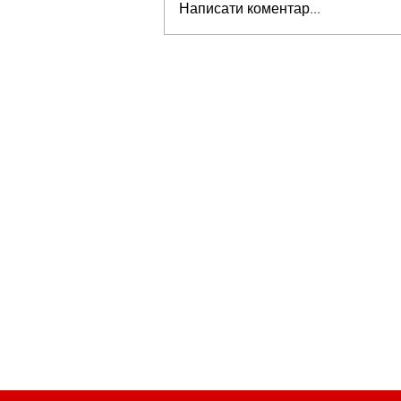
Написати коментар...
Стів Віткофф: «Ми можемо бу
на порозі чогось дуже важливо
для світу» — але що це означає