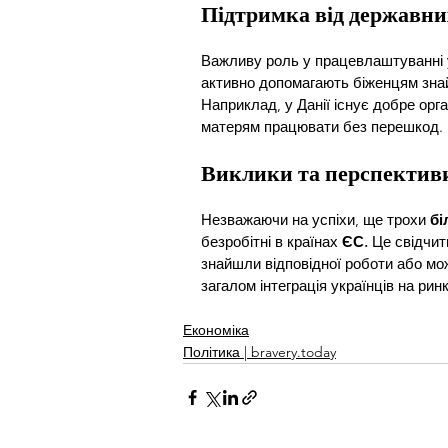
Підтримка від державни
Важливу роль у працевлаштуванні ук
активно допомагають біженцям знай
Наприклад, у Данії існує добре орг
матерям працювати без перешкод.
Виклики та перспектив
Незважаючи на успіхи, ще трохи 
бі
безробітні в країнах 
ЄС.
 Це свідчит
знайшли відповідної роботи або мо
загалом інтеграція українців на рин
Економіка
Політика | bravery.today