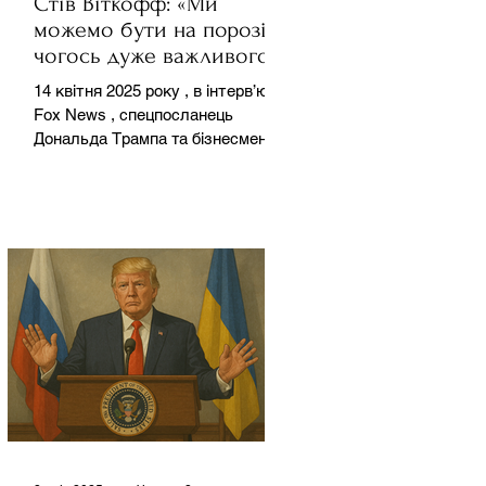
Стів Віткофф: «Ми
можемо бути на порозі
чогось дуже важливого
для світу» — але що це
14 квітня 2025 року , в інтерв’ю на
означає?
Fox News , спецпосланець
Дональда Трампа та бізнесмен
Стів Віткофф поділився
враженнями після...