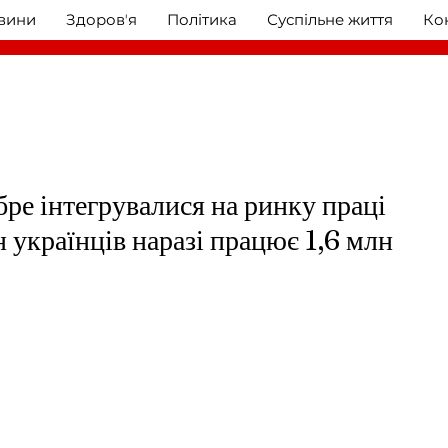
овини
Здоровʼя
Політика
Суспільне життя
Ко
бре інтегрувалися на ринку праці
н українців наразі працює 1,6 млн