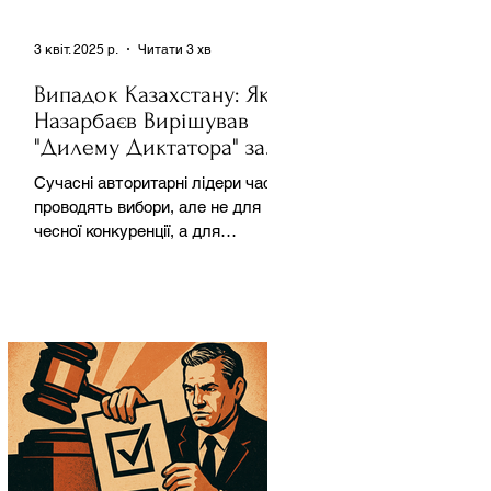
3 квіт. 2025 р.
Читати 3 хв
Випадок Казахстану: Як
Назарбаєв Вирішував
"Дилему Диктатора" за
Допомогою Ресурсів та
Сучасні авторитарні лідери часто
Партії
проводять вибори, але не для
чесної конкуренції, а для
зміцнення своєї влади. Як
пояснює Масаакі...