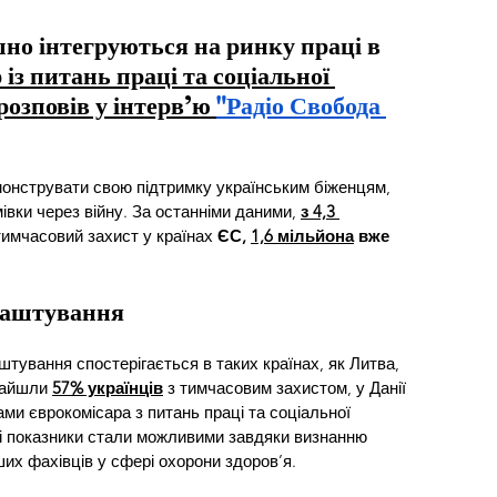
шно інтегруються на ринку праці в 
 із питань праці та соціальної 
озповів у інтерв’ю 
"Радіо Свобода 
нструвати свою підтримку українським біженцям, 
івки через війну. За останніми даними, 
з 4,3 
тимчасовий захист у країнах 
ЄС,
1,6 мільйона
 вже 
лаштування
тування спостерігається в таких країнах, як Литва, 
найшли 
57% українців
 з тимчасовим захистом, у Данії 
ами єврокомісара з питань праці та соціальної 
окі показники стали можливими завдяки визнанню 
ших фахівців у сфері охорони здоров’я.