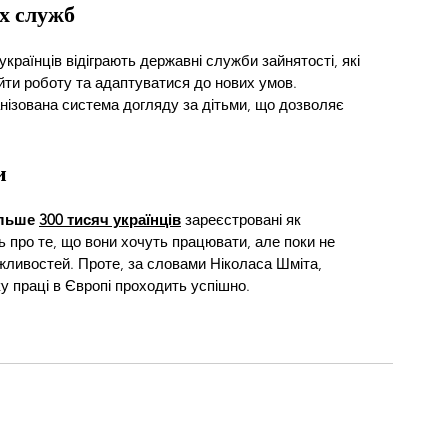
х служб
раїнців відіграють державні служби зайнятості, які 
ти роботу та адаптуватися до нових умов. 
анізована система догляду за дітьми, що дозволяє 
и
льше 
300 тисяч українців
 зареєстровані як 
ь про те, що вони хочуть працювати, але поки не 
жливостей. Проте, за словами Ніколаса Шміта, 
ку праці в Європі проходить успішно.