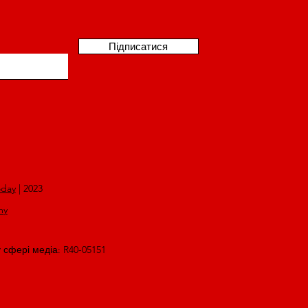
Підписатися
oday
| 2023
my
у сфері медіа: R40-05151