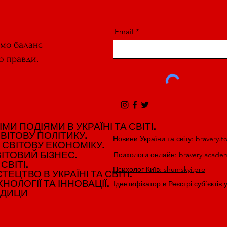
Email
ємо баланс
ю правди.
И ПОДІЯМИ В УКРАЇНІ ТА СВІТІ.
И ПОДІЯМИ В УКРАЇНІ ТА СВІТІ.
ВІТОВУ ПОЛІТИКУ.
ВІТОВУ ПОЛІТИКУ.
Новини України та світу: bravery.t
 СВІТОВУ ЕКОНОМІКУ.
 СВІТОВУ ЕКОНОМІКУ.
ІТОВИЙ БІЗНЕС.
ІТОВИЙ БІЗНЕС.
Психологи онлайн: bravery.acade
СВІТІ.
СВІТІ.
Психолог Київ: shumskyi.pro
ЕЦТВО В УКРАЇНІ ТА СВІТІ.
ЕЦТВО В УКРАЇНІ ТА СВІТІ.
НОЛОГІЇ ТА ІННОВАЦІЇ.
НОЛОГІЇ ТА ІННОВАЦІЇ.
Ідентифікатор в Реєстрі суб’єктів 
ЕДИЦИ
ЕДИЦИ