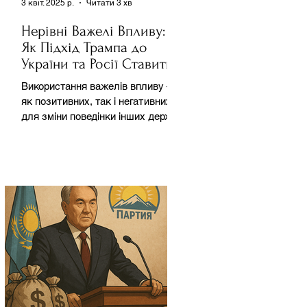
3 квіт. 2025 р.
Читати 3 хв
Нерівні Важелі Впливу:
Як Підхід Трампа до
України та Росії Ставить
під Сумнів Американську
Використання важелів впливу –
Держполітику
як позитивних, так і негативних –
для зміни поведінки інших держав
завжди було невід'ємною
частиною...