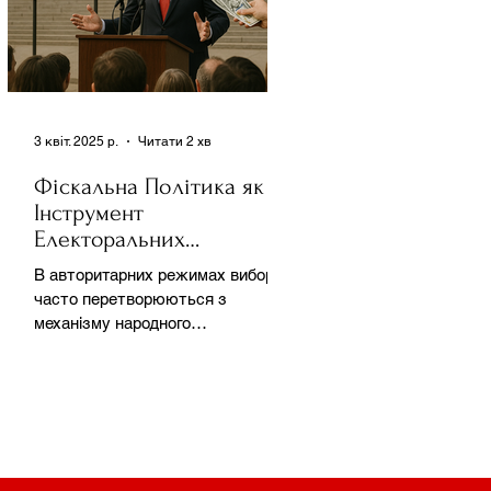
3 квіт. 2025 р.
Читати 2 хв
Фіскальна Політика як
Інструмент
Електоральних
Маніпуляцій в
В авторитарних режимах вибори
Автократіях
часто перетворюються з
механізму народного
волевиявлення на інструмент
утримання влади та
демонстрації...