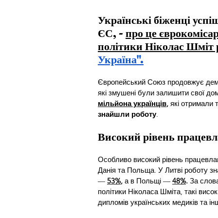
Українські біженці успі
ЄС, - 
про це єврокомісар
політики Ніколас Шміт р
Україна".
Європейський Союз продовжує демо
які змушені були залишити свої дом
мільйона українців
,
 які отримали 
знайшли роботу
.
Високий рівень працев
Особливо високий рівень працевлаш
Данія та Польща. У Литві роботу з
— 
53%
,
 а в Польщі — 
48%
.
 За слов
політики Ніколаса Шміта, такі вис
дипломів українських медиків та ін