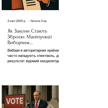
3 квіт. 2025 р.
Читати 3 хв
Як Закони Стають
Зброєю: Маніпуляції
Виборчим
Законодавством в
Вибори в авторитарних країнах
Автократіях
часто нагадують спектакль, де
результат відомий заздалегідь.
Замість чесної боротьби за владу,
вони...