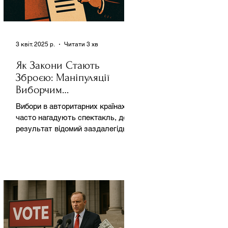
3 квіт. 2025 р.
Читати 3 хв
Як Закони Стають
Зброєю: Маніпуляції
Виборчим
Законодавством в
Вибори в авторитарних країнах
Автократіях
часто нагадують спектакль, де
результат відомий заздалегідь.
Замість чесної боротьби за владу,
вони...