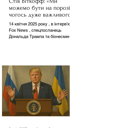
Стів Віткофф: «Ми
можемо бути на порозі
чогось дуже важливого
для світу» — але що це
14 квітня 2025 року , в інтерв’ю на
означає?
Fox News , спецпосланець
Дональда Трампа та бізнесмен
Стів Віткофф поділився
враженнями після...