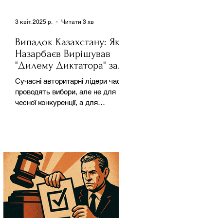
3 квіт. 2025 р.
Читати 3 хв
Випадок Казахстану: Як
Назарбаєв Вирішував
"Дилему Диктатора" за
Допомогою Ресурсів та
Сучасні авторитарні лідери часто
Партії
проводять вибори, але не для
чесної конкуренції, а для
зміцнення своєї влади. Як
пояснює Масаакі...