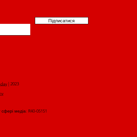
Підписатися
oday
| 2023
my
у сфері медіа: R40-05151