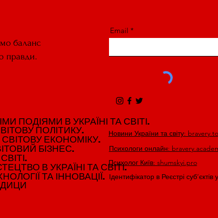
Email
ємо баланс
ю правди.
И ПОДІЯМИ В УКРАЇНІ ТА СВІТІ.
И ПОДІЯМИ В УКРАЇНІ ТА СВІТІ.
ВІТОВУ ПОЛІТИКУ.
ВІТОВУ ПОЛІТИКУ.
Новини України та світу: bravery.t
 СВІТОВУ ЕКОНОМІКУ.
 СВІТОВУ ЕКОНОМІКУ.
ІТОВИЙ БІЗНЕС.
ІТОВИЙ БІЗНЕС.
Психологи онлайн: bravery.acade
СВІТІ.
СВІТІ.
Психолог Київ: shumskyi.pro
ЕЦТВО В УКРАЇНІ ТА СВІТІ.
ЕЦТВО В УКРАЇНІ ТА СВІТІ.
НОЛОГІЇ ТА ІННОВАЦІЇ.
НОЛОГІЇ ТА ІННОВАЦІЇ.
Ідентифікатор в Реєстрі суб’єктів 
ЕДИЦИ
ЕДИЦИ