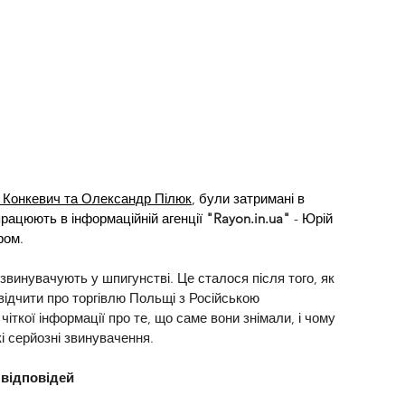
 Конкевич та Олександр Пілюк
, були затримані в 
працюють в інформаційній агенції 
"
Rayon.in.ua
"
 - Юрій 
ром.
х звинувачують у шпигунстві. Це сталося після того, як 
відчити про торгівлю Польщі з Російською 
іткої інформації про те, що саме вони знімали, і чому 
і серйозні звинувачення.
 відповідей