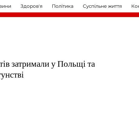
овини
Здоровʼя
Політика
Суспільне життя
Ко
тів затримали у Польщі та
гунстві