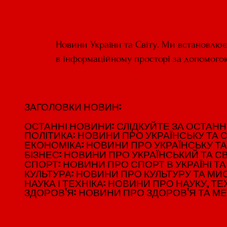
Новини України та Світу. Ми встановлю
в інформаційному просторі за допомого
ЗАГОЛОВКИ НОВИН:
ЗАГОЛОВКИ НОВИН:
ОСТАННІ НОВИНИ: СЛІДКУЙТЕ ЗА ОСТАННІМ
ОСТАННІ НОВИНИ: СЛІДКУЙТЕ ЗА ОСТАННІМ
ПОЛІТИКА: НОВИНИ ПРО УКРАЇНСЬКУ ТА С
ПОЛІТИКА: НОВИНИ ПРО УКРАЇНСЬКУ ТА С
ЕКОНОМІКА: НОВИНИ ПРО УКРАЇНСЬКУ ТА
ЕКОНОМІКА: НОВИНИ ПРО УКРАЇНСЬКУ ТА
БІЗНЕС: НОВИНИ ПРО УКРАЇНСЬКИЙ ТА СВ
БІЗНЕС: НОВИНИ ПРО УКРАЇНСЬКИЙ ТА СВ
СПОРТ: НОВИНИ ПРО СПОРТ В УКРАЇНІ ТА 
СПОРТ: НОВИНИ ПРО СПОРТ В УКРАЇНІ ТА 
КУЛЬТУРА: НОВИНИ ПРО КУЛЬТУРУ ТА МИСТ
КУЛЬТУРА: НОВИНИ ПРО КУЛЬТУРУ ТА МИСТ
НАУКА І ТЕХНІКА: НОВИНИ ПРО НАУКУ, ТЕХ
НАУКА І ТЕХНІКА: НОВИНИ ПРО НАУКУ, ТЕХ
ЗДОРОВ'Я: НОВИНИ ПРО ЗДОРОВ'Я ТА М
ЗДОРОВ'Я: НОВИНИ ПРО ЗДОРОВ'Я ТА М