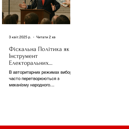
3 квіт. 2025 р.
Читати 2 хв
Фіскальна Політика як
Інструмент
Електоральних
Маніпуляцій в
В авторитарних режимах вибори
Автократіях
часто перетворюються з
механізму народного
волевиявлення на інструмент
утримання влади та
демонстрації...