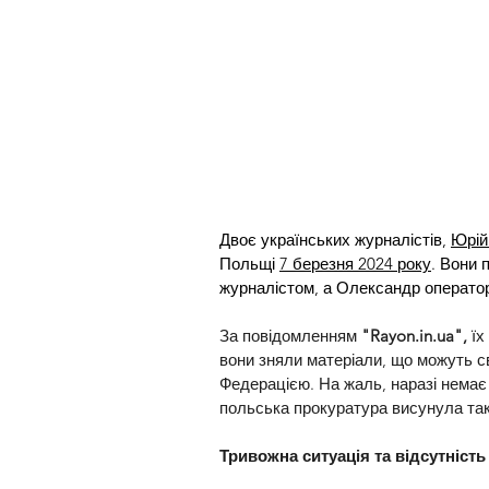
Двоє українських журналістів, 
Юрій
Польщі 
7 березня 2024 року
. Вони 
журналістом, а Олександр операто
За повідомленням 
"
Rayon.in.ua
",
 ї
вони зняли матеріали, що можуть с
Федерацією. На жаль, наразі немає ч
польська прокуратура висунула так
Тривожна ситуація та відсутність