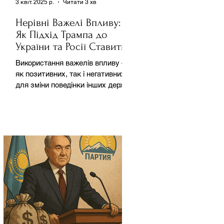
3 квіт. 2025 р.
Читати 3 хв
Нерівні Важелі Впливу:
Як Підхід Трампа до
України та Росії Ставить
під Сумнів Американську
Використання важелів впливу –
Держполітику
як позитивних, так і негативних –
для зміни поведінки інших держав
завжди було невід'ємною
частиною...