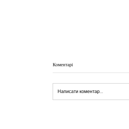
Коментарі
Написати коментар...
Стів Віткофф: «Ми можемо бу
на порозі чогось дуже важливо
для світу» — але що це означає