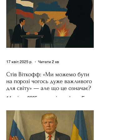
17 квіт. 2025 р.
Читати 2 хв
Стів Віткофф: «Ми можемо бути
на порозі чогось дуже важливого
для світу» — але що це означає?
14 квітня 2025 року , в інтерв’ю на Fox
News , спецпосланець Дональда
Трампа та бізнесмен Стів Віткофф
поділився враженнями після...