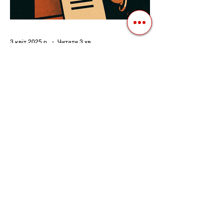
3 квіт. 2025 р.
Читати 3 хв
Як Закони Стають Зброєю:
Маніпуляції Виборчим
Законодавством в Автократіях
Вибори в авторитарних країнах часто
нагадують спектакль, де результат
відомий заздалегідь. Замість чесної
боротьби за владу, вони...