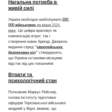
Нагальна потреба в 
живій силі
Україні необхідно мобілізувати 
200 
000 військових
 до кінця 2024 
року
. Ця цифра враховує як 
компенсацію втрат, так і 
створення нових бригад. Джерела 
видання серед 
"
європейських 
безпекових кіл
"
 стверджують, 
що Україна останніми місяцями 
відстає від цих показників.
Втрати та 
психологічний стан
Полковник Маркус Рейснер, 
голова Інституту підготовки 
офіцерів Терезіанської військової 
академії у Відні, вважає, що 