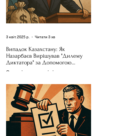
3 квіт. 2025 р.
Читати 3 хв
Випадок Казахстану: Як
Назарбаєв Вирішував "Дилему
Диктатора" за Допомогою
Ресурсів та Партії
Сучасні авторитарні лідери часто
проводять вибори, але не для чесної
конкуренції, а для зміцнення своєї
влади. Як пояснює Масаакі...