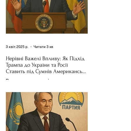
3 квіт. 2025 р.
Читати 3 хв
Нерівні Важелі Впливу: Як Підхід
Трампа до України та Росії
Ставить під Сумнів Американську
Держполітику
Використання важелів впливу – як
позитивних, так і негативних – для
зміни поведінки інших держав завжди
було невід'ємною частиною...