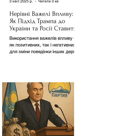
3 квіт. 2025 р.
Читати 3 хв
Нерівні Важелі Впливу:
Як Підхід Трампа до
України та Росії Ставить
під Сумнів Американську
Використання важелів впливу –
Держполітику
як позитивних, так і негативних –
для зміни поведінки інших держав
завжди було невід'ємною
частиною...