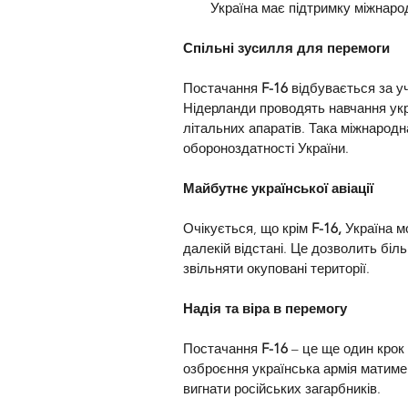
Україна має підтримку міжнарод
Спільні зусилля для перемоги
Постачання 
F-16
 відбувається за уч
Нідерланди проводять навчання укр
літальних апаратів. Така міжнарод
обороноздатності України.
Майбутнє української авіації
Очікується, що крім 
F-16,
 Україна м
далекій відстані. Це дозволить біль
звільняти окуповані території.
Надія та віра в перемогу
Постачання
 F-16
 – це ще один крок
озброєння українська армія матим
вигнати російських загарбників.