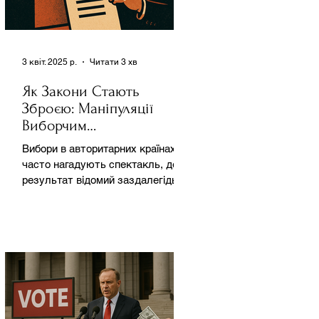
3 квіт. 2025 р.
Читати 3 хв
Як Закони Стають
Зброєю: Маніпуляції
Виборчим
Законодавством в
Вибори в авторитарних країнах
Автократіях
часто нагадують спектакль, де
результат відомий заздалегідь.
Замість чесної боротьби за владу,
вони...