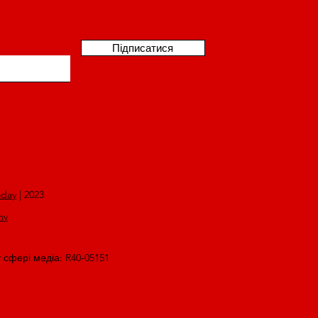
Підписатися
oday
| 2023
my
у сфері медіа: R40-05151