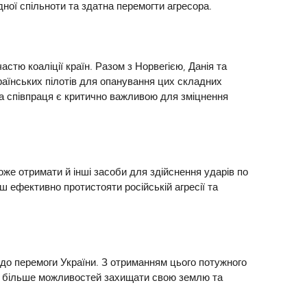
ної спільноти та здатна перемогти агресора.
астю коаліції країн. Разом з Норвегією, Данія та 
аїнських пілотів для опанування цих складних 
на співпраця є критично важливою для зміцнення 
оже отримати й інші засоби для здійснення ударів по 
ш ефективно протистояти російській агресії та 
 до перемоги України. З отриманням цього потужного 
е більше можливостей захищати свою землю та 