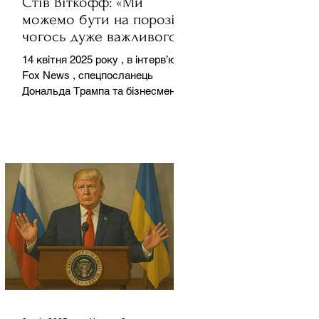
Стів Віткофф: «Ми
можемо бути на порозі
чогось дуже важливого
для світу» — але що це
14 квітня 2025 року , в інтерв’ю на
означає?
Fox News , спецпосланець
Дональда Трампа та бізнесмен
Стів Віткофф поділився
враженнями після...