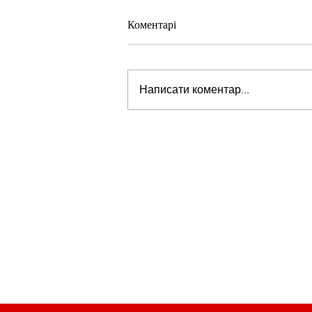
Коментарі
Написати коментар...
Стів Віткофф: «Ми можемо бу
на порозі чогось дуже важливо
для світу» — але що це означає