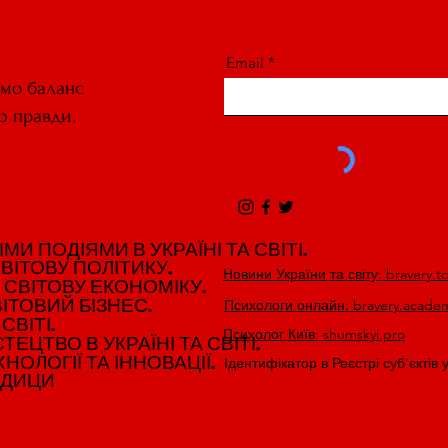
Email
ємо баланс
ю правди.
И ПОДІЯМИ В УКРАЇНІ ТА СВІТІ.
И ПОДІЯМИ В УКРАЇНІ ТА СВІТІ.
ВІТОВУ ПОЛІТИКУ.
ВІТОВУ ПОЛІТИКУ.
Новини України та світу: bravery.t
 СВІТОВУ ЕКОНОМІКУ.
 СВІТОВУ ЕКОНОМІКУ.
ІТОВИЙ БІЗНЕС.
ІТОВИЙ БІЗНЕС.
Психологи онлайн: bravery.acade
СВІТІ.
СВІТІ.
Психолог Київ: shumskyi.pro
ЕЦТВО В УКРАЇНІ ТА СВІТІ.
ЕЦТВО В УКРАЇНІ ТА СВІТІ.
НОЛОГІЇ ТА ІННОВАЦІЇ.
НОЛОГІЇ ТА ІННОВАЦІЇ.
Ідентифікатор в Реєстрі суб’єктів 
ЕДИЦИ
ЕДИЦИ