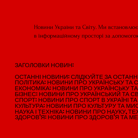
Новини України та Світу. Ми встановлю
в інформаційному просторі за допомого
ЗАГОЛОВКИ НОВИН:
ЗАГОЛОВКИ НОВИН:
ОСТАННІ НОВИНИ: СЛІДКУЙТЕ ЗА ОСТАННІМ
ОСТАННІ НОВИНИ: СЛІДКУЙТЕ ЗА ОСТАННІМ
ПОЛІТИКА: НОВИНИ ПРО УКРАЇНСЬКУ ТА С
ПОЛІТИКА: НОВИНИ ПРО УКРАЇНСЬКУ ТА С
ЕКОНОМІКА: НОВИНИ ПРО УКРАЇНСЬКУ ТА
ЕКОНОМІКА: НОВИНИ ПРО УКРАЇНСЬКУ ТА
БІЗНЕС: НОВИНИ ПРО УКРАЇНСЬКИЙ ТА СВ
БІЗНЕС: НОВИНИ ПРО УКРАЇНСЬКИЙ ТА СВ
СПОРТ: НОВИНИ ПРО СПОРТ В УКРАЇНІ ТА 
СПОРТ: НОВИНИ ПРО СПОРТ В УКРАЇНІ ТА 
КУЛЬТУРА: НОВИНИ ПРО КУЛЬТУРУ ТА МИСТ
КУЛЬТУРА: НОВИНИ ПРО КУЛЬТУРУ ТА МИСТ
НАУКА І ТЕХНІКА: НОВИНИ ПРО НАУКУ, ТЕХ
НАУКА І ТЕХНІКА: НОВИНИ ПРО НАУКУ, ТЕХ
ЗДОРОВ'Я: НОВИНИ ПРО ЗДОРОВ'Я ТА М
ЗДОРОВ'Я: НОВИНИ ПРО ЗДОРОВ'Я ТА М