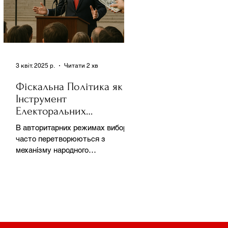
3 квіт. 2025 р.
Читати 2 хв
Фіскальна Політика як
Інструмент
Електоральних
Маніпуляцій в
В авторитарних режимах вибори
Автократіях
часто перетворюються з
механізму народного
волевиявлення на інструмент
утримання влади та
демонстрації...