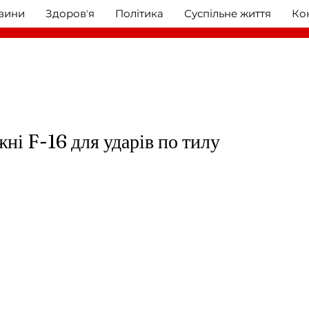
овини
Здоровʼя
Політика
Суспільне життя
Ко
ні F-16 для ударів по тилу