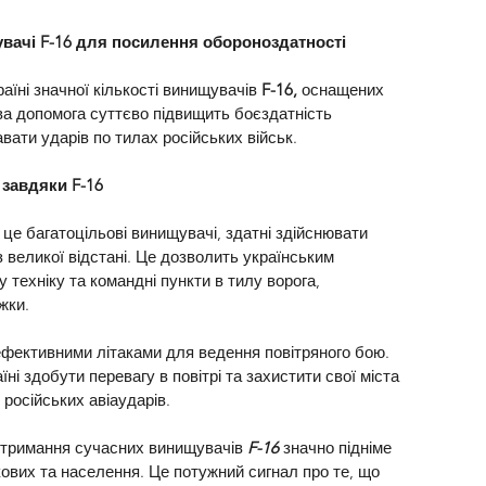
увачі F-16 для посилення обороноздатності
аїні значної кількості винищувачів
 F-16, 
оснащених 
а допомога суттєво підвищить боєздатність 
вати ударів по тилах російських військ.
завдяки F-16
– це багатоцільові винищувачі, здатні здійснювати 
з великої відстані. Це дозволить українським 
 техніку та командні пункти в тилу ворога, 
жки.
ефективними літаками для ведення повітряного бою. 
ні здобути перевагу в повітрі та захистити свої міста 
 російських авіаударів.
тримання сучасних винищувачів 
F-16 
значно підніме 
ових та населення. Це потужний сигнал про те, що 