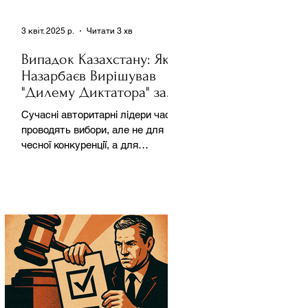
3 квіт. 2025 р.
Читати 3 хв
Випадок Казахстану: Як
Назарбаєв Вирішував
"Дилему Диктатора" за
Допомогою Ресурсів та
Сучасні авторитарні лідери часто
Партії
проводять вибори, але не для
чесної конкуренції, а для
зміцнення своєї влади. Як
пояснює Масаакі...