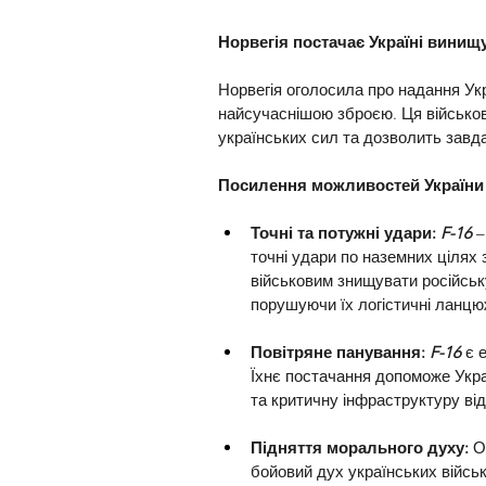
Норвегія постачає Україні винищ
Норвегія оголосила про надання Укр
найсучаснішою зброєю. Ця військов
українських сил та дозволить завда
Посилення можливостей України 
Точні та потужні удари: 
F-16
 
точні удари по наземних цілях 
військовим знищувати російську
порушуючи їх логістичні ланцю
Повітряне панування: 
F-16
 є 
Їхнє постачання допоможе Украї
та критичну інфраструктуру від
Підняття морального духу:
 О
бойовий дух українських військ