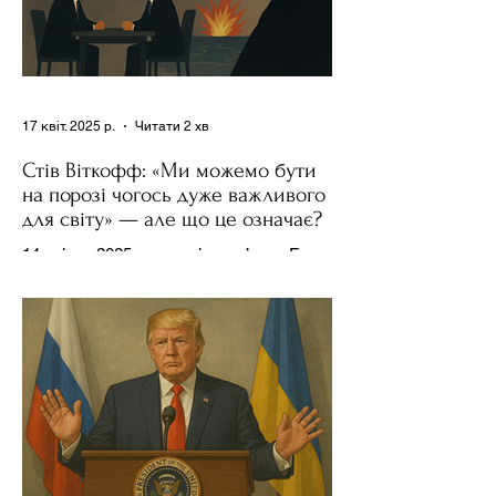
17 квіт. 2025 р.
Читати 2 хв
Стів Віткофф: «Ми можемо бути
на порозі чогось дуже важливого
для світу» — але що це означає?
14 квітня 2025 року , в інтерв’ю на Fox
News , спецпосланець Дональда
Трампа та бізнесмен Стів Віткофф
поділився враженнями після...