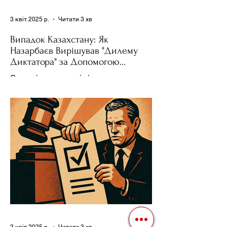
3 квіт. 2025 р.
Читати 3 хв
Випадок Казахстану: Як
Назарбаєв Вирішував "Дилему
Диктатора" за Допомогою
Ресурсів та Партії
Сучасні авторитарні лідери часто
проводять вибори, але не для чесної
конкуренції, а для зміцнення своєї
влади. Як пояснює Масаакі...
3 квіт. 2025 р.
Читати 3 хв