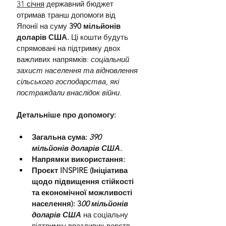
31 січня
 державний бюджет 
отримав транш допомоги від 
Японії на суму 
390 мільйонів 
доларів США.
 Ці кошти будуть 
спрямовані на підтримку двох 
важливих напрямків:
 соціальний 
захист населення та відновлення 
сільського господарства, які 
постраждали внаслідок війни.
Детальніше про допомогу:
Загальна сума: 
390 
мільйонів доларів США.
Напрямки використання:
Проєкт INSPIRE (Ініціатива 
щодо підвищення стійкості 
та економічної можливості 
населення): 3
00 мільйонів 
доларів США 
на соціальну 
підтримку вразливих верств 