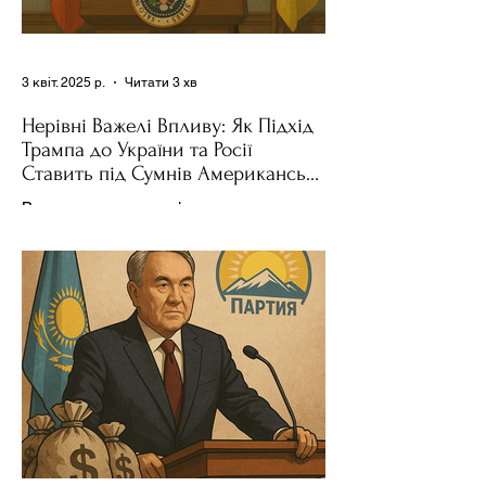
3 квіт. 2025 р.
Читати 3 хв
Нерівні Важелі Впливу: Як Підхід
Трампа до України та Росії
Ставить під Сумнів Американську
Держполітику
Використання важелів впливу – як
позитивних, так і негативних – для
зміни поведінки інших держав завжди
було невід'ємною частиною...