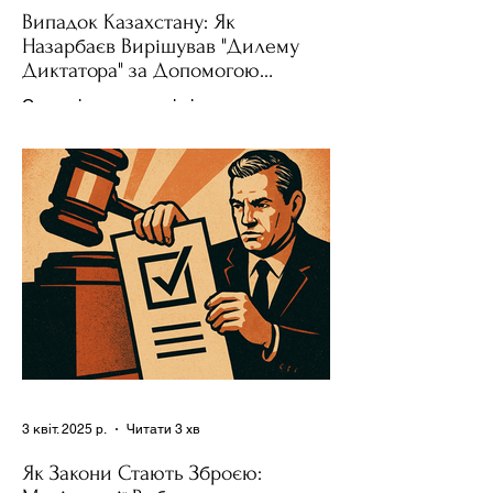
Випадок Казахстану: Як
Назарбаєв Вирішував "Дилему
Диктатора" за Допомогою
Ресурсів та Партії
Сучасні авторитарні лідери часто
проводять вибори, але не для чесної
конкуренції, а для зміцнення своєї
влади. Як пояснює Масаакі...
3 квіт. 2025 р.
Читати 3 хв
Як Закони Стають Зброєю: