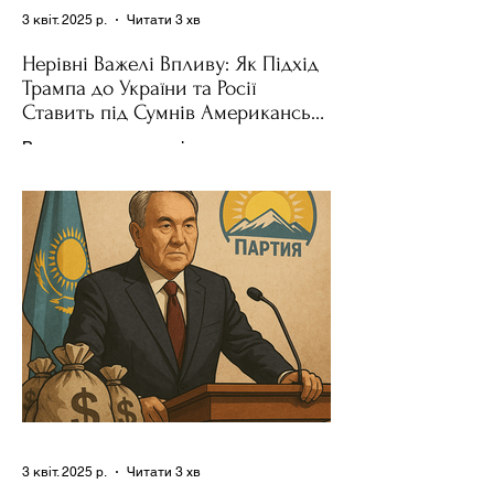
3 квіт. 2025 р.
Читати 3 хв
Нерівні Важелі Впливу: Як Підхід
Трампа до України та Росії
Ставить під Сумнів Американську
Держполітику
Використання важелів впливу – як
позитивних, так і негативних – для
зміни поведінки інших держав завжди
було невід'ємною частиною...
3 квіт. 2025 р.
Читати 3 хв