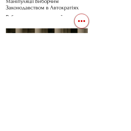
Маніпуляції Виборчим
Законодавством в Автократіях
Вибори в авторитарних країнах часто
нагадують спектакль, де результат
відомий заздалегідь. Замість чесної
боротьби за владу, вони...
3 квіт. 2025 р.
Читати 2 хв
Фіскальна Політика як
Інструмент Електоральних
Маніпуляцій в Автократіях