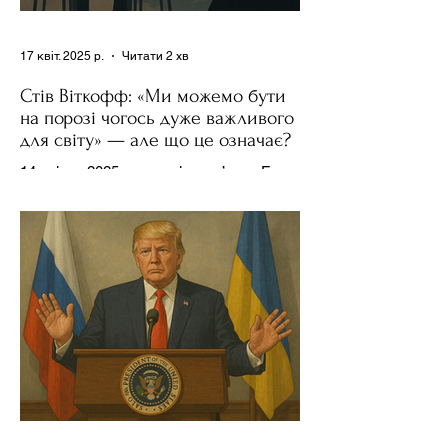
17 квіт. 2025 р.
Читати 2 хв
Стів Віткофф: «Ми можемо бути
на порозі чогось дуже важливого
для світу» — але що це означає?
14 квітня 2025 року , в інтерв’ю на Fox
News , спецпосланець Дональда
Трампа та бізнесмен Стів Віткофф
поділився враженнями після...