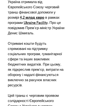
Україна отримала від 
Європейського Союзу черговий 
транш фінансової допомоги у 
розмірі
4,2 млрд євро
 в рамках 
програми 
Ukraine Facility
.
 Про це 
повідомив Прем’єр-міністр України 
Денис Шмигаль.
Отримані кошти будуть 
спрямовані на підтримку 
соціальних програм, гуманітарної 
сфери та інших важливих 
бюджетних видатків. При цьому, 
як підкреслив прем’єр, витрати на 
оборону і надалі фінансуються 
виключно за рахунок власних 
ресурсів.
Цей транш є черговим проявом 
солідарності Європейського 
Союзу з Україною в умовах 