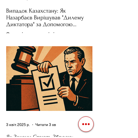
Випадок Казахстану: Як
Назарбаєв Вирішував "Дилему
Диктатора" за Допомогою
Ресурсів та Партії
Сучасні авторитарні лідери часто
проводять вибори, але не для чесної
конкуренції, а для зміцнення своєї
влади. Як пояснює Масаакі...
3 квіт. 2025 р.
Читати 3 хв
Як Закони Стають Зброєю: