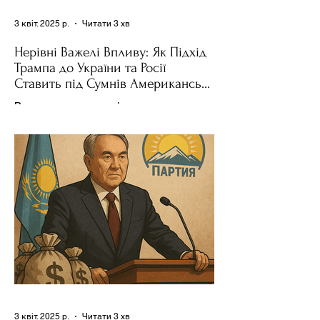
3 квіт. 2025 р.
Читати 3 хв
Нерівні Важелі Впливу: Як Підхід
Трампа до України та Росії
Ставить під Сумнів Американську
Держполітику
Використання важелів впливу – як
позитивних, так і негативних – для
зміни поведінки інших держав завжди
було невід'ємною частиною...
3 квіт. 2025 р.
Читати 3 хв