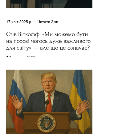
17 квіт. 2025 р.
Читати 2 хв
Стів Віткофф: «Ми можемо бути
на порозі чогось дуже важливого
для світу» — але що це означає?
14 квітня 2025 року , в інтерв’ю на Fox
News , спецпосланець Дональда
Трампа та бізнесмен Стів Віткофф
поділився враженнями після...