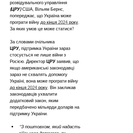
розвідувального управління 
(ЦРУ)
 США, Вільям Бернс, 
попереджає, що Україна може 
програти війну 
до кінця 2024 року
. 
За яких умов це може статися?
За словами очільника 
ЦРУ,
 підтримка України зараз 
стосується не лише війни з 
Росією. Директор 
ЦРУ 
заявив, що 
якщо американські законодавці 
зараз не схвалять допомогу 
Україні, вона може програти війну 
до кінця 2024 року
. Він закликав 
законодавців ухвалити 
додатковий закон, яким 
передбачено мільярди доларів на 
підтримку України.
“З поштовхом, який надасть 