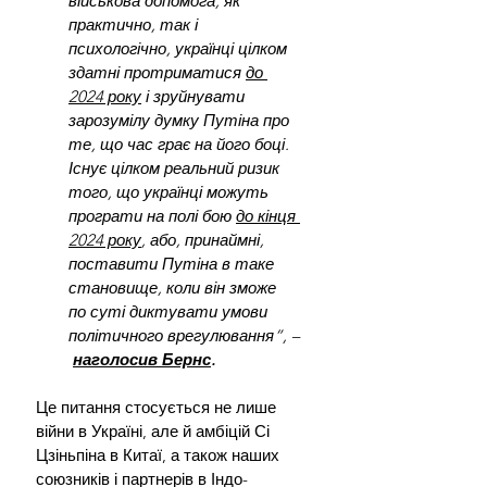
військова допомога, як 
практично, так і 
психологічно, українці цілком 
здатні протриматися 
до 
2024 року
 і зруйнувати 
зарозумілу думку Путіна про 
те, що час грає на його боці. 
Існує цілком реальний ризик 
того, що українці можуть 
програти на полі бою 
до кінця 
2024 року
, або, принаймні, 
поставити Путіна в таке 
становище, коли він зможе 
по суті диктувати умови 
політичного врегулювання”, –
наголосив Бернс
.
Це питання стосується не лише 
війни в Україні, але й амбіцій Сі 
Цзіньпіна в Китаї, а також наших 
союзників і партнерів в Індо-