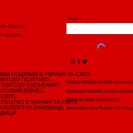
Email
ємо баланс
ю правди.
И ПОДІЯМИ В УКРАЇНІ ТА СВІТІ.
И ПОДІЯМИ В УКРАЇНІ ТА СВІТІ.
ВІТОВУ ПОЛІТИКУ.
ВІТОВУ ПОЛІТИКУ.
Новини України та світу: bravery.t
 СВІТОВУ ЕКОНОМІКУ.
 СВІТОВУ ЕКОНОМІКУ.
ІТОВИЙ БІЗНЕС.
ІТОВИЙ БІЗНЕС.
Психологи онлайн: bravery.acade
СВІТІ.
СВІТІ.
Психолог Київ: shumskyi.pro
ЕЦТВО В УКРАЇНІ ТА СВІТІ.
ЕЦТВО В УКРАЇНІ ТА СВІТІ.
НОЛОГІЇ ТА ІННОВАЦІЇ.
НОЛОГІЇ ТА ІННОВАЦІЇ.
Ідентифікатор в Реєстрі суб’єктів 
ЕДИЦИ
ЕДИЦИ