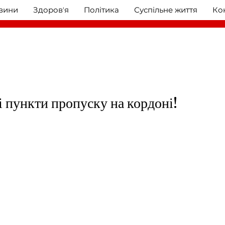
овини
Здоровʼя
Політика
Суспільне життя
Ко
і пункти пропуску на кордоні!