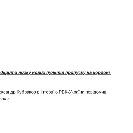
ідкрити низку нових пунктів пропуску на кордоні 
ександр Кубраков в інтерв'ю РБК-Україна повідомив, 
нах з: