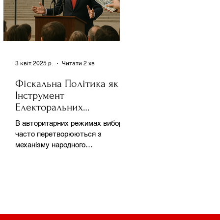
3 квіт. 2025 р.
Читати 2 хв
Фіскальна Політика як
Інструмент
Електоральних
Маніпуляцій в
В авторитарних режимах вибори
Автократіях
часто перетворюються з
механізму народного
волевиявлення на інструмент
утримання влади та
демонстрації...