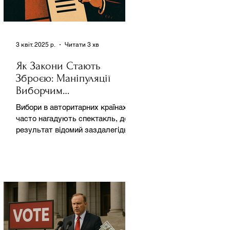
3 квіт. 2025 р.
Читати 3 хв
Як Закони Стають
Зброєю: Маніпуляції
Виборчим
Законодавством в
Вибори в авторитарних країнах
Автократіях
часто нагадують спектакль, де
результат відомий заздалегідь.
Замість чесної боротьби за владу,
вони...