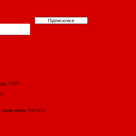
Підписатися
oday
| 2023
my
у сфері медіа: R40-05151