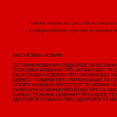
Новини України та Світу. Ми встановлю
в інформаційному просторі за допомого
ЗАГОЛОВКИ НОВИН:
ЗАГОЛОВКИ НОВИН:
ОСТАННІ НОВИНИ: СЛІДКУЙТЕ ЗА ОСТАННІМ
ОСТАННІ НОВИНИ: СЛІДКУЙТЕ ЗА ОСТАННІМ
ПОЛІТИКА: НОВИНИ ПРО УКРАЇНСЬКУ ТА С
ПОЛІТИКА: НОВИНИ ПРО УКРАЇНСЬКУ ТА С
ЕКОНОМІКА: НОВИНИ ПРО УКРАЇНСЬКУ ТА
ЕКОНОМІКА: НОВИНИ ПРО УКРАЇНСЬКУ ТА
БІЗНЕС: НОВИНИ ПРО УКРАЇНСЬКИЙ ТА СВ
БІЗНЕС: НОВИНИ ПРО УКРАЇНСЬКИЙ ТА СВ
СПОРТ: НОВИНИ ПРО СПОРТ В УКРАЇНІ ТА 
СПОРТ: НОВИНИ ПРО СПОРТ В УКРАЇНІ ТА 
КУЛЬТУРА: НОВИНИ ПРО КУЛЬТУРУ ТА МИСТ
КУЛЬТУРА: НОВИНИ ПРО КУЛЬТУРУ ТА МИСТ
НАУКА І ТЕХНІКА: НОВИНИ ПРО НАУКУ, ТЕХ
НАУКА І ТЕХНІКА: НОВИНИ ПРО НАУКУ, ТЕХ
ЗДОРОВ'Я: НОВИНИ ПРО ЗДОРОВ'Я ТА М
ЗДОРОВ'Я: НОВИНИ ПРО ЗДОРОВ'Я ТА М