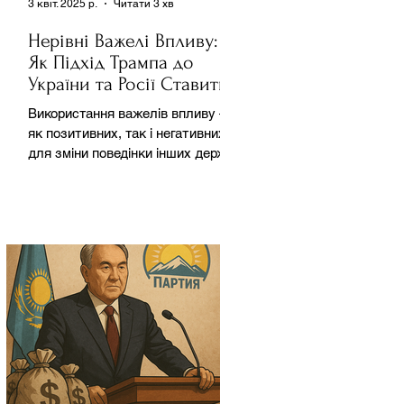
3 квіт. 2025 р.
Читати 3 хв
Нерівні Важелі Впливу:
Як Підхід Трампа до
України та Росії Ставить
під Сумнів Американську
Використання важелів впливу –
Держполітику
як позитивних, так і негативних –
для зміни поведінки інших держав
завжди було невід'ємною
частиною...