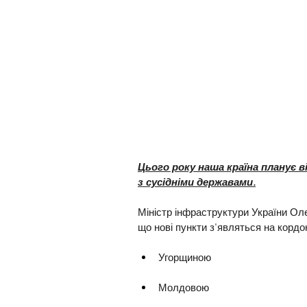
Цього року наша країна планує в
з сусідніми державами.
Міністр інфраструктури України Ол
що нові пункти з'являться на кордо
Угорщиною
Молдовою