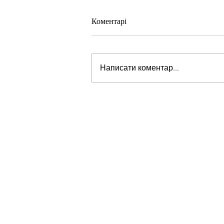
Коментарі
Написати коментар...
Стів Віткофф: «Ми можемо бу
на порозі чогось дуже важливо
для світу» — але що це означає