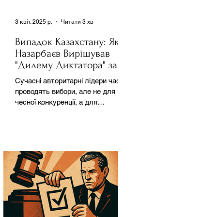
3 квіт. 2025 р.
Читати 3 хв
Випадок Казахстану: Як
Назарбаєв Вирішував
"Дилему Диктатора" за
Допомогою Ресурсів та
Сучасні авторитарні лідери часто
Партії
проводять вибори, але не для
чесної конкуренції, а для
зміцнення своєї влади. Як
пояснює Масаакі...