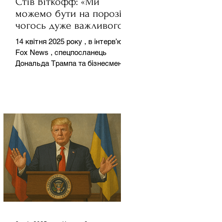
Стів Віткофф: «Ми
можемо бути на порозі
чогось дуже важливого
для світу» — але що це
14 квітня 2025 року , в інтерв’ю на
означає?
Fox News , спецпосланець
Дональда Трампа та бізнесмен
Стів Віткофф поділився
враженнями після...