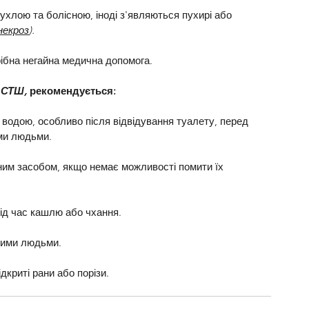
ухлою та болісною, іноді з'являються пухирі або 
некроз
).
рібна негайна медична допомога.
 
СТШ,
 рекомендується:
 водою, особливо після відвідування туалету, перед 
ими людьми.
ним засобом, якщо немає можливості помити їх 
під час кашлю або чхання.
орими людьми.
дкриті рани або порізи.