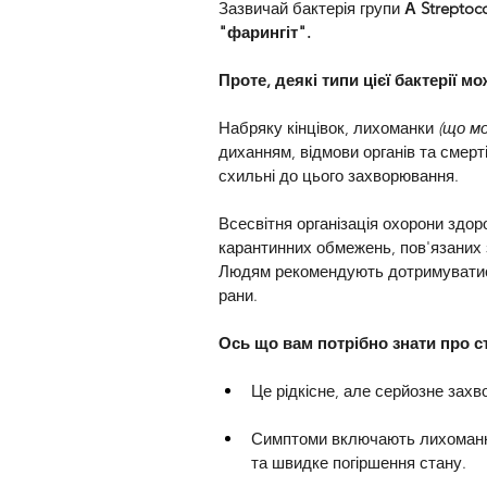
Зазвичай бактерія групи 
А Streptoc
"фарингіт". 
Проте, деякі типи цієї бактерії 
Набряку кінцівок, лихоманки 
(що м
диханням, відмови органів та смерті
схильні до цього захворювання.
Всесвітня організація охорони здор
карантинних обмежень, пов'язаних 
Людям рекомендують дотримуватися 
рани.
Ось що вам потрібно знати про 
Це рідкісне, але серйозне зах
Симптоми включають лихоманку
та швидке погіршення стану.