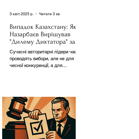
3 квіт. 2025 р.
Читати 3 хв
Випадок Казахстану: Як
Назарбаєв Вирішував
"Дилему Диктатора" за
Допомогою Ресурсів та
Сучасні авторитарні лідери часто
Партії
проводять вибори, але не для
чесної конкуренції, а для
зміцнення своєї влади. Як
пояснює Масаакі...