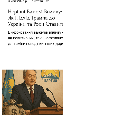
3 квіт. 2025 р.
Читати 3 хв
Нерівні Важелі Впливу:
Як Підхід Трампа до
України та Росії Ставить
під Сумнів Американську
Використання важелів впливу –
Держполітику
як позитивних, так і негативних –
для зміни поведінки інших держав
завжди було невід'ємною
частиною...