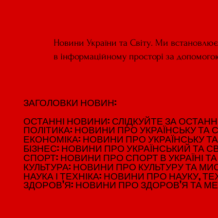
Новини України та Світу. Ми встановлю
в інформаційному просторі за допомого
ЗАГОЛОВКИ НОВИН:
ЗАГОЛОВКИ НОВИН:
ОСТАННІ НОВИНИ: СЛІДКУЙТЕ ЗА ОСТАННІМ
ОСТАННІ НОВИНИ: СЛІДКУЙТЕ ЗА ОСТАННІМ
ПОЛІТИКА: НОВИНИ ПРО УКРАЇНСЬКУ ТА С
ПОЛІТИКА: НОВИНИ ПРО УКРАЇНСЬКУ ТА С
ЕКОНОМІКА: НОВИНИ ПРО УКРАЇНСЬКУ ТА
ЕКОНОМІКА: НОВИНИ ПРО УКРАЇНСЬКУ ТА
БІЗНЕС: НОВИНИ ПРО УКРАЇНСЬКИЙ ТА СВ
БІЗНЕС: НОВИНИ ПРО УКРАЇНСЬКИЙ ТА СВ
СПОРТ: НОВИНИ ПРО СПОРТ В УКРАЇНІ ТА 
СПОРТ: НОВИНИ ПРО СПОРТ В УКРАЇНІ ТА 
КУЛЬТУРА: НОВИНИ ПРО КУЛЬТУРУ ТА МИСТ
КУЛЬТУРА: НОВИНИ ПРО КУЛЬТУРУ ТА МИСТ
НАУКА І ТЕХНІКА: НОВИНИ ПРО НАУКУ, ТЕХ
НАУКА І ТЕХНІКА: НОВИНИ ПРО НАУКУ, ТЕХ
ЗДОРОВ'Я: НОВИНИ ПРО ЗДОРОВ'Я ТА М
ЗДОРОВ'Я: НОВИНИ ПРО ЗДОРОВ'Я ТА М