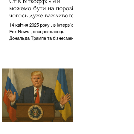
Стів Віткофф: «Ми
можемо бути на порозі
чогось дуже важливого
для світу» — але що це
14 квітня 2025 року , в інтерв’ю на
означає?
Fox News , спецпосланець
Дональда Трампа та бізнесмен
Стів Віткофф поділився
враженнями після...