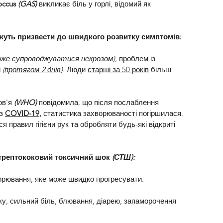
occus
 (GAS)
викликає біль у горлі, відомий як 
можуть призвести до швидкого розвитку симптомів: 
оже супроводжуватися некрозом), 
проблем із 
 
(
протягом 2 днів
).
 Люди 
старші за 50 років
 більш 
ов'я
 (WHO) 
повідомила, що після послаблення 
з 
COVID-19
,
 статистика захворюваності погіршилася. 
правил гігієни рук та обробляти будь-які відкриті 
стрептококовий токсичний шок 
(СТШ):
ворювання, яке може швидко прогресувати.
, сильний біль, блювання, діарею, запаморочення 