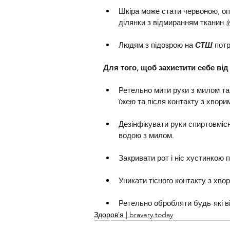
Шкіра може стати червоною, оп
ділянки з відмиранням тканин 
(
Людям з підозрою на 
СТШ
 пот
Для того, щоб захистити себе від
Ретельно мити руки з милом та
їжею та після контакту з хвор
Дезінфікувати руки спиртовміс
водою з милом.
Закривати рот і ніс хустинкою 
Уникати тісного контакту з хв
Ретельно обробляти будь-які ві
Здоровʼя | bravery.today