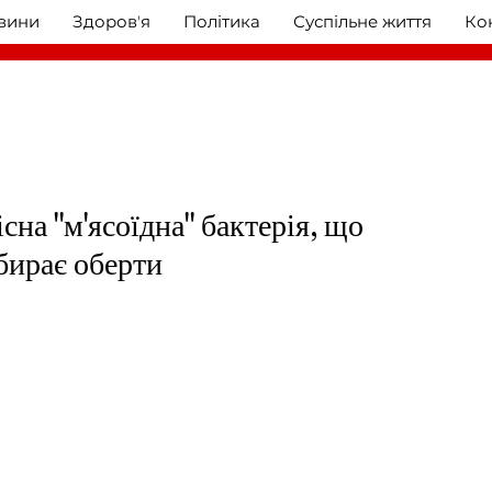
овини
Здоровʼя
Політика
Суспільне життя
Ко
існа "м'ясоїдна" бактерія, що
абирає оберти