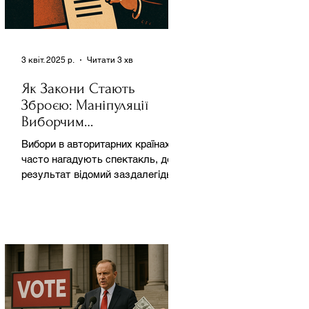
3 квіт. 2025 р.
Читати 3 хв
Як Закони Стають
Зброєю: Маніпуляції
Виборчим
Законодавством в
Вибори в авторитарних країнах
Автократіях
часто нагадують спектакль, де
результат відомий заздалегідь.
Замість чесної боротьби за владу,
вони...