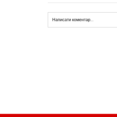
Написати коментар...
Розуміння самотності: Погляд
зсередини