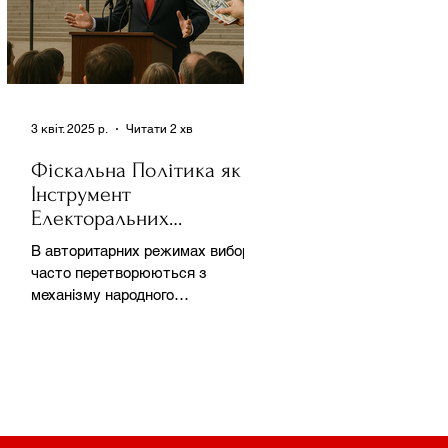
3 квіт. 2025 р.
Читати 2 хв
Фіскальна Політика як
Інструмент
Електоральних
Маніпуляцій в
В авторитарних режимах вибори
Автократіях
часто перетворюються з
механізму народного
волевиявлення на інструмент
утримання влади та
демонстрації...