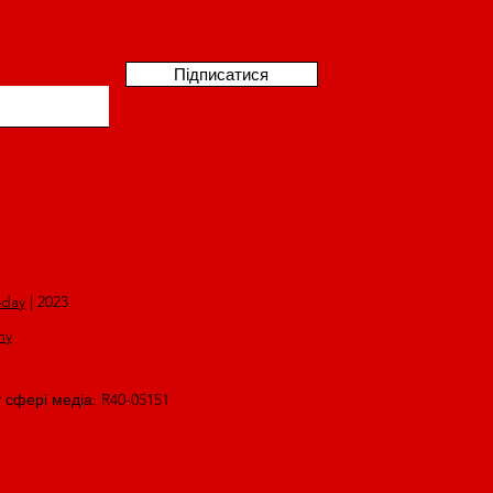
Підписатися
oday
| 2023
my
у сфері медіа: R40-05151