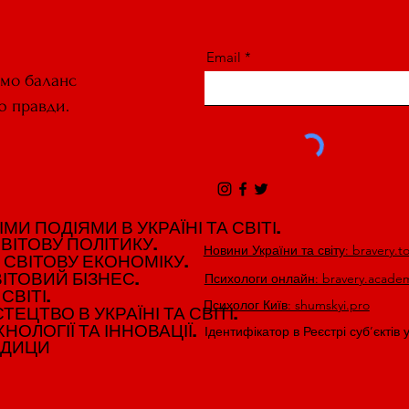
Email
ємо баланс
ю правди.
И ПОДІЯМИ В УКРАЇНІ ТА СВІТІ.
И ПОДІЯМИ В УКРАЇНІ ТА СВІТІ.
ВІТОВУ ПОЛІТИКУ.
ВІТОВУ ПОЛІТИКУ.
Новини України та світу: bravery.t
 СВІТОВУ ЕКОНОМІКУ.
 СВІТОВУ ЕКОНОМІКУ.
ІТОВИЙ БІЗНЕС.
ІТОВИЙ БІЗНЕС.
Психологи онлайн: bravery.acade
СВІТІ.
СВІТІ.
Психолог Київ: shumskyi.pro
ЕЦТВО В УКРАЇНІ ТА СВІТІ.
ЕЦТВО В УКРАЇНІ ТА СВІТІ.
НОЛОГІЇ ТА ІННОВАЦІЇ.
НОЛОГІЇ ТА ІННОВАЦІЇ.
Ідентифікатор в Реєстрі суб’єктів 
ЕДИЦИ
ЕДИЦИ