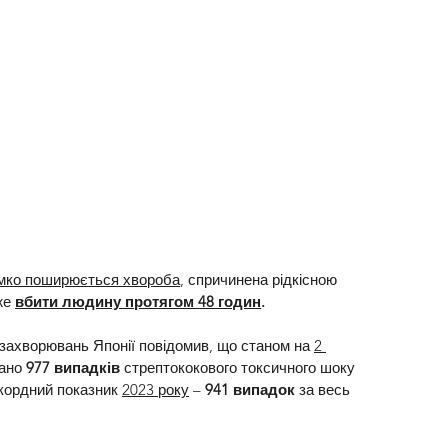
імко поширюється хвороба
, спричинена рідкісною 
же 
вбити людину протягом 48 годин
.
 захворювань Японії повідомив, що станом на 
2 
ано 
977 випадків
 стрептококового токсичного шоку 
кордний показник 
2023 року
 – 
941 випадок
 за весь 