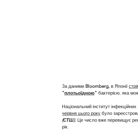
За даними 
Bloomberg,
 в Японії 
стр
"
плотьоїдною
"
 бактерією, яка мо
Національний інститут інфекційних
червня цього року
 було зареєстров
(СТШ).
 Це число вже перевищує ре
рік.