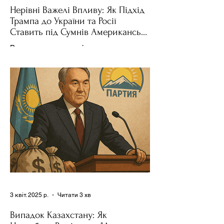
Нерівні Важелі Впливу: Як Підхід
Трампа до України та Росії
Ставить під Сумнів Американську
Держполітику
Використання важелів впливу – як
позитивних, так і негативних – для
зміни поведінки інших держав завжди
було невід'ємною частиною...
3 квіт. 2025 р.
Читати 3 хв
Випадок Казахстану: Як