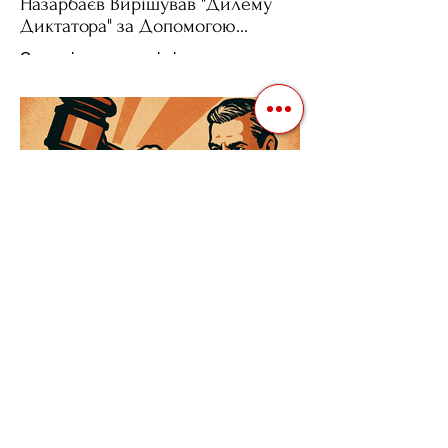
Назарбаєв Вирішував "Дилему
Диктатора" за Допомогою
Ресурсів та Партії
Сучасні авторитарні лідери часто
проводять вибори, але не для чесної
конкуренції, а для зміцнення своєї
влади. Як пояснює Масаакі...
3 квіт. 2025 р.
Читати 3 хв
Як Закони Стають Зброєю:
Маніпуляції Виборчим
Законодавством в Автократіях