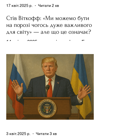
17 квіт. 2025 р.
Читати 2 хв
Стів Віткофф: «Ми можемо бути
на порозі чогось дуже важливого
для світу» — але що це означає?
14 квітня 2025 року , в інтерв’ю на Fox
News , спецпосланець Дональда
Трампа та бізнесмен Стів Віткофф
поділився враженнями після...
3 квіт. 2025 р.
Читати 3 хв