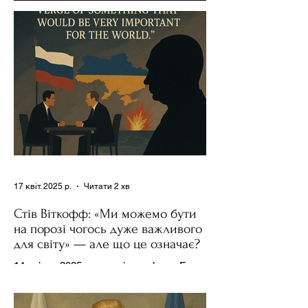
17 квіт. 2025 р.
Читати 2 хв
Стів Віткофф: «Ми можемо бути
на порозі чогось дуже важливого
для світу» — але що це означає?
14 квітня 2025 року , в інтерв’ю на Fox
News , спецпосланець Дональда
Трампа та бізнесмен Стів Віткофф