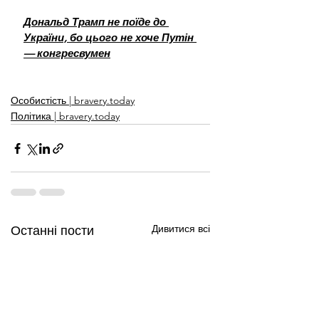
Дональд Трамп не поїде до 
України, бо цього не хоче Путін 
— конгресвумен
Особистість | bravery.today
Політика | bravery.today
Дивитися всі
Останні пости