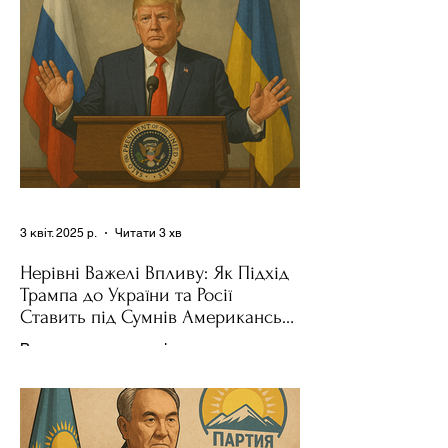
поділився враженнями після...
3 квіт. 2025 р.
Читати 3 хв
Нерівні Важелі Впливу: Як Підхід
Трампа до України та Росії
Ставить під Сумнів Американську
Держполітику
Використання важелів впливу – як
позитивних, так і негативних – для
зміни поведінки інших держав завжди
було невід'ємною частиною...