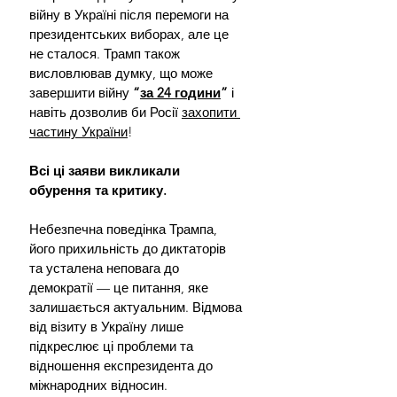
війну в Україні після перемоги на 
президентських виборах, але це 
не сталося. Трамп також 
висловлював думку, що може 
завершити війну 
“
за 24 години
”
 і 
навіть дозволив би Росії 
захопити 
частину України
!
Всі ці заяви викликали 
обурення та критику.
Небезпечна поведінка Трампа, 
його прихильність до диктаторів 
та усталена неповага до 
демократії — це питання, яке 
залишається актуальним. Відмова 
від візиту в Україну лише 
підкреслює ці проблеми та 
відношення експрезидента до 
міжнародних відносин.