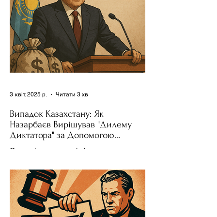
3 квіт. 2025 р.
Читати 3 хв
Випадок Казахстану: Як
Назарбаєв Вирішував "Дилему
Диктатора" за Допомогою
Ресурсів та Партії
Сучасні авторитарні лідери часто
проводять вибори, але не для чесної
конкуренції, а для зміцнення своєї
влади. Як пояснює Масаакі...