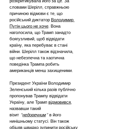
розкритикувала його за це. За 
словами Шерілл, справжньою 
причиною відмови є те, що 
російський диктатор 
Володимир 
Путін цього не хоче
. Вона 
наголосила, що Трамп занадто 
боягузливий, щоб відвідати 
країну, яка перебуває в стані 
війни. Шерілл також відзначила, 
що небезпечна та хаотична 
поведінка Трампа робить 
американців менш захищеними.
Президент України Володимир 
Зеленський кілька разів публічно 
пропонував Трампу відвідати 
Україну, але Трамп 
відмовився
, 
назвавши такий 
візит
 “
недоречним
”
 в його 
нинішньому статусі. Він також 
обіцяв швидко зупинити російську 