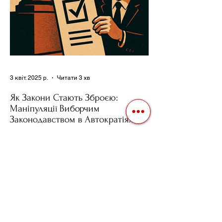
3 квіт. 2025 р.
Читати 3 хв
Як Закони Стають Зброєю:
Маніпуляції Виборчим
Законодавством в Автократіях
Вибори в авторитарних країнах часто
нагадують спектакль, де результат
відомий заздалегідь. Замість чесної
боротьби за владу, вони...