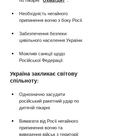
по лікарні 
"
Охматдит
".
Необхідність негайного 
припинення вогню з боку Росії.
Забезпечення безпеки 
цивільного населення України.
Можливі санкції щодо 
Російської Федерації.
Україна закликає світову 
спільноту:
Однозначно засудити 
російський ракетний удар по 
дитячій лікарні.
Вимагати від Росії негайного 
припинення вогню та 
виведення військ з території 