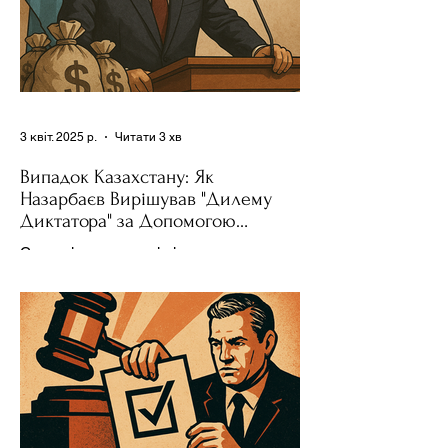
3 квіт. 2025 р.
Читати 3 хв
Випадок Казахстану: Як
Назарбаєв Вирішував "Дилему
Диктатора" за Допомогою
Ресурсів та Партії
Сучасні авторитарні лідери часто
проводять вибори, але не для чесної
конкуренції, а для зміцнення своєї
влади. Як пояснює Масаакі...