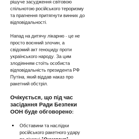
рішуче засудження світовою 
спільнотою російського тероризму 
та прагнення притягнути винних до 
відповідальності.
Напад на дитячу лікарню - це не 
просто воєнний злочин, а 
свідомий акт геноциду проти 
українського народу. За цим 
злодіянням стоїть особиста 
відповідальність президента РФ 
Путіна, який віддав наказ про 
ракетний обстріл.
Очікується, що під час 
засідання Ради Безпеки 
ООН буде обговорено:
Обставини та наслідки 
російського ракетного удару 