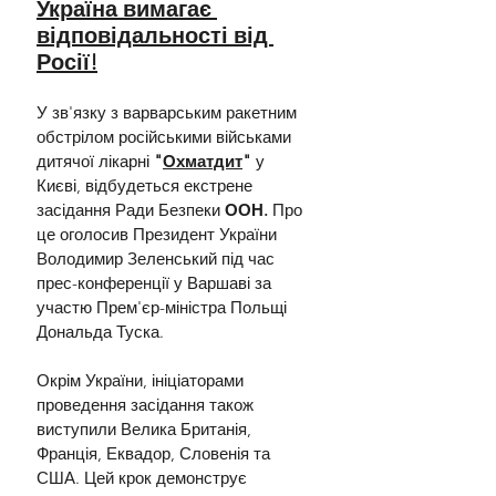
Україна вимагає 
відповідальності від 
Росії!
У зв'язку з варварським ракетним 
обстрілом російськими військами 
дитячої лікарні
 "
Охматдит
" 
у 
Києві, відбудеться екстрене 
засідання Ради Безпеки 
ООН.
 Про 
це оголосив Президент України 
Володимир Зеленський під час 
прес-конференції у Варшаві за 
участю Прем'єр-міністра Польщі 
Дональда Туска.
Окрім України, ініціаторами 
проведення засідання також 
виступили Велика Британія, 
Франція, Еквадор, Словенія та 
США. Цей крок демонструє 