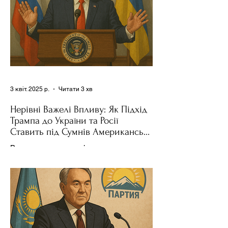
3 квіт. 2025 р.
Читати 3 хв
Нерівні Важелі Впливу: Як Підхід
Трампа до України та Росії
Ставить під Сумнів Американську
Держполітику
Використання важелів впливу – як
позитивних, так і негативних – для
зміни поведінки інших держав завжди
було невід'ємною частиною...