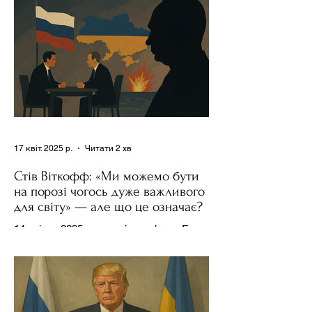
17 квіт. 2025 р.
Читати 2 хв
Стів Віткофф: «Ми можемо бути
на порозі чогось дуже важливого
для світу» — але що це означає?
14 квітня 2025 року , в інтерв’ю на Fox
News , спецпосланець Дональда
Трампа та бізнесмен Стів Віткофф
поділився враженнями після...