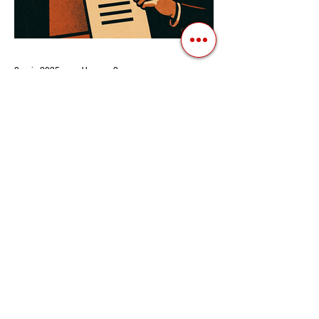
3 квіт. 2025 р.
Читати 3 хв
Як Закони Стають Зброєю:
Маніпуляції Виборчим
Законодавством в Автократіях
Вибори в авторитарних країнах часто
нагадують спектакль, де результат
відомий заздалегідь. Замість чесної
боротьби за владу, вони...