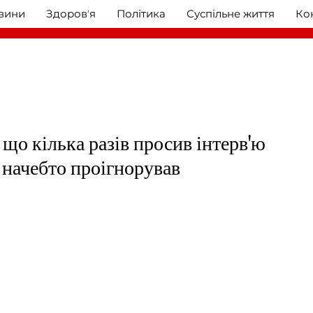
овини
Здоровʼя
Політика
Суспільне життя
Ко
 що кілька разів просив інтерв'ю
й начебто проігнорував