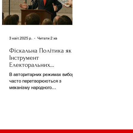
3 квіт. 2025 р.
Читати 2 хв
Фіскальна Політика як
Інструмент
Електоральних
Маніпуляцій в
В авторитарних режимах вибори
Автократіях
часто перетворюються з
механізму народного
волевиявлення на інструмент
утримання влади та
демонстрації...