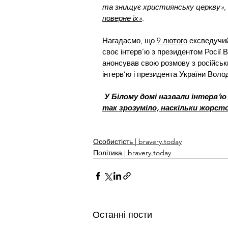
та знищує християнську церкву», 
поверне їх»
. 
Нагадаємо, що 
9 лютого
 ексведучи
своє інтерв’ю з президентом Росії
анонсував свою розмову з російськ
інтерв’ю і президента України Вол
 У Білому домі назвали інтерв’ю
так зрозуміло, наскільки жорсто
Особистість | bravery.today
Політика | bravery.today
Останні пости