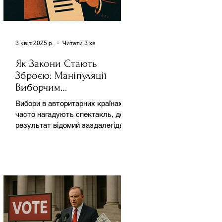
3 квіт. 2025 р.
Читати 3 хв
Як Закони Стають
Зброєю: Маніпуляції
Виборчим
Законодавством в
Вибори в авторитарних країнах
Автократіях
часто нагадують спектакль, де
результат відомий заздалегідь.
Замість чесної боротьби за владу,
вони...