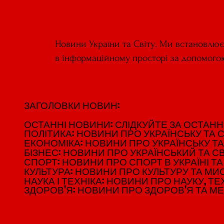
Новини України та Світу. Ми встановлю
в інформаційному просторі за допомого
ЗАГОЛОВКИ НОВИН:
ЗАГОЛОВКИ НОВИН:
ОСТАННІ НОВИНИ: СЛІДКУЙТЕ ЗА ОСТАННІМ
ОСТАННІ НОВИНИ: СЛІДКУЙТЕ ЗА ОСТАННІМ
ПОЛІТИКА: НОВИНИ ПРО УКРАЇНСЬКУ ТА С
ПОЛІТИКА: НОВИНИ ПРО УКРАЇНСЬКУ ТА С
ЕКОНОМІКА: НОВИНИ ПРО УКРАЇНСЬКУ ТА
ЕКОНОМІКА: НОВИНИ ПРО УКРАЇНСЬКУ ТА
БІЗНЕС: НОВИНИ ПРО УКРАЇНСЬКИЙ ТА СВ
БІЗНЕС: НОВИНИ ПРО УКРАЇНСЬКИЙ ТА СВ
СПОРТ: НОВИНИ ПРО СПОРТ В УКРАЇНІ ТА 
СПОРТ: НОВИНИ ПРО СПОРТ В УКРАЇНІ ТА 
КУЛЬТУРА: НОВИНИ ПРО КУЛЬТУРУ ТА МИСТ
КУЛЬТУРА: НОВИНИ ПРО КУЛЬТУРУ ТА МИСТ
НАУКА І ТЕХНІКА: НОВИНИ ПРО НАУКУ, ТЕХ
НАУКА І ТЕХНІКА: НОВИНИ ПРО НАУКУ, ТЕХ
ЗДОРОВ'Я: НОВИНИ ПРО ЗДОРОВ'Я ТА М
ЗДОРОВ'Я: НОВИНИ ПРО ЗДОРОВ'Я ТА М