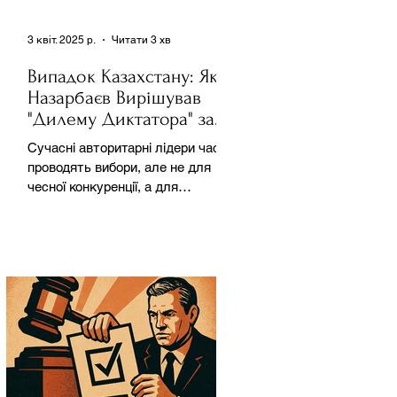
3 квіт. 2025 р.
Читати 3 хв
Випадок Казахстану: Як
Назарбаєв Вирішував
"Дилему Диктатора" за
Допомогою Ресурсів та
Сучасні авторитарні лідери часто
Партії
проводять вибори, але не для
чесної конкуренції, а для
зміцнення своєї влади. Як
пояснює Масаакі...