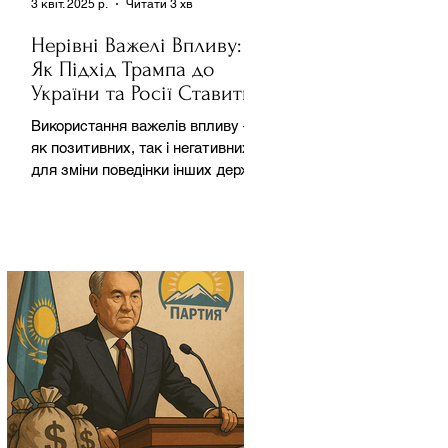
3 квіт. 2025 р.
Читати 3 хв
Нерівні Важелі Впливу:
Як Підхід Трампа до
України та Росії Ставить
під Сумнів Американську
Використання важелів впливу –
Держполітику
як позитивних, так і негативних –
для зміни поведінки інших держав
завжди було невід'ємною
частиною...