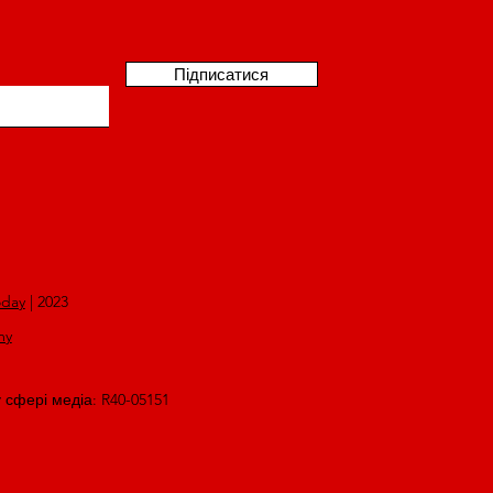
Підписатися
oday
| 2023
my
у сфері медіа: R40-05151