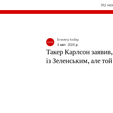
Усі н
bravery.today
4 квіт. 2024 р.
Такер Карлсон заявив,
із Зеленським, але то