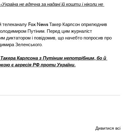
«Україна не вдячна за надані їй кошти і ніколи не 
й телеканалу 
Fox News
 Такер Карлсон оприлюднив 
 Володимиром Путіним. Перед цим журналіст 
им диктатором і повідомив, що начебто попросив про 
одимира Зеленського.
 Такера Карлсона з Путіним непотрібним, бо й 
кою є агресія РФ проти України.
Дивитися всі