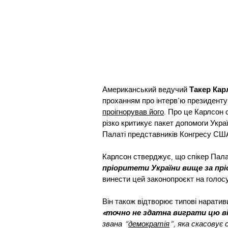
Американський ведучий 
Такер Кар
проханням про інтерв’ю президенту
проігнорував його
. Про це Карлсон 
різко критикує пакет допомоги Украї
Палаті представників Конгресу США
Карлсон стверджує, що спікер Пал
пріоритети України вище за пр
винести цей законопроєкт на голос
Він також відтворює типові наратив
«точно не здатна виграти цю війн
звана “
демократія
”, яка скасовує 