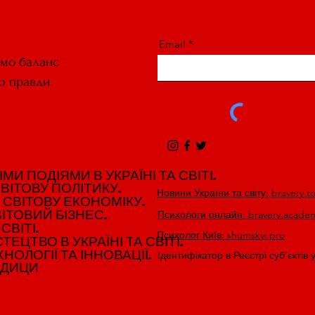
Email
ємо баланс
ю правди.
И ПОДІЯМИ В УКРАЇНІ ТА СВІТІ.
И ПОДІЯМИ В УКРАЇНІ ТА СВІТІ.
ВІТОВУ ПОЛІТИКУ.
ВІТОВУ ПОЛІТИКУ.
Новини України та світу: bravery.t
 СВІТОВУ ЕКОНОМІКУ.
 СВІТОВУ ЕКОНОМІКУ.
ІТОВИЙ БІЗНЕС.
ІТОВИЙ БІЗНЕС.
Психологи онлайн: bravery.acade
СВІТІ.
СВІТІ.
Психолог Київ: shumskyi.pro
ЕЦТВО В УКРАЇНІ ТА СВІТІ.
ЕЦТВО В УКРАЇНІ ТА СВІТІ.
НОЛОГІЇ ТА ІННОВАЦІЇ.
НОЛОГІЇ ТА ІННОВАЦІЇ.
Ідентифікатор в Реєстрі суб’єктів 
ЕДИЦИ
ЕДИЦИ