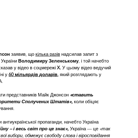
лсон
 заявив, що 
кілька разів
 надсилав запит з 
 України 
Володимиру Зеленському
, і той начебто 
сказав у відео в соцмережі 
X.
 У цьому відео ведучий 
ні у 
60 мільярдів доларів
,
 який розглядають у 
. 
ати представників Майк Джонсон 
«ставить 
іоритети Сполучених Штатів»,
 коли обіцяє 
ування. 
и антиукраїнської пропаганди, начебто Україна 
у – і весь світ про це знає»,
 Україна — це 
«так 
свої вибори, обмежує свободу слова і віросповідання 