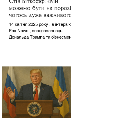
Стів Віткофф: «Ми
можемо бути на порозі
чогось дуже важливого
для світу» — але що це
14 квітня 2025 року , в інтерв’ю на
означає?
Fox News , спецпосланець
Дональда Трампа та бізнесмен
Стів Віткофф поділився
враженнями після...