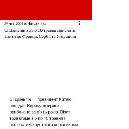
29 квіт. 2024 р.
Читати 1 хв
Сі Цзіньпін з 5 по 10 травня здійснить
візити до Франції, Сербії та Угорщини
Сі Цзіньпін — президент Китаю, 
відвідає Європу 
вперше 
приблизно за 
п’ять років
. Візит 
триватиме 
з 5 по 10 травня
 і 
включатиме зустрічі з керівниками 