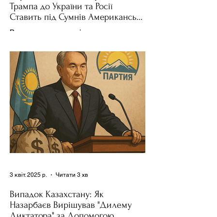
Трампа до України та Росії
Ставить під Сумнів Американську
Держполітику
Використання важелів впливу – як
позитивних, так і негативних – для
зміни поведінки інших держав завжди
було невід'ємною частиною...
3 квіт. 2025 р.
Читати 3 хв
Випадок Казахстану: Як
Назарбаєв Вирішував "Дилему
Диктатора" за Допомогою