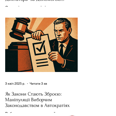
Ресурсів та Партії
Сучасні авторитарні лідери часто
проводять вибори, але не для чесної
конкуренції, а для зміцнення своєї
влади. Як пояснює Масаакі...
3 квіт. 2025 р.
Читати 3 хв
Як Закони Стають Зброєю:
Маніпуляції Виборчим
Законодавством в Автократіях
Вибори в авторитарних країнах часто