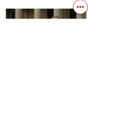
нагадують спектакль, де результат
відомий заздалегідь. Замість чесної
боротьби за владу, вони...
3 квіт. 2025 р.
Читати 2 хв
Фіскальна Політика як
Інструмент Електоральних
Маніпуляцій в Автократіях
В авторитарних режимах вибори часто
перетворюються з механізму народного
волевиявлення на інструмент