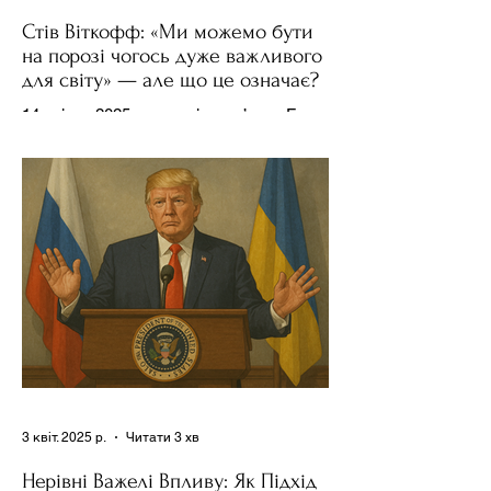
Стів Віткофф: «Ми можемо бути
на порозі чогось дуже важливого
для світу» — але що це означає?
14 квітня 2025 року , в інтерв’ю на Fox
News , спецпосланець Дональда
Трампа та бізнесмен Стів Віткофф
поділився враженнями після...
3 квіт. 2025 р.
Читати 3 хв
Нерівні Важелі Впливу: Як Підхід