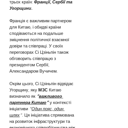
трьох країн: 
Франції, Сербії та 
Угорщини.
Франція є важливим партнером 
для Китаю, і обидві країни 
сподіваються на подальше 
зміцнення політичної взаємної 
довіри та співпраці. У своїх 
переговорах Сі Цзіньпін також 
обговорить співпрацю з 
президентом Сербії, 
Александаром Вучичем.
Окрім цього, Сі Цзіньпін відвідає 
Угорщину, яку 
МЗС 
Китаю 
визначило як 
“
важливого 
партнера Китаю
”
 у контексті 
ініціативи
 “
Один пояс, один 
шлях
”. 
Ця ініціатива спрямована 
на розвиток інфраструктури та 
економічного співробітництва між 